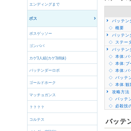
エンディングまで
ボス
バッテン
概要
ボスゲッソー
バッテン
ステー
ゴンババ
バッテン
本体:バ
カゲ3人組(カゲ3姉妹)
本体:ブ
バッテンダーロボ
本体:バ
バッテン
ゴールドホーク
本体:観
攻略方法
マッチョガンス
バッテ
必殺技
？？？？
コルテス
バッテ