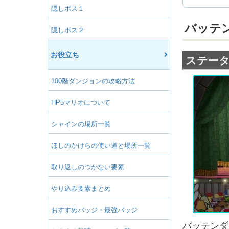
隠しボス１
バッテ
隠しボス２
お役立ち
ステー
100階ダンジョンの攻略方法
HP5マリオについて
シャインの場所一覧
ほしのかけらの使い道と場所一覧
取り返しのつかない要素
やり込み要素まとめ
おすすめバッジ・最強バッジ
バッテンダ