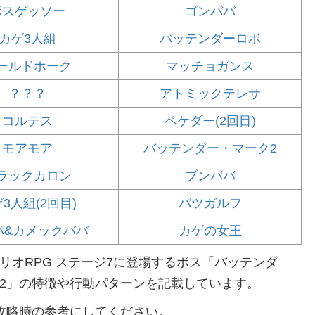
ボスゲッソー
ゴンババ
カゲ3人組
バッテンダーロボ
ールドホーク
マッチョガンス
？？？
アトミックテレサ
コルテス
ペケダー(2回目)
モアモア
バッテンダー・マーク2
ラックカロン
ブンババ
3人組(2回目)
バツガルフ
パ&カメックババ
カゲの女王
リオRPG ステージ7に登場するボス「バッテンダ
2」の特徴や行動パターンを記載しています。
攻略時の参考にしてください。