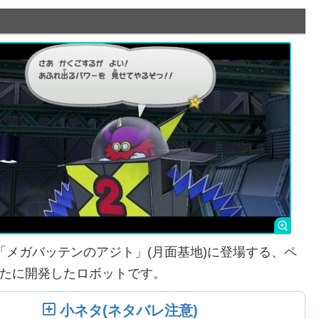
「メガバッテンのアジト」(月面基地)に登場する、ペ
たに開発したロボットです。
小ネタ(ネタバレ注意)