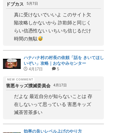
ドブカス
5月7日
真に受けないでいいよ このサイト欠
陥攻略しかないから 詐欺師と同じく
らい信憑性ない いちいち信じるだけ
時間の無駄
ハナハナ村の村長の依頼「話を きいてほし
いぞい」攻略｜おなやみセンター
4月17日
5
害悪キッズ撲滅委員会
4月17日
だよな 最近自分が知らないことは 存
在しないって思っている 害悪キッズ
滅茶苦茶多い
効率の良いレベル上げのやり方