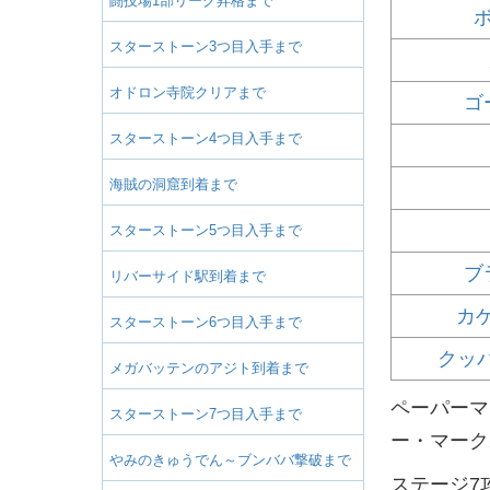
闘技場1部リーグ昇格まで
スターストーン3つ目入手まで
オドロン寺院クリアまで
ゴ
スターストーン4つ目入手まで
海賊の洞窟到着まで
スターストーン5つ目入手まで
ブ
リバーサイド駅到着まで
カゲ
スターストーン6つ目入手まで
クッ
メガバッテンのアジト到着まで
ペーパーマ
スターストーン7つ目入手まで
ー・マーク
やみのきゅうでん～ブンババ撃破まで
ステージ7