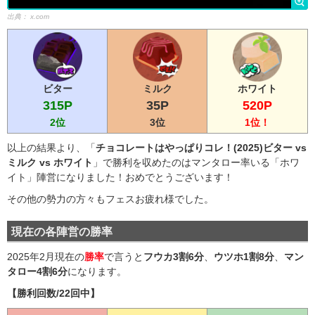
出典：
x.com
ビター
ミルク
ホワイト
315P
35P
520P
2位
3位
1位！
以上の結果より、「
チョコレートはやっぱりコレ！(2025)ビター vs
ミルク vs ホワイト
」で勝利を収めたのはマンタロー率いる「ホワ
イト」陣営になりました！おめでとうございます！
その他の勢力の方々もフェスお疲れ様でした。
現在の各陣営の勝率
2025年2月現在の
勝率
で言うと
フウカ3割6分
、
ウツホ1割8分
、
マン
タロー4割6分
になります。
【勝利回数/22回中】