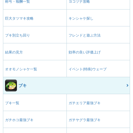
称号・報酬一覧
ヨコヅナ攻略
巨大タツマキ攻略
キンシャケ探し
ブキ別立ち回り
フレンドと遊ぶ方法
結果の見方
効率の良い評価上げ
オオモノシャケ一覧
イベント(特殊)ウェーブ
ブキ
ブキ一覧
ガチエリア最強ブキ
ガチホコ最強ブキ
ガチヤグラ最強ブキ