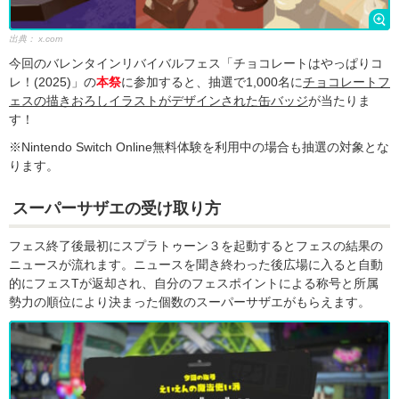
出典：
x.com
今回のバレンタインリバイバルフェス「チョコレートはやっぱりコ
レ！(2025)」の
本祭
に参加すると、抽選で1,000名に
チョコレートフ
ェスの描きおろしイラストがデザインされた缶バッジ
が当たりま
す！
※Nintendo Switch Online無料体験を利用中の場合も抽選の対象とな
ります。
スーパーサザエの受け取り方
フェス終了後最初にスプラトゥーン３を起動するとフェスの結果の
ニュースが流れます。ニュースを聞き終わった後広場に入ると自動
的にフェスTが返却され、自分のフェスポイントによる称号と所属
勢力の順位により決まった個数のスーパーサザエがもらえます。