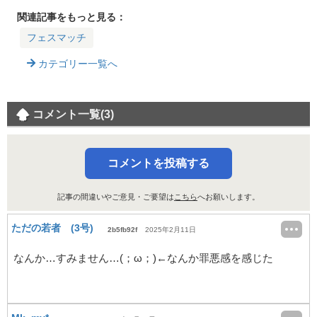
催！配布限定ギアの
などまとめ・報酬ス
と二つ名の受け取り
受け取り方・お題と
ーパーサザエの受け
方
関連記事をもっと見る：
参加方法
取り方
フェスマッチ
カテゴリー一覧へ
コメント一覧(3)
コメントを投稿する
記事の間違いやご意見・ご要望は
こちら
へお願いします。
ただの若者 (3号)
2b5fb92f
2025年2月11日
なんか…すみません…(；ω；)←なんか罪悪感を感じた