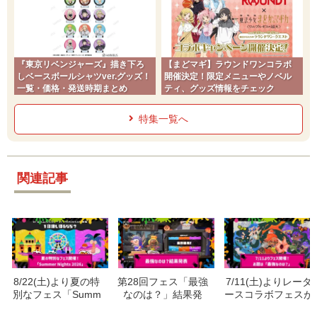
『東京リベンジャーズ』描き下ろ
【まどマギ】ラウンドワンコラボ
しベースボールシャツver.グッズ！
開催決定！限定メニューやノベル
一覧・価格・発送時期まとめ
ティ、グッズ情報をチェック
特集一覧へ
関連記事
8/22(土)より夏の特
第28回フェス「最強
7/11(土)よりレーダ
別なフェス「Summ
なのは？」結果発
ースコラボフェスが
er Nights 2026」開
表！ヨビ祭や得票率
開催！限定プレート