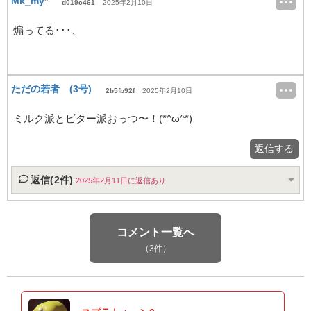
Mk_my*
d019c461
2025年2月10日
煽ってる･･･、
ただの若者 (3号)
2b5fb92f
2025年2月10日
ミルク派とビター派おっつ〜！(*^ω^*)
返信する
返信(2件)
2025年2月11日に返信あり
コメント一覧へ
（3件）