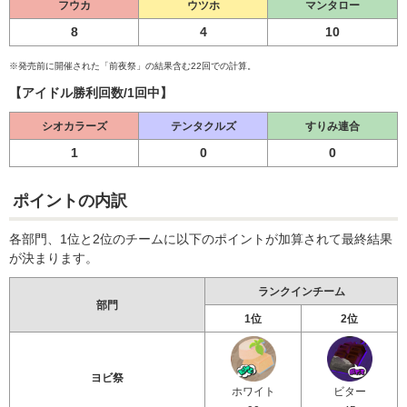
フウカ
ウツホ
マンタロー
8
4
10
※発売前に開催された「前夜祭」の結果含む22回での計算。
【アイドル勝利回数/1回中】
シオカラーズ
テンタクルズ
すりみ連合
1
0
0
ポイントの内訳
各部門、1位と2位のチームに以下のポイントが加算されて最終結果
が決まります。
ランクインチーム
部門
1位
2位
ヨビ祭
ホワイト
ビター