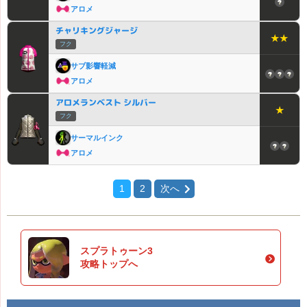
アロメ
チャリキングジャージ
★★
フク
サブ影響軽減
アロメ
アロメランベスト シルバー
★
フク
サーマルインク
アロメ
1
2
次へ
スプラトゥーン3
攻略トップへ