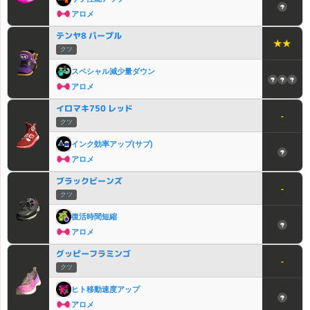
アロメ
テンヤ8 パープル
★★
クツ
スペシャル減少量ダウン
アロメ
イロマキ750 レッド
-
クツ
インク効率アップ(サブ)
アロメ
ブラックビーンズ
-
クツ
復活時間短縮
アロメ
グッピーフラミンゴ
-
クツ
ヒト移動速度アップ
アロメ