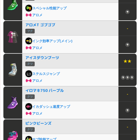
スペシャル性能アップ
アロメ
アロメT ゴブゴブ
-
フク
インク効率アップ(メイン)
アロメ
アイスダウンブーツ
★★
クツ
ステルスジャンプ
アロメ
イロマキ750 パープル
-
クツ
イカダッシュ速度アップ
アロメ
ピンクビーンズ
-
クツ
サブ性能アップ