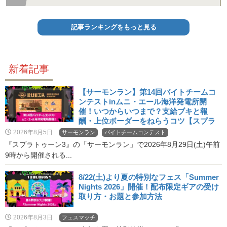
記事ランキングをもっと見る
新着記事
【サーモンラン】第14回バイトチームコ
ンテストinムニ・エール海洋発電所開
催！いつからいつまで？支給ブキと報
酬・上位ボーダーをねらうコツ【スプラ
3・バチコン】
2026年8月5日
サーモンラン
バイトチームコンテスト
『スプラトゥーン3』の「サーモンラン」で2026年8月29日(土)午前
9時から開催される...
8/22(土)より夏の特別なフェス「Summer
Nights 2026」開催！配布限定ギアの受け
取り方・お題と参加方法
2026年8月3日
フェスマッチ