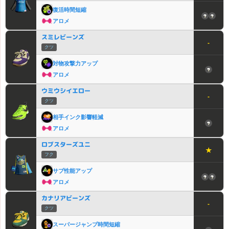
復活時間短縮
アロメ
スミレビーンズ
-
クツ
対物攻撃力アップ
アロメ
ウミウシイエロー
-
クツ
相手インク影響軽減
アロメ
ロブスターズユニ
★
フク
サブ性能アップ
アロメ
カナリアビーンズ
-
クツ
スーパージャンプ時間短縮