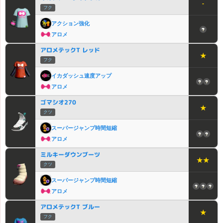
-
フク
アクション強化
アロメ
アロメテックT レッド
★
フク
イカダッシュ速度アップ
アロメ
ゴマシオ270
★
クツ
スーパージャンプ時間短縮
アロメ
ミルキーダウンブーツ
★★
クツ
スーパージャンプ時間短縮
アロメ
アロメテックT ブルー
★
フク