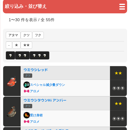
絞り込み・並び替え
1
〜
30
件を表示 / 全
55
件
アタマ
クツ
フク
★
★★
-
ウミウシレッド
★★
クツ
スペシャル減少量ダウン
アロメ
ウミウシタウンHi アンバー
★★
クツ
受け身術
アロメ