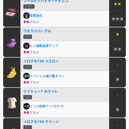
ノベルティバイザーナデシコ
★★
アタマ
逆境強化
アロメ
ウミウシパープル
★
クツ
ヒト移動速度アップ
アロメ
イロマキ750 イエロー
-
クツ
スペシャル減少量ダウン
アロメ
リイシューT ホワイト
-
フク
インク効率アップ(サブ)
アロメ
イロマキ750 グリーン
-
クツ