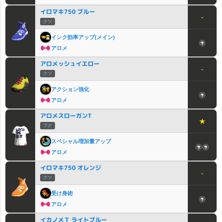
イロマキ750 ブルー
-
クツ
インク効率アップ(メイン)
アロメ
アロメッシュイエロー
-
クツ
アクション強化
アロメ
アロメスローガンT
★
フク
スペシャル増加量アップ
アロメ
イロマキ750 オレンジ
-
クツ
受け身術
アロメ
イカノメＴ ライトブルー