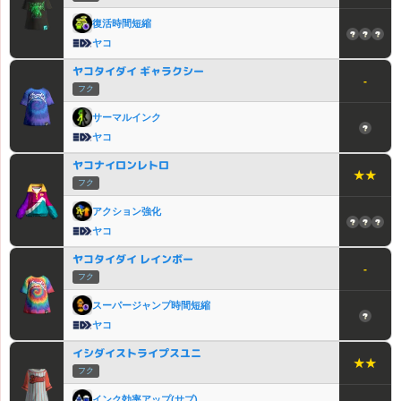
復活時間短縮
ヤコ
ヤコタイダイ ギャラクシー
-
フク
サーマルインク
ヤコ
ヤコナイロンレトロ
★★
フク
アクション強化
ヤコ
ヤコタイダイ レインボー
-
フク
スーパージャンプ時間短縮
ヤコ
イシダイストライプスユニ
★★
フク
インク効率アップ(サブ)