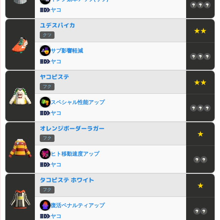
ヤコ
ユデスパイカ
★★
クツ
サブ影響軽減
ヤコ
ヤコピステ
★★
フク
スペシャル性能アップ
ヤコ
オレンジボーダーラガー
★
フク
ヒト移動速度アップ
ヤコ
タコピステ ホワイト
★
フク
復活ペナルティアップ
ヤコ