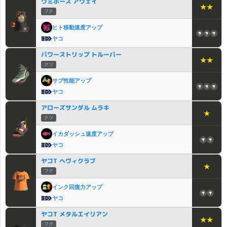
ウミボーズ アウェイ
★★
フク
ヒト移動速度アップ
ヤコ
パワーストリップ トルーパー
★★
クツ
サブ性能アップ
ヤコ
アローズサンダル ムラキ
★
クツ
イカダッシュ速度アップ
ヤコ
ヤコT ヘヴィクラブ
★
フク
インク回復力アップ
ヤコ
ヤコT メタルエイリアン
★★
フク