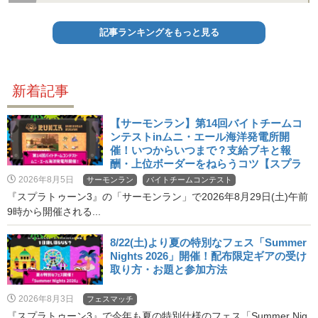
記事ランキングをもっと見る
新着記事
【サーモンラン】第14回バイトチームコ
ンテストinムニ・エール海洋発電所開
催！いつからいつまで？支給ブキと報
酬・上位ボーダーをねらうコツ【スプラ
3・バチコン】
2026年8月5日
サーモンラン
バイトチームコンテスト
『スプラトゥーン3』の「サーモンラン」で2026年8月29日(土)午前
9時から開催される...
8/22(土)より夏の特別なフェス「Summer
Nights 2026」開催！配布限定ギアの受け
取り方・お題と参加方法
2026年8月3日
フェスマッチ
『スプラトゥーン3』で今年も夏の特別仕様のフェス「Summer Nig