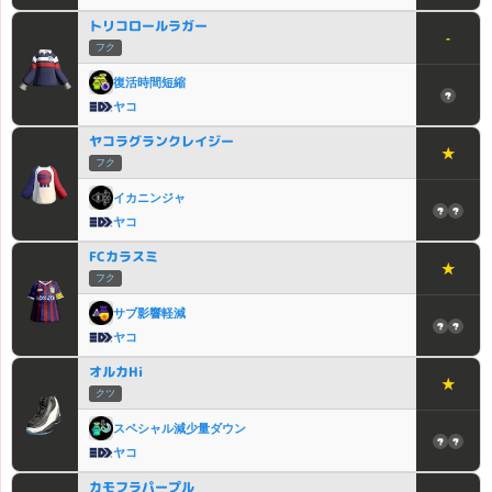
トリコロールラガー
-
フク
復活時間短縮
ヤコ
ヤコラグランクレイジー
★
フク
イカニンジャ
ヤコ
FCカラスミ
★
フク
サブ影響軽減
ヤコ
オルカHi
★
クツ
スペシャル減少量ダウン
ヤコ
カモフラパープル