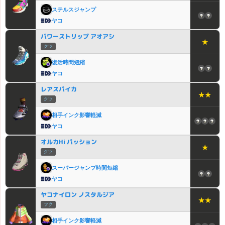
ステルスジャンプ
ヤコ
パワーストリップ アオアシ
★
クツ
復活時間短縮
ヤコ
レアスパイカ
★★
クツ
相手インク影響軽減
ヤコ
オルカHi パッション
★
クツ
スーパージャンプ時間短縮
ヤコ
ヤコナイロン ノスタルジア
★★
フク
相手インク影響軽減