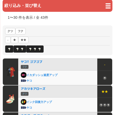
絞り込み・並び替え
1
〜
30
件を表示 / 全
43
件
クツ
フク
★
★★
-
ヤコT ゴブゴブ
-
フク
イカダッシュ速度アップ
ヤコ
アカツキアローズ
★★
クツ
インク回復力アップ
ヤコ