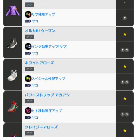
-
フク
サブ性能アップ
ヤコ
オルカHi ウーブン
★
クツ
インク効率アップ(サブ)
ヤコ
ホワイトアローズ
★
クツ
スペシャル性能アップ
ヤコ
パワーストリップ アカアシ
★
クツ
ヒト移動速度アップ
ヤコ
クレイジーアローズ
★
クツ