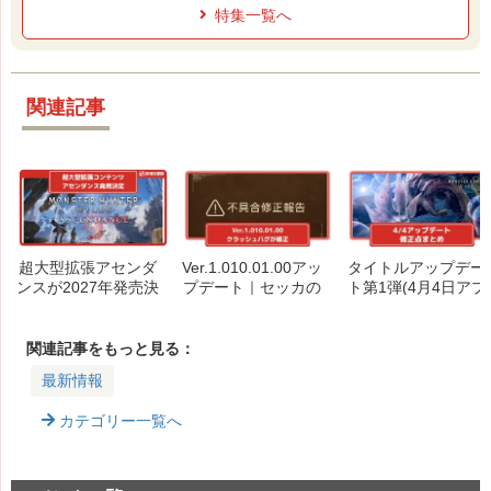
特集一覧へ
関連記事
超大型拡張アセンダ
Ver.1.010.01.00アッ
タイトルアップデー
ンスが2027年発売決
プデート｜セッカの
ト第1弾(4月4日アプ
定！アナウンストレ
もちもの交換バグな
デ)内容まとめ｜弓
ーラー解禁
どが修正
に大幅な変更、蝕攻
の装衣下方修正（Ve
関連記事をもっと見る：
r.1.010.00）
最新情報
カテゴリー一覧へ