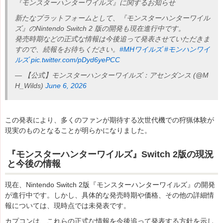
『モンスターハンターワイルズ』に関するお知らせ
新たなプラットフォームとして、『モンスターハンターワイル
ズ』のNintendo Switch 2 版の開発も現在進行中です。
発売時期などの正式な情報は今後追って発表させていただきま
すので、続報をお待ちください。
#MHワイルズ
#モンハンワイ
ルズ
pic.twitter.com/pDyd6yePCC
— 【公式】モンスターハンターワイルズ：アセンダンス (@M
H_Wilds)
June 6, 2026
この発表により、多くのファンが期待する次世代機での狩猟体験が
現実のものとなることが明らかになりました。
『モンスターハンターワイルズ』Switch 2版の現況
と今後の情報
現在、Nintendo Switch 2版『モンスターハンターワイルズ』の開発
が進行中です。しかし、具体的な発売時期や価格、その他の詳細情
報については、現時点では未発表です。
カプコンは、これらの正式な情報を今後追って発表する方針を示し