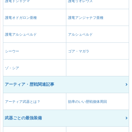
護竜ドシャグマ
護竜リオレウス
護竜オドガロン亜種
護竜アンジャナフ亜種
護竜アルシュベルド
アルシュベルド
シーウー
ゴア・マガラ
ゾ・シア
アーティア・歴戦関連記事
アーティア武器とは？
効率のいい歴戦個体周回
武器ごとの最強装備