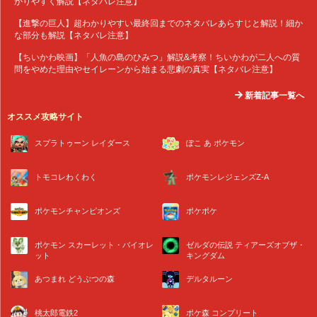
かりやすく解説【ネタバレ注意】
【進撃の巨人】超わかりやすい最終回までのネタバレあらすじと解説！細か
な部分も解説【ネタバレ注意】
【ちいかわ映画】「人魚の島のひみつ」解説&考察！ちいかわが二人への質
問をやめた理由やセイレーンから始まる悲劇の真実【ネタバレ注意】
新着記事一覧へ
オススメ攻略サイト
スプラトゥーン レイダース
ぽこ あ ポケモン
トモコレわくわく
ポケモンレジェンズZ-A
ポケモンチャンピオンズ
ポケポケ
ポケモン スカーレット・バイオレ
ゼルダの伝説 ティアーズオブザ・
ット
キングダム
あつまれ どうぶつの森
デルタルーン
桃太郎電鉄2
ポケ森 コンプリート