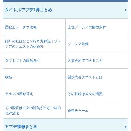
タイトルアプデ1弾まとめ
歴戦王レ・ダウ攻略
上位ゾ・シアの解放条件
龍灯の社はどこ？行き方解説｜ゾ・
ゾ・シア装備
シアのクエストの始め方
タマミツネの解放条件
大集会所でできること
歌姫
闘技大会クエストとは
アルマの着せ替え
その眼鏡は彼女の情熱
その眼鏡は彼女の情熱が出ない場合
妖精チャーム
の対処法
アプデ情報まとめ