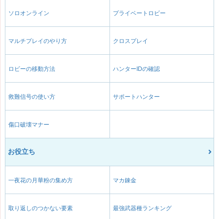
ソロオンライン
プライベートロビー
マルチプレイのやり方
クロスプレイ
ロビーの移動方法
ハンターIDの確認
救難信号の使い方
サポートハンター
傷口破壊マナー
お役立ち
一夜花の月華粉の集め方
マカ錬金
取り返しのつかない要素
最強武器種ランキング