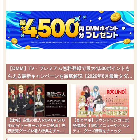
【DMM】TV・プレミアム無料登録で最大4,500ポイントも
らえる最新キャンペーンを徹底解説【2026年8月最新タダポ
チ】
【速報】進撃の巨人 POP UP STO
【まどマギ】ラウンドワンコラボ
REがイトーヨーカドーに登場！先
開催決定！限定メニューやノベル
行販売グッズや購入特典をチェッ
ティ、グッズ情報をチェック
ク