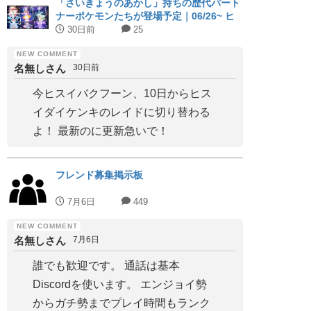
「さいきょうのあかし」持ちの歴代パート
ナーポケモンたちが登場予定｜06/26~ ヒ
スイジュナイパー
30日前
25
名無しさん
30日前
今ヒスイバクフーン、10日からヒス
イダイケンキのレイドに切り替わる
よ！ 最新のに更新急いで！
フレンド募集掲示板
7月6日
449
名無しさん
7月6日
誰でも歓迎です。 通話は基本
Discordを使います。 エンジョイ勢
からガチ勢までプレイ時間もランク