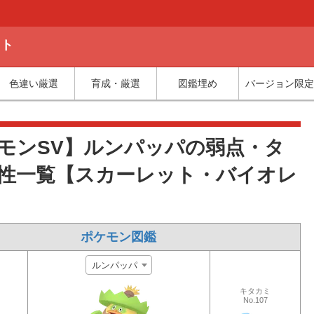
ット
色違い厳選
育成・厳選
図鑑埋め
バージョン限定
モンSV】ルンパッパの弱点・タ
性一覧【スカーレット・バイオレ
ポケモン図鑑
ルンパッパ
キタカミ
No.107