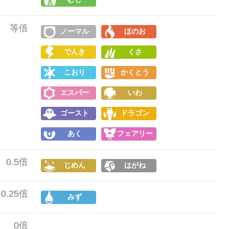
等倍
ノーマル
ほのお
でんき
くさ
こおり
かくとう
エスパー
いわ
ゴースト
ドラゴン
あく
フェアリー
0.5倍
じめん
はがね
0.25倍
みず
0倍