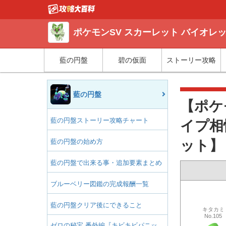
ポケモンSV スカーレット バイオレ
藍の円盤
碧の仮面
ストーリー攻略
藍の円盤
【ポケ
藍の円盤ストーリー攻略チャート
イプ相
藍の円盤の始め方
ット】
藍の円盤で出来る事・追加要素まとめ
ブルーベリー図鑑の完成報酬一覧
藍の円盤クリア後にできること
キタカミ
No.105
ゼロの秘宝 番外編『キビキビパニッ