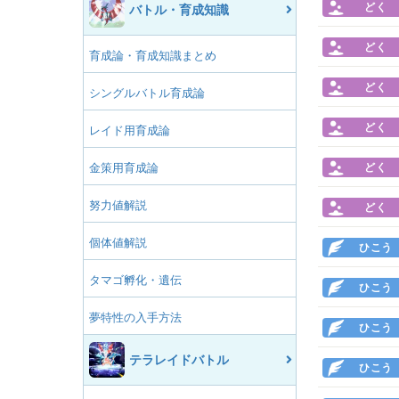
どく
バトル・育成知識
どく
育成論・育成知識まとめ
どく
シングルバトル育成論
どく
レイド用育成論
金策用育成論
どく
努力値解説
どく
個体値解説
ひこう
タマゴ孵化・遺伝
ひこう
夢特性の入手方法
ひこう
テラレイドバトル
ひこう