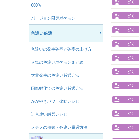
どく
600族
どく
バージョン限定ポケモン
どく
色違い厳選
どく
色違いの発生確率と確率の上げ方
どく
人気の色違いポケモンまとめ
どく
大量発生の色違い厳選方法
どく
国際孵化での色違い厳選方法
どく
かがやきパワー発動レシピ
どく
証色違い厳選レシピ
メテノの種類・色違い厳選方法
どく