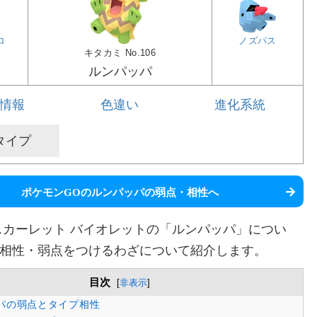
ロ
ノズパス
キタカミ
No.106
ルンパッパ
情報
色違い
進化系統
タイプ
ポケモンGOのルンパッパの弱点・相性へ
スカーレット バイオレットの「ルンパッパ」につい
相性・弱点をつけるわざについて紹介します。
目次
[
非表示
]
パの弱点とタイプ相性