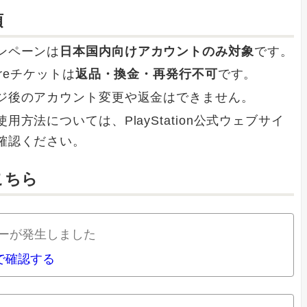
項
ンペーンは
日本国内向けアカウントのみ対象
です。
toreチケットは
返品・換金・再発行不可
です。
ジ後のアカウント変更や返金はできません。
用方法については、PlayStation公式ウェブサイ
確認ください。
こちら
ーが発生しました
nで確認する