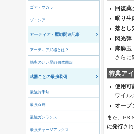
ゴア・マガラ
回復薬
眠り生
ゾ・シア
落とし
アーティア・歴戦関連記事
閃光弾
麻酔玉
アーティア武器とは？
さらに
効率のいい歴戦個体周回
特典ア
武器ごとの最強装備
使用可
最強片手剣
ワイル
最強双剣
オープ
また、PS
最強ガンランス
に発行
され
最強チャージアックス