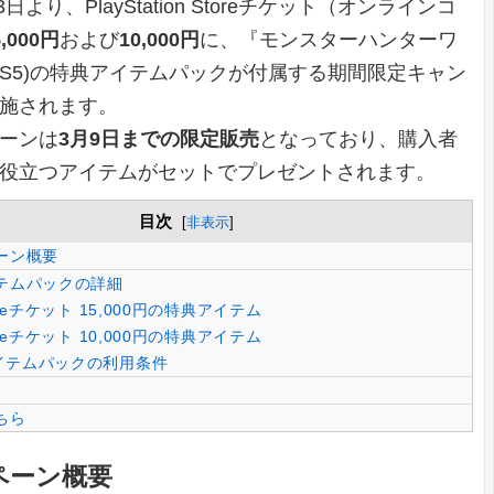
3日より、PlayStation Storeチケット（オンラインコ
5,000円
および
10,000円
に、『モンスターハンターワ
PS5)の特典アイテムパックが付属する期間限定キャン
施されます。
ーンは
3月9日までの限定販売
となっており、購入者
役立つアイテムがセットでプレゼントされます。
目次
[
非表示
]
ーン概要
テムパックの詳細
oreチケット 15,000円の特典アイテム
oreチケット 10,000円の特典アイテム
イテムパックの利用条件
ちら
ペーン概要