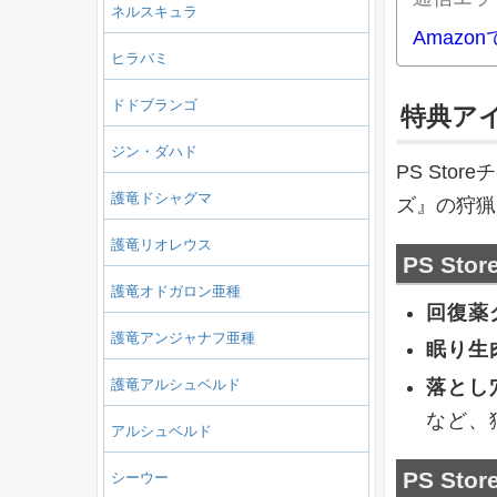
ネルスキュラ
Amazo
ヒラバミ
ドドブランゴ
特典ア
ジン・ダハド
PS St
護竜ドシャグマ
ズ』の狩猟
護竜リオレウス
PS St
護竜オドガロン亜種
回復薬
護竜アンジャナフ亜種
眠り生
護竜アルシュベルド
落とし
など、
アルシュベルド
PS St
シーウー