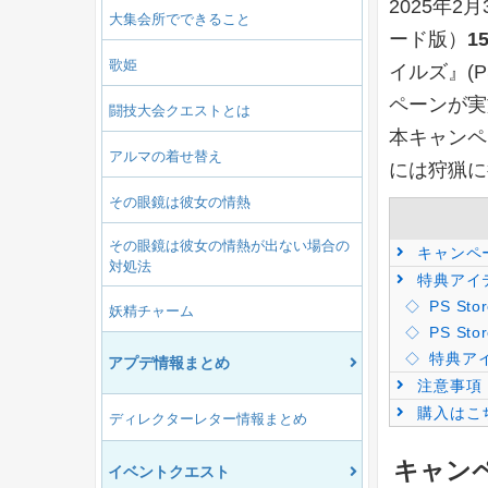
2025年2月
大集会所でできること
ード版）
1
歌姫
イルズ』(
ペーンが実
闘技大会クエストとは
本キャンペ
アルマの着せ替え
には狩猟に
その眼鏡は彼女の情熱
その眼鏡は彼女の情熱が出ない場合の
キャンペ
対処法
特典アイ
PS St
妖精チャーム
PS St
特典ア
アプデ情報まとめ
注意事項
購入はこ
ディレクターレター情報まとめ
キャン
イベントクエスト