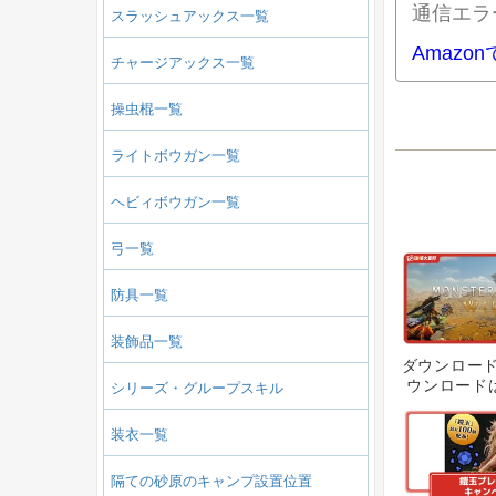
通信エラ
スラッシュアックス一覧
Amazo
チャージアックス一覧
操虫棍一覧
ライトボウガン一覧
ヘビィボウガン一覧
弓一覧
防具一覧
装飾品一覧
ダウンロー
ウンロードは
シリーズ・グループスキル
時より開始
ロードのや
装衣一覧
隔ての砂原のキャンプ設置位置