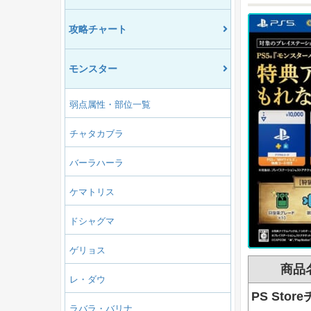
攻略チャート
モンスター
弱点属性・部位一覧
チャタカブラ
バーラハーラ
ケマトリス
ドシャグマ
ゲリョス
商品
レ・ダウ
PS Stor
ラバラ・バリナ