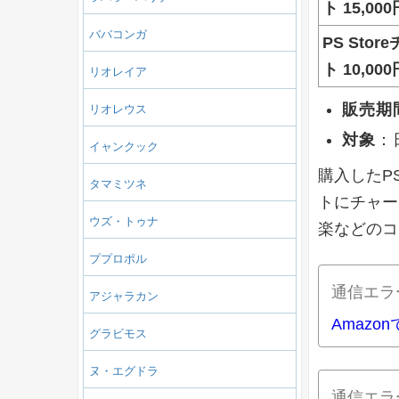
ト 15,000
ババコンガ
PS Stor
ト 10,000
リオレイア
販売期
リオレウス
対象
：日
イャンクック
購入したPS 
タマミツネ
トにチャージ
ウズ・トゥナ
楽などのコ
ププロポル
通信エラ
アジャラカン
Amazo
グラビモス
ヌ・エグドラ
通信エラ