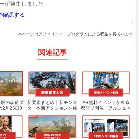
ーが発生しました
nで確認する
本ページはアフィリエイトプログラムによる収益を得ています
関連記事
ド版の事前ダ
新要素まとめ｜新モンス
AR無料イベントが東京
2月26日0
ターや新アクションを紹
都庁で開催！アルシュベ
|事前ダウン
介！
ルドとレ・ダウの縄張り
り方も解説
争いを体験可能