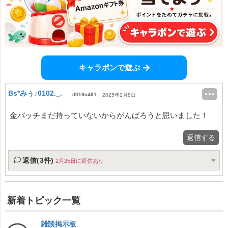
キャラポンで遊ぶ
Bs*みぅ♪0102._.
d019c461
2025年2月8日
金バッチまだ持っていないからがんばろうと思いました！
返信する
返信(3件)
2月25日に返信あり
新着トピック一覧
雑談掲示板