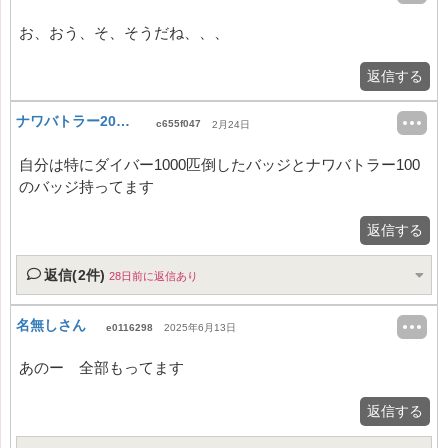
お、おう、そ、そうだね、、、
返信する
ナワバトラー200目指す人
c655f047
2月24日
自分は特にダイバー1000匹倒したバッジとナワバトラー100
のバッジ持ってます
返信する
返信(2件)
28日前に返信あり
名無しさん
e0116298
2025年6月13日
あのー 全部もってます
返信する