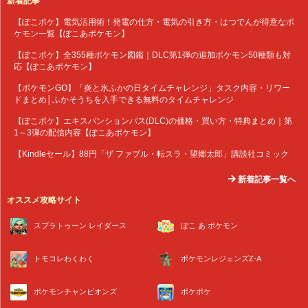
新着記事
【ぽこポケ】電気活用術！発電の仕方・電気の引き方・はつでんが得意なポ
ケモン一覧【ぽこあポケモン】
【ぽこポケ】全355種ポケモン図鑑｜DLC第1弾の追加ポケモン50種類も対
応【ぽこあポケモン】
【ポケモンGO】「炎と氷ふかの日タイムチャレンジ」タスク内容・リワー
ドまとめ│ふかそうちを入手できる無料のタイムチャレンジ
【ぽこポケ】エキスパンションパス(DLC)の価格・買い方・特典まとめ｜第
1～3弾の配信内容【ぽこあポケモン】
【Kindleセール】88円「ザ ファブル・転スラ・望郷太郎」講談社コミック
新着記事一覧へ
オススメ攻略サイト
スプラトゥーン レイダース
ぽこ あ ポケモン
トモコレわくわく
ポケモンレジェンズZ-A
ポケモンチャンピオンズ
ポケポケ