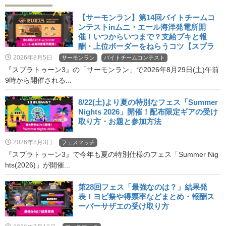
【サーモンラン】第14回バイトチームコ
ンテストinムニ・エール海洋発電所開
催！いつからいつまで？支給ブキと報
酬・上位ボーダーをねらうコツ【スプラ
3・バチコン】
2026年8月5日
サーモンラン
バイトチームコンテスト
『スプラトゥーン3』の「サーモンラン」で2026年8月29日(土)午前
9時から開催される...
8/22(土)より夏の特別なフェス「Summer
Nights 2026」開催！配布限定ギアの受け
取り方・お題と参加方法
2026年8月3日
フェスマッチ
『スプラトゥーン3』で今年も夏の特別仕様のフェス「Summer Nig
hts(2026)」が開催...
第28回フェス「最強なのは？」結果発
表！ヨビ祭や得票率などまとめ・報酬ス
ーパーサザエの受け取り方