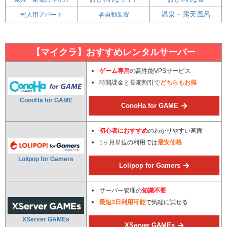
温泉・露天風呂
村人用アパート
各自動装置
【マイクラ】おすすめレンタルサーバー
ゲーム専用
の高性能VPSサービス
時間課金と長期割引で
どちらもお得
ConoHa for GAME
ConoHa for GAME
初心者におすすめ
のわかりやすい画面
1ヶ月単位の利用では
最安価格
Lolipop for Gamers
Lolipop for Gamers
サーバー管理の
知識不要
最短3日利用可能
で気軽に試せる
XServer GAMEs
XServer GAMEs