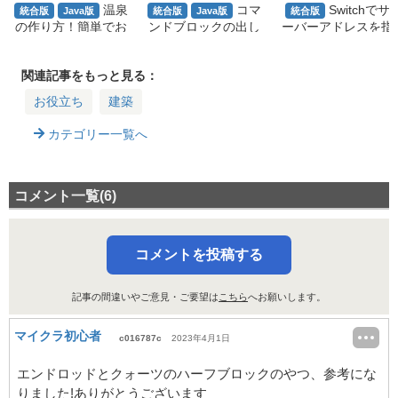
温泉
コマ
Switchでサ
統合版
Java版
統合版
Java版
統合版
の作り方！簡単でお
ンドブロックの出し
ーバーアドレスを指
しゃれな露天風呂を
方｜使い方やコマン
定して入る方法まと
建築する方法
ド例、エラー対処法
め｜BedrockConnec
を解説
tのDNS設定も解説
関連記事をもっと見る：
お役立ち
建築
カテゴリー一覧へ
コメント一覧(6)
コメントを投稿する
記事の間違いやご意見・ご要望は
こちら
へお願いします。
マイクラ初心者
c016787c
2023年4月1日
エンドロッドとクォーツのハーフブロックのやつ、参考にな
りました!ありがとうございます