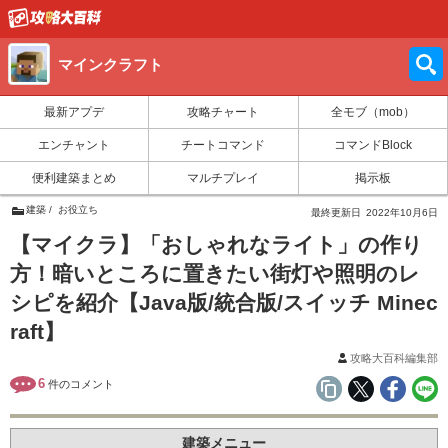
マインクラフト
最新アプデ
攻略チャート
全モブ（mob）
エンチャント
チートコマンド
コマンドBlock
便利建築まとめ
マルチプレイ
掲示板
建築
お役立ち
最終更新日
2022年10月6日
【マイクラ】「おしゃれなライト」の作り
方！暗いところに置きたい街灯や照明のレ
シピを紹介【Java版/統合版/スイッチ Minec
raft】
攻略大百科編集部
6
件のコメント
建築メニュー