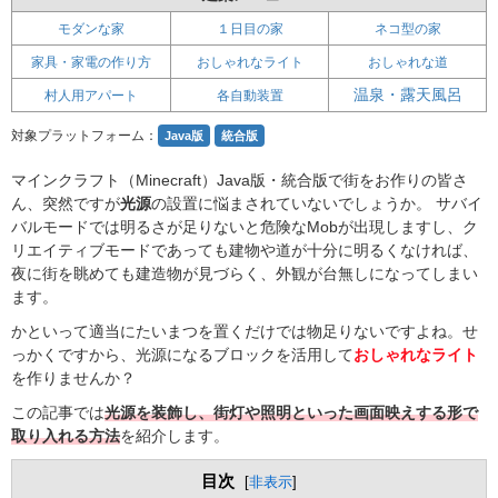
モダンな家
１日目の家
ネコ型の家
家具・家電の作り方
おしゃれなライト
おしゃれな道
温泉・露天風呂
村人用アパート
各自動装置
対象プラットフォーム：
Java版
統合版
マインクラフト（Minecraft）Java版・統合版で街をお作りの皆さ
ん、突然ですが
光源
の設置に悩まされていないでしょうか。 サバイ
バルモードでは明るさが足りないと危険なMobが出現しますし、ク
リエイティブモードであっても建物や道が十分に明るくなければ、
夜に街を眺めても建造物が見づらく、外観が台無しになってしまい
ます。
かといって適当にたいまつを置くだけでは物足りないですよね。せ
っかくですから、光源になるブロックを活用して
おしゃれなライト
を作りませんか？
この記事では
光源を装飾し、街灯や照明といった画面映えする形で
取り入れる方法
を紹介します。
目次
[
非表示
]