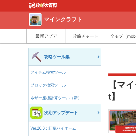
マインクラフト
最新アプデ
攻略チャート
全モブ（mo
攻略ツール集
アイテム検索ツール
【マイ
ブロック検索ツール
t】
ネザー座標計算ツール（新）
次期アップデート
Ver.26.3：紅葉バイオーム