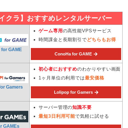
イクラ】おすすめレンタルサーバー
ゲーム専用
の高性能VPSサービス
時間課金と長期割引で
どちらもお得
 for GAME
ConoHa for GAME
初心者におすすめ
のわかりやすい画面
1ヶ月単位の利用では
最安価格
for Gamers
Lolipop for Gamers
サーバー管理の
知識不要
最短3日利用可能
で気軽に試せる
er GAMEs