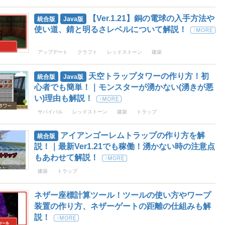
【Ver.1.21】銅の電球の入手方法や
統合版
Java版
使い道、錆と明るさレベルについて解説！
アップデート
クラフト
レッドストーン
建築
天空トラップタワーの作り方！初
統合版
Java版
心者でも簡単！｜モンスターが湧かない(湧きが悪
い)理由も解説！
サバイバル
レッドストーン
建築
トラップ
アイアンゴーレムトラップの作り方を解
統合版
説！｜最新Ver1.21でも稼働！湧かない時の注意点
もあわせて解説！
建築
トラップ
ネザー座標計算ツール！ツールの使い方やワープ
装置の作り方、ネザーゲートの距離の仕組みも解
説！