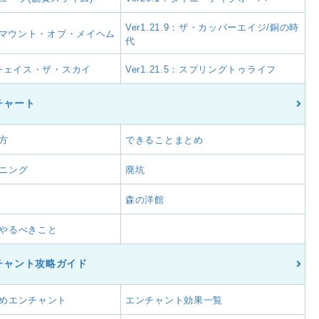
Ver1.21.9：ザ・カッパーエイジ/銅の時
.11：マウント・オブ・メイヘム
代
.6：チェイス・ザ・スカイ
Ver1.21.5：スプリングトゥライフ
チャート
方
できることまとめ
ニング
廃坑
森の洋館
やるべきこと
チャント攻略ガイド
めエンチャント
エンチャント効果一覧