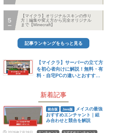
【マイクラ】オリジナルスキンの作り
方｜編集や変え方から完全オリジナル
まで【Minecraft】
記事ランキングをもっと見る
【マイクラ】サーバーの立て方
を初心者向けに解説！無料・有
料・自宅PCの違いとおすすめ
レンタルサーバー – 攻略大百科
新着記事
メイスの最強
統合版
Java版
おすすめエンチャント｜組
み合わせと競合を解説
2026年7月28日
エンチャント
おすすめエンチャント