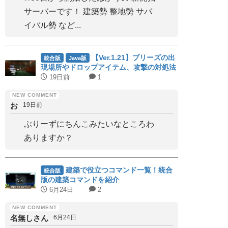
サーバーです！ 建築勢 整地勢 サバ
イバル勢 など...
【Ver.1.21】ブリーズの出
統合版
Java版
現場所やドロップアイテム、攻撃の対処法
など｜ブリーズロッド集めに必須！
19日前
1
お
19日前
ぶりーずにちんこみたいなところわ
ありますか？
建築で役立つコマンド一覧！統合
統合版
版の建築コマンドを紹介
6月24日
2
名無しさん
6月24日