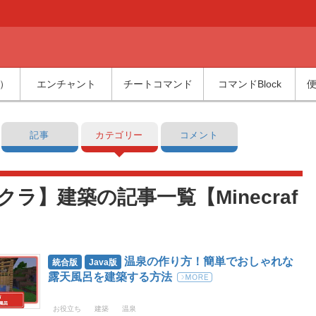
b）
エンチャント
チートコマンド
コマンドBlock
記事
カテゴリー
コメント
クラ】建築の記事一覧【Minecraf
温泉の作り方！簡単でおしゃれな
統合版
Java版
露天風呂を建築する方法
お役立ち
建築
温泉