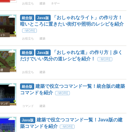
お役立ち
建築
ネザー
「おしゃれなライト」の作り方！
統合版
Java版
暗いところに置きたい街灯や照明のレシピを紹介
お役立ち
建築
「おしゃれな道」の作り方｜歩く
統合版
Java版
だけでいい気分の道レシピを紹介！
お役立ち
建築
建築で役立つコマンド一覧！統合版の建築
統合版
コマンドを紹介
コマンド
建築
建築で役立つコマンド一覧！Java版の建
Java版
築コマンドを紹介