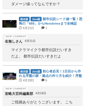
ダメージ値ってなんですか？
都市伝説シード値一覧！恐
統合版
Java版
怖の「666」からHerobrineまで全検証
6月21日
1
名無しさん
6月21日
マイクラマイクラ都市伝説だいすき
だよ。 都市伝説だいすきだよ
初心者必見！1日目から作
統合版
Java版
れる序盤の家・拠点の作り方を紹介！序盤
に作っておきたいブロックも紹介！
4月18日
6
攻略大百科編集部
4月18日
ご指摘ありがとうございます。 こち