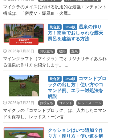
マイクラのメイスに付ける汎用的な最強エンチャント
構成は、「密度Ⅴ・爆風Ⅲ・火属...
温泉の作り
統合版
Java版
方！簡単でおしゃれな露天
風呂を建築する方法
2026年7月28日
お役立ち
建築
温泉
マインクラフト（マイクラ）でオリジナリティあふれ
る温泉の作り方を紹介します。 ...
コマンドブロ
統合版
Java版
ックの出し方｜使い方やコ
マンド例、エラー対処法を
解説
2026年7月22日
お役立ち
コマンド
レッドストーン
マイクラの「コマンドブロック」は、入力したコマン
ドを保存し、レッドストーン信...
クッションはいつ追加？作
り方・座り方・使い道を解