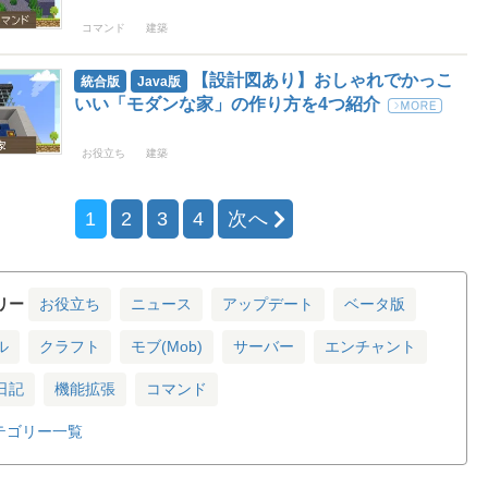
コマンド
建築
【設計図あり】おしゃれでかっこ
統合版
Java版
いい「モダンな家」の作り方を4つ紹介
お役立ち
建築
1
2
3
4
次へ
リー
お役立ち
ニュース
アップデート
ベータ版
ル
クラフト
モブ(Mob)
サーバー
エンチャント
日記
機能拡張
コマンド
テゴリー一覧