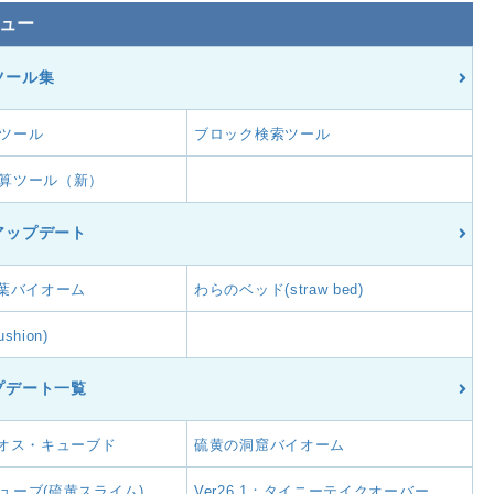
ュー
ツール集
ツール
ブロック検索ツール
算ツール（新）
アップデート
：紅葉バイオーム
わらのベッド(straw bed)
hion)
プデート一覧
2：カオス・キューブド
硫黄の洞窟バイオーム
ューブ(硫黄スライム)
Ver26.1：タイニーテイクオーバー