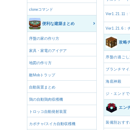
cloneコマンド
Ver1.21
便利な建築まとめ
Ver1.21
序盤の家の作り方
攻略
家具・家電のアイデア
序盤の過ごし
地図の作り方
ブランチマイ
敵Mobトラップ
海底神殿
自動装置まとめ
ジ・エンドで
鶏の自動鶏肉収穫機
エン
トロッコ自動発射装置
装備別おすす
カボチャ/スイカ自動収穫機