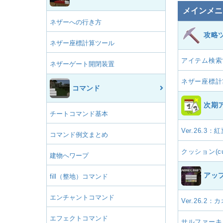
メインメニ
ネザーへの行き方
攻略
ネザー座標計算ツール
アイテム検索
ネザーゲート開閉装置
ネザー座標計
コマンド
次期
チートコマンド基本
Ver.26.3
コマンド例文まとめ
クッション(cus
建物へワープ
アッ
fill（整地）コマンド
エンチャントコマンド
Ver.26.
エフェクトコマンド
サルファーキ