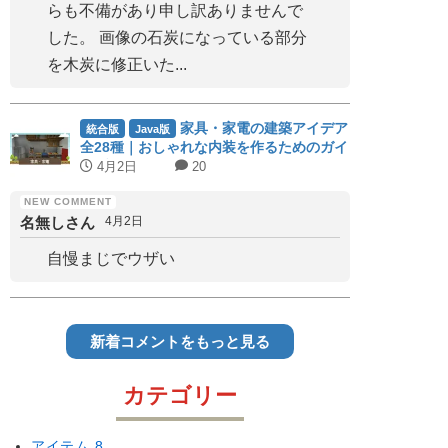
らも不備があり申し訳ありませんで
した。 画像の石炭になっている部分
を木炭に修正いた...
家具・家電の建築アイデア
統合版
Java版
全28種｜おしゃれな内装を作るためのガイ
ドブック
4月2日
20
名無しさん
4月2日
自慢まじでウザい
新着コメントをもっと見る
カテゴリー
アイテム
8