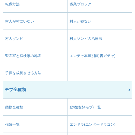
転職方法
職業ブロック
村人が村にいない
村人が寝ない
村人ゾンビ
村人ゾンビの治療法
製図家と探検家の地図
エンチャ本選別(司書ガチャ)
子供を成長させる方法
モブ全種類
動物全種類
動物(友好モブ)一覧
強敵一覧
エンドラ(エンダードラゴン)