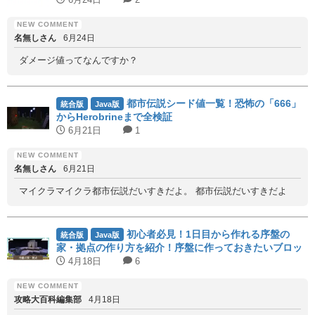
名無しさん
6月24日
ダメージ値ってなんですか？
都市伝説シード値一覧！恐怖の「666」
統合版
Java版
からHerobrineまで全検証
6月21日
1
名無しさん
6月21日
マイクラマイクラ都市伝説だいすきだよ。 都市伝説だいすきだよ
初心者必見！1日目から作れる序盤の
統合版
Java版
家・拠点の作り方を紹介！序盤に作っておきたいブロッ
クも紹介！
4月18日
6
攻略大百科編集部
4月18日