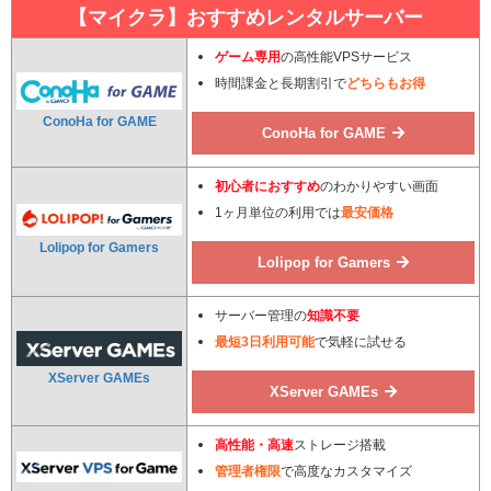
【マイクラ】おすすめレンタルサーバー
ゲーム専用
の高性能VPSサービス
時間課金と長期割引で
どちらもお得
ConoHa for GAME
ConoHa for GAME
初心者におすすめ
のわかりやすい画面
1ヶ月単位の利用では
最安価格
Lolipop for Gamers
Lolipop for Gamers
サーバー管理の
知識不要
最短3日利用可能
で気軽に試せる
XServer GAMEs
XServer GAMEs
高性能・高速
ストレージ搭載
管理者権限
で高度なカスタマイズ