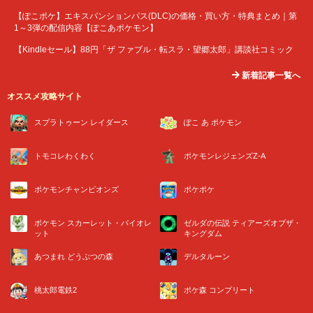
【ぽこポケ】エキスパンションパス(DLC)の価格・買い方・特典まとめ｜第
1～3弾の配信内容【ぽこあポケモン】
【Kindleセール】88円「ザ ファブル・転スラ・望郷太郎」講談社コミック
新着記事一覧へ
オススメ攻略サイト
スプラトゥーン レイダース
ぽこ あ ポケモン
トモコレわくわく
ポケモンレジェンズZ-A
ポケモンチャンピオンズ
ポケポケ
ポケモン スカーレット・バイオレ
ゼルダの伝説 ティアーズオブザ・
ット
キングダム
あつまれ どうぶつの森
デルタルーン
桃太郎電鉄2
ポケ森 コンプリート