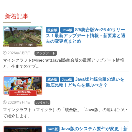
新着記事
8/5統合版Ver26.40リリー
統合版
Java版
ス！最新アップデート情報・新要素と過
去の変更点まとめ
2026年8月7日
アップデート
マインクラフト(Minecraft)Java版/統合版の最新アップデート情報
と、今までのアプ...
Java版と統合版の違いを
統合版
Java版
徹底比較！どちらを選ぶべき？
2026年8月7日
お役立ち
マインクラフト（マイクラ）の「統合版」「Java版」の違いについ
て紹介します。 ...
Java版のシステム要件が変更｜新
Java版