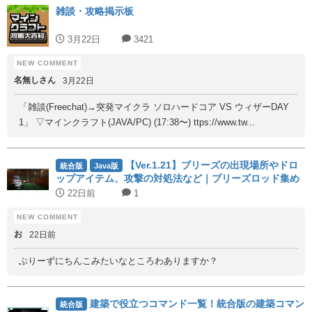
雑談・攻略掲示板
3月22日
3421
名無しさん
3月22日
「雑談(Freechat)→突発マイクラ ソロハードコア VS ウィザーDAY
1」 ▽マインクラフト(JAVA/PC) (17:38〜) ttps://www.tw...
【Ver.1.21】ブリーズの出現場所やドロ
統合版
Java版
ップアイテム、攻撃の対処法など｜ブリーズロッド集め
に必須！
22日前
1
お
22日前
ぶりーずにちんこみたいなところわありますか？
建築で役立つコマンド一覧！統合版の建築コマン
統合版