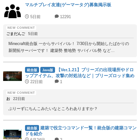
マルチプレイ友達(ゲーマータグ)募集掲示板
5日前
12291
ごまだんご
5日前
Minecraft統合版 一からサバイバル！ 7/30日から開始したばかりの
新開拓サーバーです！ 建築勢 整地勢 サバイバル勢 など...
【Ver.1.21】ブリーズの出現場所やドロ
統合版
Java版
ップアイテム、攻撃の対処法など｜ブリーズロッド集め
に必須！
22日前
1
お
22日前
ぶりーずにちんこみたいなところわありますか？
建築で役立つコマンド一覧！統合版の建築コマン
統合版
ドを紹介
6月24日
2