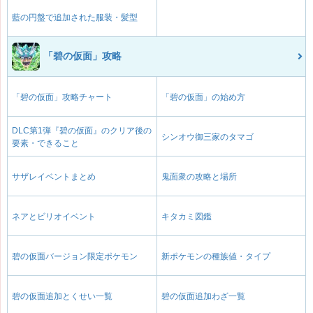
藍の円盤で追加された服装・髪型
「碧の仮面」攻略
「碧の仮面」攻略チャート
「碧の仮面」の始め方
DLC第1弾『碧の仮面』のクリア後の
シンオウ御三家のタマゴ
要素・できること
サザレイベントまとめ
鬼面衆の攻略と場所
ネアとビリオイベント
キタカミ図鑑
碧の仮面バージョン限定ポケモン
新ポケモンの種族値・タイプ
碧の仮面追加とくせい一覧
碧の仮面追加わざ一覧