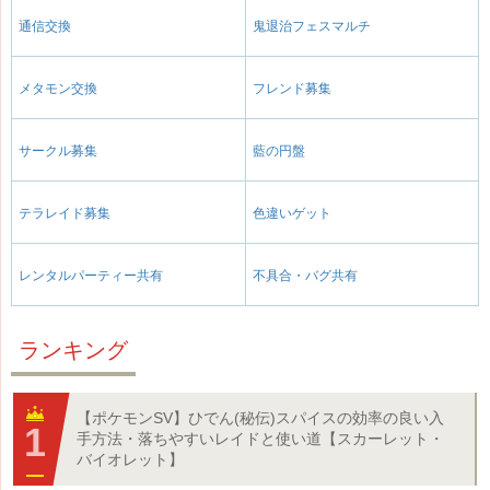
通信交換
鬼退治フェスマルチ
メタモン交換
フレンド募集
サークル募集
藍の円盤
テラレイド募集
色違いゲット
レンタルパーティー共有
不具合・バグ共有
ランキング
【ポケモンSV】ひでん(秘伝)スパイスの効率の良い入
手方法・落ちやすいレイドと使い道【スカーレット・
バイオレット】