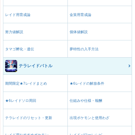
レイド用育成論
金策用育成論
努力値解説
個体値解説
タマゴ孵化・遺伝
夢特性の入手方法
テラレイドバトル
期間限定★7レイドまとめ
★6レイドの解放条件
★6レイドソロ周回
仕組みや仕様・報酬
テラレイドのリセット・更新
出現ポケモンと使用わざ