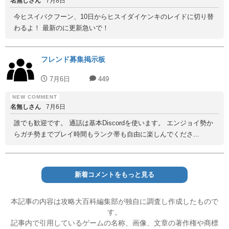
名無しさん
7月8日
今ヒスイバクフーン、10日からヒスイダイケンキのレイドに切り替
わるよ！ 最新のに更新急いで！
フレンド募集掲示板
7月6日
449
名無しさん
7月6日
誰でも歓迎です。 通話は基本Discordを使います。 エンジョイ勢か
らガチ勢までプレイ時間もランク帯も自由に楽しんでくださ...
新着コメントをもっと見る
本記事の内容は攻略大百科編集部が独自に調査し作成したもので
す。
記事内で引用しているゲームの名称、画像、文章の著作権や商標