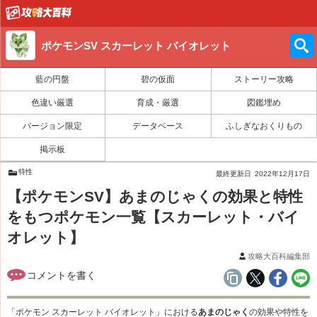
ポケモンSV スカーレット バイオレット
藍の円盤
碧の仮面
ストーリー攻略
色違い厳選
育成・厳選
図鑑埋め
バージョン限定
データベース
ふしぎなおくりもの
掲示板
特性
最終更新日
2022年12月17日
【ポケモンSV】あまのじゃくの効果と特性
をもつポケモン一覧【スカーレット・バイ
オレット】
攻略大百科編集部
「ポケモン スカーレット バイオレット」における
あまのじゃく
の効果や特性を