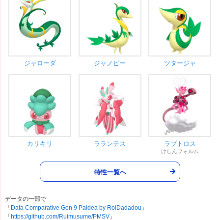
ジャローダ
ジャノビー
ツタージャ
カリキリ
ラランテス
ラブトロス
けしんフォルム
特性一覧へ
データの一部で
「
Data Comparative Gen 9 Paldea by RoiDadadou
」
「
https://github.com/Ruimusume/PMSV
」