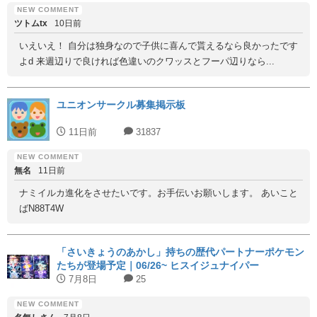
ツトムtx
10日前
いえいえ！ 自分は独身なので子供に喜んで貰えるなら良かったです
よd 来週辺りで良ければ色違いのクワッスとフーパ辺りなら...
ユニオンサークル募集掲示板
11日前
31837
無名
11日前
ナミイルカ進化をさせたいです。お手伝いお願いします。 あいこと
ばN88T4W
「さいきょうのあかし」持ちの歴代パートナーポケモン
たちが登場予定｜06/26~ ヒスイジュナイパー
7月8日
25