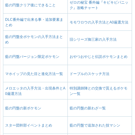
ゼロの秘宝 番外編『キビキビパニッ
藍の円盤クリア後にできること
ク』攻略チャート
DLC番外編で出来る事・追加要素ま
モモワロウの入手方法とA0厳選方法
とめ
藍の円盤全ポケモンの入手方法まと
旧シリーズ御三家の入手方法
め
藍の円盤バージョン限定ポケモン
おやつおやじと伝説ポケモンまとめ
マホイップの見た目と進化方法一覧
ドーブルのスケッチ方法
メロエッタの入手方法・出現条件とA
特別講師陣との交換で貰えるポケモ
0厳選方法
ン一覧
藍の円盤の新ポケモン
藍の円盤の新わざ一覧
スター団幹部イベントまとめ
藍の円盤で追加された技マシン