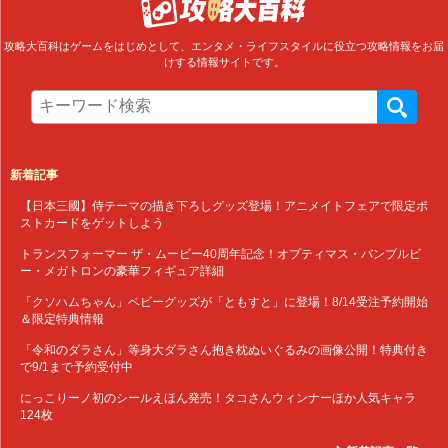
攻略大百科はゲームをはじめとして、エンタメ・ライフスタイルに役立つ攻略情報をお届
けする情報サイトです。
新着記事
【日本三國】侍テーマの描き下ろしグッズ登場！アニメイトフェアで限定ポ
ストカードをゲットしよう
トランスフォーマー ザ・ムービー40周年記念！オプティマス・バンブルビ
ー・メガトロンの豪華フィギュア詳細
「クソハムちゃん」ベビーグッズが「ともすと」に登場！8/14受注予約開始
＆限定特典情報
「令和のダラさん」等身大ダラさん抱き枕ぬいぐるみの画像公開！特典付き
で9/1まで予約受付中
にっこりーノ初のシールえほん発売！タコさんウィンナーほか人気キャラ
124枚