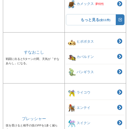
カメックス
夢特性
もっと見る
(全11件)
ヒポポタス
すなおこし
カバルドン
戦闘に出ると5ターンの間、天気が「すな
あらし」になる。
バンギラス
ライコウ
エンテイ
プレッシャー
スイクン
技を受けると相手の技のPPを1多く減ら