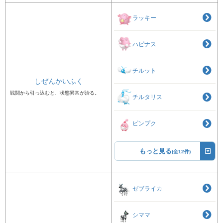
ラッキー
ハピナス
チルット
しぜんかいふく
戦闘から引っ込むと、状態異常が治る。
チルタリス
ピンプク
もっと見る
(全12件)
ゼブライカ
シママ