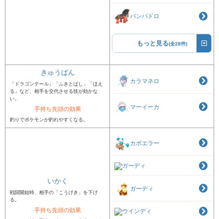
バンバドロ
もっと見る
(全28件)
きゅうばん
カラマネロ
「ドラゴンテール」「ふきとばし」「ほえ
る」など、相手を交代させる技が効かな
い。
マーイーカ
手持ち先頭の効果
釣りでポケモンが釣れやすくなる。
カポエラー
ガーディ
いかく
ガーディ
戦闘開始時、相手の「こうげき」を下げ
る。
手持ち先頭の効果
ウインディ