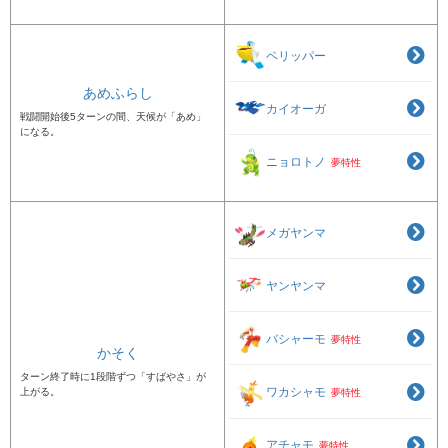
ペリッパー
あめふらし
カイオーガ
戦闘開始後5ターンの間、天候が「あめ」
になる。
ニョロトノ
夢特性
メガヤンマ
ヤンヤンマ
バシャーモ
夢特性
かそく
ターン終了時に1段階ずつ「すばやさ」が
ワカシャモ
上がる。
夢特性
アチャモ
夢特性