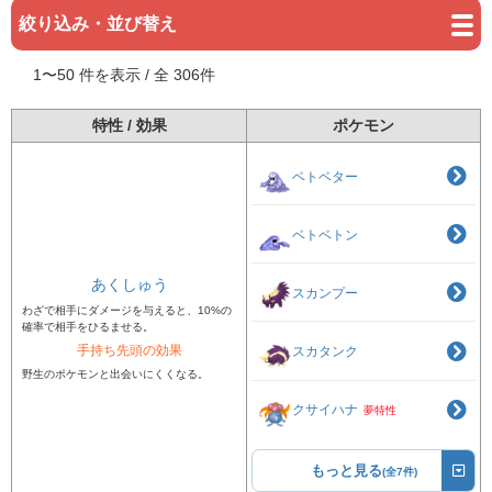
絞り込み・並び替え
1
〜
50
件を表示 / 全
306
件
特性 / 効果
ポケモン
ベトベター
ベトベトン
あくしゅう
スカンプー
わざで相手にダメージを与えると、10%の
確率で相手をひるませる。
手持ち先頭の効果
スカタンク
野生のポケモンと出会いにくくなる。
クサイハナ
夢特性
もっと見る
(全7件)