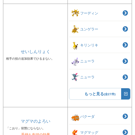
フーディン
ユンゲラー
キリンリキ
せいしんりょく
相手の技の追加効果でひるまない。
ニューラ
ニューラ
もっと見る
(全27件)
バクーダ
マグマのよろい
「こおり」状態にならない。
マグマッグ
手持ち先頭の効果