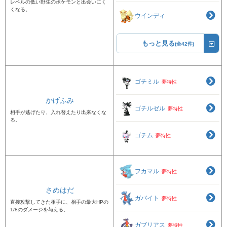
レベルの低い野生のポケモンと出会いにく
くなる。
ウインディ
もっと見る
(全42件)
ゴチミル
夢特性
かげふみ
ゴチルゼル
夢特性
相手が逃げたり、入れ替えたり出来なくな
る。
ゴチム
夢特性
フカマル
夢特性
さめはだ
ガバイト
夢特性
直接攻撃してきた相手に、相手の最大HPの
1/8のダメージを与える。
ガブリアス
夢特性