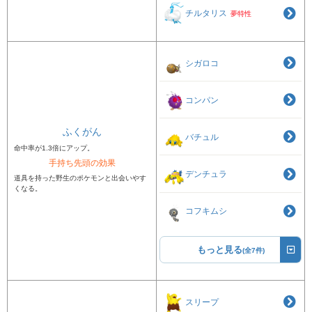
チルタリス
夢特性
シガロコ
コンパン
ふくがん
バチュル
命中率が1.3倍にアップ。
手持ち先頭の効果
デンチュラ
道具を持った野生のポケモンと出会いやす
くなる。
コフキムシ
もっと見る
(全7件)
スリープ