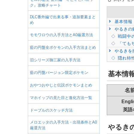
ク』攻略チャート
DLC番外編で出来る事・追加要素まと
基本情報
め
やるきの
モモワロウの入手方法とA0厳選方法
戦闘中
「ても
藍の円盤全ポケモンの入手方法まとめ
やるきを
隠れ特性
旧シリーズ御三家の入手方法
基本情
藍の円盤バージョン限定ポケモン
おやつおやじと伝説ポケモンまとめ
名
マホイップの見た目と進化方法一覧
Engli
英語
ドーブルのスケッチ方法
メロエッタの入手方法・出現条件とA0
やるき
厳選方法