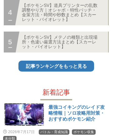
【ポケモンSV】道具プリンターの乱数
調整やり方｜オシャボ・特性パッチ・
金策方法・時間や秒数まとめ【スカー
レット・バイオレット】
【ポケモンSV】メテノの種類と出現場
所・色違い厳選方法まとめ【スカーレ
ット・バイオレット】
記事ランキングをもっと見る
新着記事
最強コイキングのレイド攻
略情報｜ソロ攻略用対策・
おすすめポケモン紹介
2026年7月17日
バトル・育成知識
ポケモン収集
未分類