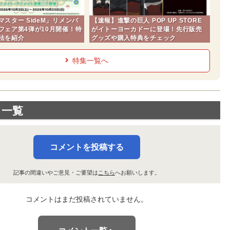
スター SideM」リメンバ
【速報】進撃の巨人 POP UP STORE
フェア第4弾が10月開催！特
がイトーヨーカドーに登場！先行販売
法を紹介
グッズや購入特典をチェック
特集一覧へ
ト一覧
コメントを投稿する
記事の間違いやご意見・ご要望は
こちら
へお願いします。
コメントはまだ投稿されていません。