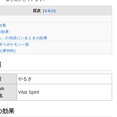
目次
[
非表示
]
効果
の効果
ち」の先頭にいるときの効果
持つポケモン一覧
(夢特性)
報
前
やるき
sh
Vital Spirit
名
の効果