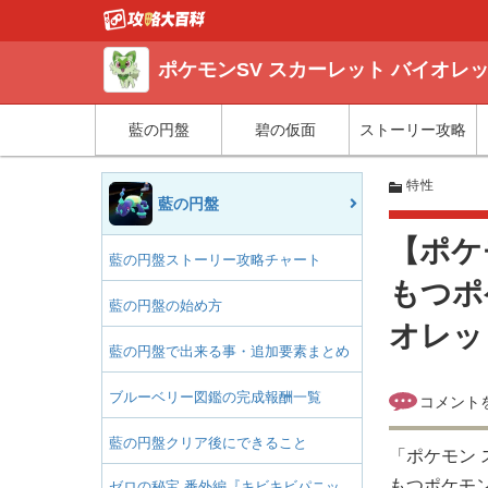
ポケモンSV スカーレット バイオレ
藍の円盤
碧の仮面
ストーリー攻略
特性
藍の円盤
【ポケ
藍の円盤ストーリー攻略チャート
もつポ
藍の円盤の始め方
オレッ
藍の円盤で出来る事・追加要素まとめ
ブルーベリー図鑑の完成報酬一覧
藍の円盤クリア後にできること
「ポケモン 
もつポケモ
ゼロの秘宝 番外編『キビキビパニッ