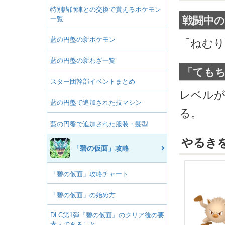
特別講師陣との交換で貰えるポケモン
戦闘中の
一覧
藍の円盤の新ポケモン
「ねむり
藍の円盤の新わざ一覧
「ても
スター団幹部イベントまとめ
レベル
藍の円盤で追加された技マシン
る。
藍の円盤で追加された服装・髪型
やるき
「碧の仮面」攻略
「碧の仮面」攻略チャート
「碧の仮面」の始め方
DLC第1弾『碧の仮面』のクリア後の要
素・できること