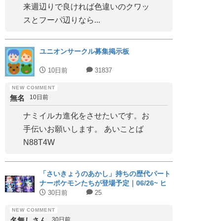
来週辺りで良ければ色違いのクワッ
スとフーパ辺りなら...
ユニオンサークル募集掲示板
10日前
31837
無名
10日前
ナミイルカ進化をさせたいです。お
手伝いお願いします。 あいことば
N88T4W
「さいきょうのあかし」持ちの歴代パート
ナーポケモンたちが登場予定｜06/26~ ヒ
スイジュナイパー
30日前
25
名無しさん
30日前