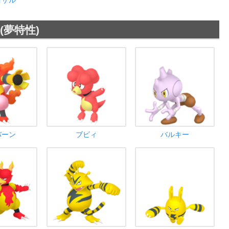
ヨザル
(夢特性)
バーン
ブビィ
バルキー