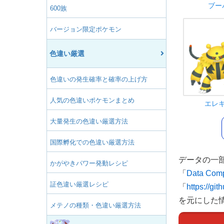
ブー
600族
バージョン限定ポケモン
色違い厳選
色違いの発生確率と確率の上げ方
人気の色違いポケモンまとめ
エレ
大量発生の色違い厳選方法
国際孵化での色違い厳選方法
データの一
かがやきパワー発動レシピ
「
Data Comp
証色違い厳選レシピ
「
https://g
を元にした
メテノの種類・色違い厳選方法