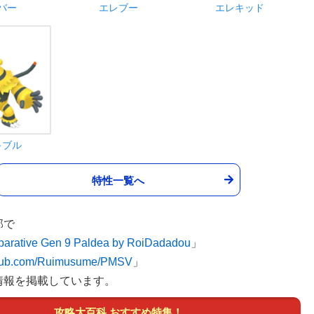
バー
エレブー
エレキッド
キブル
特性一覧へ
部で
arative Gen 9 Paldea by RoiDadadou
」
ithub.com/Ruimusume/PMSV
」
情報を掲載しています。
攻略大百科 おすすめ特集！