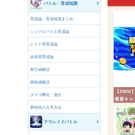
バトル・育成知識
育成論・育成知識まとめ
シングルバトル育成論
レイド用育成論
金策用育成論
努力値解説
個体値解説
【DMM
タマゴ孵化・遺伝
最新キャ
夢特性の入手方法
テラレイドバトル