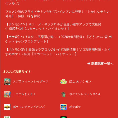
ヴァルツ】
ブタメン味のフライドチキンがセブンイレブンに登場！「おかしなチキン」
発売日・値段・味を解説
【ポケモンSV】キラーメ・キラフロルが色違い確率アップで大量発
生|08/07~14【スカーレット・バイオレット】
【ポケ森】つり大会 ～不思議な海～ ＜2026年8月開催＞【どうぶつの森 ポ
ケットキャンプコンプリート】
【ポケモンSV】最強キラフロルのレイド攻略情報｜ソロ攻略用対策・おす
すめポケモン紹介【スカーレット・バイオレット】
新着記事一覧へ
オススメ攻略サイト
スプラトゥーン レイダース
ぽこ あ ポケモン
トモコレわくわく
ポケモンレジェンズZ-A
ポケモンチャンピオンズ
ポケポケ