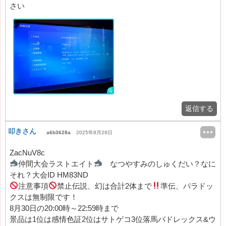
さい
返信する
叩きさん
a6b3628a
2025年8月29日
ZacNuV8c
仲間大会ラストエイト
なつやすみのしゅくだい？なに
それ？大会ID HM83ND
注意事項
禁止伝説、幻は合計2体まで
準伝、パラドッ
クスは無制限です！
8月30日の20:00時～22:59時まで
景品は1位は感情色証2位はサトゲコ3位落馬バドレックス&ウ