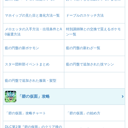
マホイップの見た目と進化方法一覧
ドーブルのスケッチ方法
メロエッタの入手方法・出現条件とA
特別講師陣との交換で貰えるポケモ
0厳選方法
ン一覧
藍の円盤の新ポケモン
藍の円盤の新わざ一覧
スター団幹部イベントまとめ
藍の円盤で追加された技マシン
藍の円盤で追加された服装・髪型
「碧の仮面」攻略
「碧の仮面」攻略チャート
「碧の仮面」の始め方
DLC第1弾『碧の仮面』のクリア後の