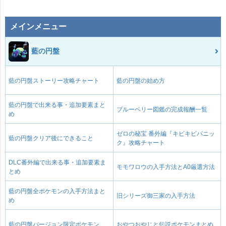
メインメニュー
藍の円盤
藍の円盤ストーリー攻略チャート
藍の円盤の始め方
藍の円盤で出来る事・追加要素まと
ブルーベリー図鑑の完成報酬一覧
め
ゼロの秘宝 番外編『キビキビパニッ
藍の円盤クリア後にできること
ク』攻略チャート
DLC番外編で出来る事・追加要素ま
モモワロウの入手方法とA0厳選方法
とめ
藍の円盤全ポケモンの入手方法まと
旧シリーズ御三家の入手方法
め
藍の円盤バージョン限定ポケモン
おやつおやじと伝説ポケモンまとめ