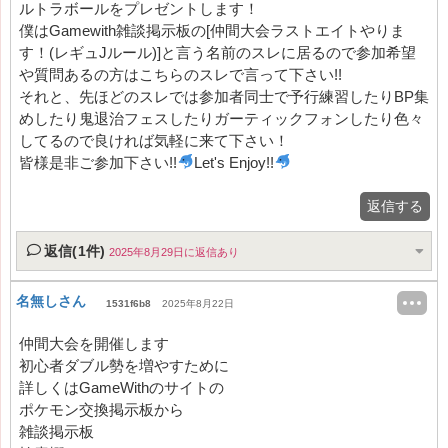
ルトラボールをプレゼントします！
僕はGamewith雑談掲示板の[仲間大会ラストエイトやりま
す！(レギュJルール)]と言う名前のスレに居るので参加希望
や質問あるの方はこちらのスレで言って下さい!!
それと、先ほどのスレでは参加者同士で予行練習したりBP集
めしたり鬼退治フェスしたりガーティックフォンしたり色々
してるので良ければ気軽に来て下さい！
皆様是非ご参加下さい!!
Let's Enjoy!!
返信する
返信(1件)
2025年8月29日に返信あり
名無しさん
1531f6b8
2025年8月22日
仲間大会を開催します
初心者ダブル勢を増やすために
詳しくはGameWithのサイトの
ポケモン交換掲示板から
雑談掲示板