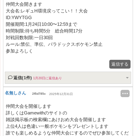
仲間大会開きます
大会名:レギュH環境戻ってこい！！大会
ID:YWYTGG
開催期間:1月24日10:00〜12:59まで
時間制限:待ち時間5分 総合時間17分
対戦回数制限:一日30回
ルール:禁伝、準伝、パラドックスポケモン禁止
参加よろしく
返信する
返信(1件)
1月20日に返信あり
名無しさん
2f5d785c
2025年12月31日
仲間大会を開催します
詳しくはGamewithのサイトの
雑談掲示板の検索欄にあけおめ大会を開催します
上位4人は色違い一般ポケモンをプレゼントします
誰でも楽しめるような仲間大会にするのでぜひ参加してくだ