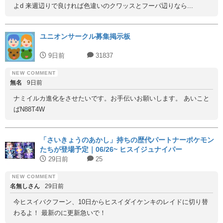
よd 来週辺りで良ければ色違いのクワッスとフーパ辺りなら...
ユニオンサークル募集掲示板
9日前
31837
無名
9日前
ナミイルカ進化をさせたいです。お手伝いお願いします。 あいこと
ばN88T4W
「さいきょうのあかし」持ちの歴代パートナーポケモン
たちが登場予定｜06/26~ ヒスイジュナイパー
29日前
25
名無しさん
29日前
今ヒスイバクフーン、10日からヒスイダイケンキのレイドに切り替
わるよ！ 最新のに更新急いで！