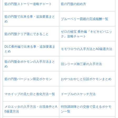
藍の円盤ストーリー攻略チャート
藍の円盤の始め方
藍の円盤で出来る事・追加要素まと
ブルーベリー図鑑の完成報酬一覧
め
ゼロの秘宝 番外編『キビキビパニッ
藍の円盤クリア後にできること
ク』攻略チャート
DLC番外編で出来る事・追加要素ま
モモワロウの入手方法とA0厳選方法
とめ
藍の円盤全ポケモンの入手方法まと
旧シリーズ御三家の入手方法
め
藍の円盤バージョン限定ポケモン
おやつおやじと伝説ポケモンまとめ
マホイップの見た目と進化方法一覧
ドーブルのスケッチ方法
メロエッタの入手方法・出現条件とA
特別講師陣との交換で貰えるポケモ
0厳選方法
ン一覧