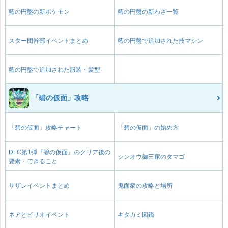
藍の円盤の新ポケモン
藍の円盤の新わざ一覧
スター団幹部イベントまとめ
藍の円盤で追加された技マシン
藍の円盤で追加された服装・髪型
「碧の仮面」攻略
「碧の仮面」攻略チャート
「碧の仮面」の始め方
DLC第1弾『碧の仮面』のクリア後の
シンオウ御三家のタマゴ
要素・できること
サザレイベントまとめ
鬼面衆の攻略と場所
ネアとビリオイベント
キタカミ図鑑