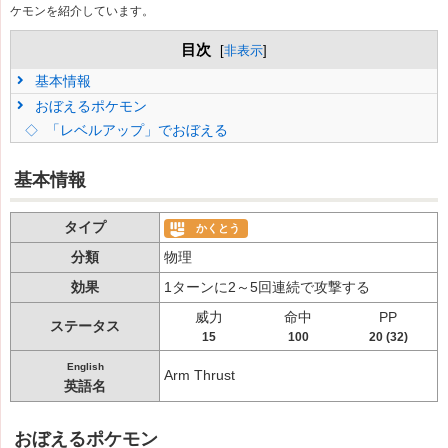
ケモンを紹介しています。
目次
[
非表示
]
基本情報
おぼえるポケモン
「レベルアップ」でおぼえる
基本情報
タイプ
かくとう
分類
物理
効果
1ターンに2～5回連続で攻撃する
威力
命中
PP
ステータス
15
100
20 (32)
English
Arm Thrust
英語名
おぼえるポケモン