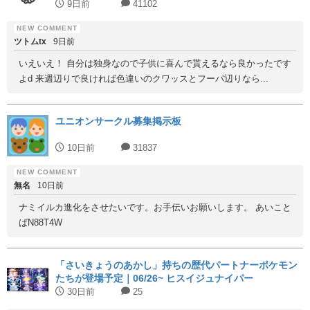
9日前
41102
ツトムtx
9日前
いえいえ！ 自分は独身なので子供に喜んで貰えるなら良かったです
よd 来週辺りで良ければ色違いのクワッスとフーパ辺りなら...
ユニオンサークル募集掲示板
10日前
31837
無名
10日前
ナミイルカ進化をさせたいです。お手伝いお願いします。 あいこと
ばN88T4W
「さいきょうのあかし」持ちの歴代パートナーポケモン
たちが登場予定｜06/26~ ヒスイジュナイパー
30日前
25