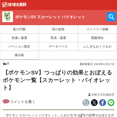
ポケモンSV スカーレット バイオレット
藍の円盤
碧の仮面
ストーリー攻略
色違い厳選
育成・厳選
図鑑埋め
バージョン限定
データベース
ふしぎなおくりもの
掲示板
技
最終更新日
2023年12月17日
【ポケモンSV】つっぱりの効果とおぼえる
ポケモン一覧【スカーレット・バイオレッ
ト】
攻略大百科編集部
「ポケモン スカーレット バイオレット」における
つっぱり
の効果やおぼえるポ