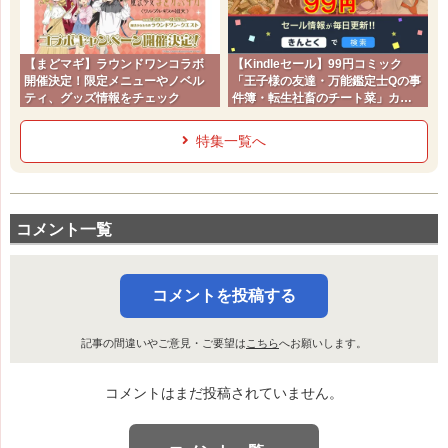
【まどマギ】ラウンドワンコラボ
【Kindleセール】99円コミック
開催決定！限定メニューやノベル
「王子様の友達・万能鑑定士Qの事
ティ、グッズ情報をチェック
件簿・転生社畜のチート菜」カド
コミ2026夏
特集一覧へ
コメント一覧
コメントを投稿する
記事の間違いやご意見・ご要望は
こちら
へお願いします。
コメントはまだ投稿されていません。