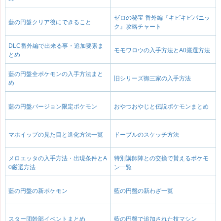
ゼロの秘宝 番外編『キビキビパニッ
藍の円盤クリア後にできること
ク』攻略チャート
DLC番外編で出来る事・追加要素ま
モモワロウの入手方法とA0厳選方法
とめ
藍の円盤全ポケモンの入手方法まと
旧シリーズ御三家の入手方法
め
藍の円盤バージョン限定ポケモン
おやつおやじと伝説ポケモンまとめ
マホイップの見た目と進化方法一覧
ドーブルのスケッチ方法
メロエッタの入手方法・出現条件とA
特別講師陣との交換で貰えるポケモ
0厳選方法
ン一覧
藍の円盤の新ポケモン
藍の円盤の新わざ一覧
スター団幹部イベントまとめ
藍の円盤で追加された技マシン