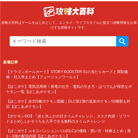
攻略大百科はゲームをはじめとして、エンタメ・ライフスタイルに役立つ攻略情報をお届
けする情報サイトです。
新着記事
【ドラゴンボールカード】STORY BOOSTER 01の当たりカードと買取価
格・封入率まとめ【フュージョンワールド】
【ぽこポケ】電気活用術！発電の仕方・電気の引き方・はつでんが得意なポ
ケモン一覧【ぽこあポケモン】
【ぽこポケ】全355種ポケモン図鑑｜DLC第1弾の追加ポケモン50種類も対
応【ぽこあポケモン】
【ポケモンGO】「炎と氷ふかの日タイムチャレンジ」タスク内容・リワー
ドまとめ│ふかそうちを入手できる無料のタイムチャレンジ
【ぽこポケ】エキスパンションパス(DLC)の価格・買い方・特典まとめ｜第
1～3弾の配信内容【ぽこあポケモン】