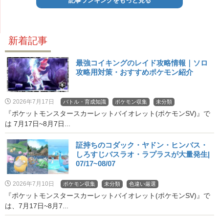
記事ランキングをもっと見る
新着記事
最強コイキングのレイド攻略情報｜ソロ
攻略用対策・おすすめポケモン紹介
2026年7月17日
バトル・育成知識
ポケモン収集
未分類
『ポケットモンスタースカーレットバイオレット(ポケモンSV)』で
は 7月17日~8月7日...
証持ちのコダック・ヤドン・ヒンバス・
しろすじバスラオ・ラプラスが大量発生|
07/17~08/07
2026年7月10日
ポケモン収集
未分類
色違い厳選
『ポケットモンスタースカーレットバイオレット(ポケモンSV)』で
は、7月17日~8月7...