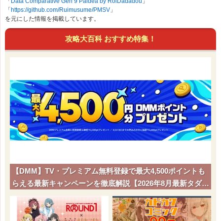
「
Data Comparative Gen 9 Paldea by RoiDadadou
」
「
https://github.com/Ruimusume/PMSV
」
を元にした情報を掲載しています。
攻略大百科 おすすめ特集！
【DMM】TV・プレミアム無料登録で最大4,500ポイントも
らえる最新キャンペーンを徹底解説【2026年8月最新タダポ
チ】