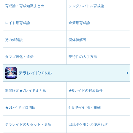
育成論・育成知識まとめ
シングルバトル育成論
レイド用育成論
金策用育成論
努力値解説
個体値解説
タマゴ孵化・遺伝
夢特性の入手方法
テラレイドバトル
期間限定★7レイドまとめ
★6レイドの解放条件
★6レイドソロ周回
仕組みや仕様・報酬
テラレイドのリセット・更新
出現ポケモンと使用わざ