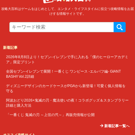
攻略大百科はゲームをはじめとして、エンタメ・ライフスタイルに役立つ攻略情報をお届
けする情報サイトです。
新着記事
2026年8月8日より！セブン‐イレブンで手に入れる「僕のヒーローアカデミ
ア」限定プリント
全国セブン‐イレブンで展開！一番くじ ワンピース -エルバフ編- GIANT
BASH!! Vol.2詳細
ディズニーデザインのカードケースがPGAから新登場！可愛く個人情報を
守る
阿波おどり2026×鬼滅の刃・魔法使いの夜！コラボグッズ＆スタンプラリー
詳細と購入方法
「一番くじ 鬼滅の刃 ～上弦の弐～」再販売情報が公開
新着記事一覧へ