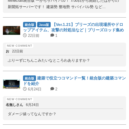
Minecraft統合版 一からサバイバル！ 7/30日から開始したばかりの
新開拓サーバーです！ 建築勢 整地勢 サバイバル勢 など...
【Ver.1.21】ブリーズの出現場所やドロ
統合版
Java版
ップアイテム、攻撃の対処法など｜ブリーズロッド集め
に必須！
22日前
1
お
22日前
ぶりーずにちんこみたいなところわありますか？
建築で役立つコマンド一覧！統合版の建築コマン
統合版
ドを紹介
6月24日
2
名無しさん
6月24日
ダメージ値ってなんですか？