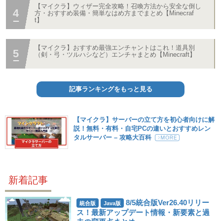
【マイクラ】ウィザー完全攻略！召喚方法から安全な倒し
方・おすすめ装備・簡単なはめ方までまとめ【Minecraf
t】
【マイクラ】おすすめ最強エンチャントはこれ！道具別
（剣・弓・ツルハシなど）エンチャまとめ【Minecraft】
記事ランキングをもっと見る
【マイクラ】サーバーの立て方を初心者向けに解
説！無料・有料・自宅PCの違いとおすすめレン
タルサーバー – 攻略大百科
新着記事
8/5統合版Ver26.40リリー
統合版
Java版
ス！最新アップデート情報・新要素と過