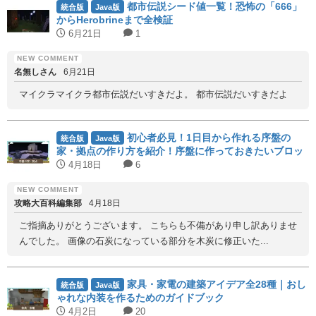
都市伝説シード値一覧！恐怖の「666」
統合版
Java版
からHerobrineまで全検証
6月21日
1
名無しさん
6月21日
マイクラマイクラ都市伝説だいすきだよ。 都市伝説だいすきだよ
初心者必見！1日目から作れる序盤の
統合版
Java版
家・拠点の作り方を紹介！序盤に作っておきたいブロッ
クも紹介！
4月18日
6
攻略大百科編集部
4月18日
ご指摘ありがとうございます。 こちらも不備があり申し訳ありませ
んでした。 画像の石炭になっている部分を木炭に修正いた...
家具・家電の建築アイデア全28種｜おし
統合版
Java版
ゃれな内装を作るためのガイドブック
4月2日
20