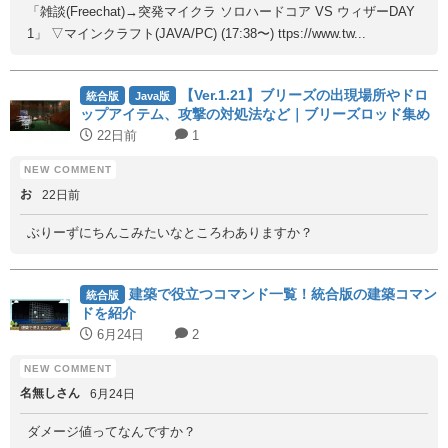
「雑談(Freechat)→突発マイクラ ソロハードコア VS ウィザーDAY
1」 ▽マインクラフト(JAVA/PC) (17:38〜) ttps://www.tw...
【Ver.1.21】ブリーズの出現場所やドロ
統合版
Java版
ップアイテム、攻撃の対処法など｜ブリーズロッド集め
に必須！
22日前
1
お
22日前
ぶりーずにちんこみたいなところわありますか？
建築で役立つコマンド一覧！統合版の建築コマン
統合版
ドを紹介
6月24日
2
名無しさん
6月24日
ダメージ値ってなんですか？