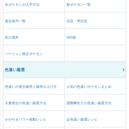
全ポケモンの入手方法
新ポケモン一覧
進化条件一覧
伝説・準伝説
杭の場所
600族
バージョン限定ポケモン
色違い厳選
色違いの発生確率と確率の上げ方
人気の色違いポケモンまとめ
大量発生の色違い厳選方法
国際孵化での色違い厳選方法
かがやきパワー発動レシピ
証色違い厳選レシピ