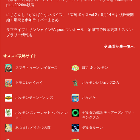
plus 2026年秋号
にじさんじ「がんばらないボイス」「束縛ボイスVol.2」8月14日より販売開
始！期間と参加ライバーまとめ
ラブライブ！サンシャイン!!Aqoursマンホール、沼津市で展示更新！スタン
プラリー情報も
新着記事一覧へ
オススメ攻略サイト
スプラトゥーン レイダース
ぽこ あ ポケモン
トモコレわくわく
ポケモンレジェンズZ-A
ポケモンチャンピオンズ
ポケポケ
ポケモン スカーレット・バイオレ
ゼルダの伝説 ティアーズオブザ・
ット
キングダム
あつまれ どうぶつの森
デルタルーン