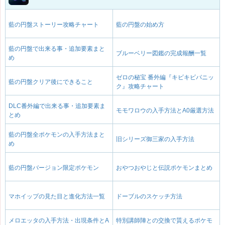
藍の円盤ストーリー攻略チャート
藍の円盤の始め方
藍の円盤で出来る事・追加要素まと
ブルーベリー図鑑の完成報酬一覧
め
ゼロの秘宝 番外編『キビキビパニッ
藍の円盤クリア後にできること
ク』攻略チャート
DLC番外編で出来る事・追加要素ま
モモワロウの入手方法とA0厳選方法
とめ
藍の円盤全ポケモンの入手方法まと
旧シリーズ御三家の入手方法
め
藍の円盤バージョン限定ポケモン
おやつおやじと伝説ポケモンまとめ
マホイップの見た目と進化方法一覧
ドーブルのスケッチ方法
メロエッタの入手方法・出現条件とA
特別講師陣との交換で貰えるポケモ