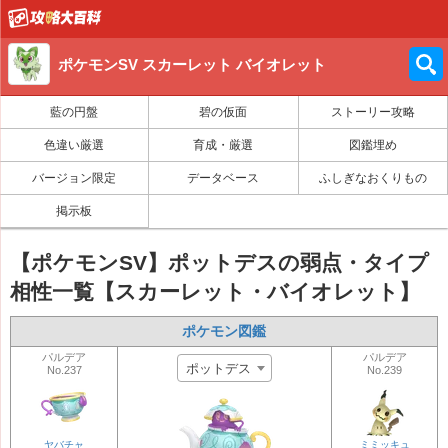
ポケモンSV スカーレット バイオレット
藍の円盤
碧の仮面
ストーリー攻略
色違い厳選
育成・厳選
図鑑埋め
バージョン限定
データベース
ふしぎなおくりもの
掲示板
【ポケモンSV】ポットデスの弱点・タイプ
相性一覧【スカーレット・バイオレット】
ポケモン図鑑
パルデア
パルデア
ポットデス
No.237
No.239
ヤバチャ
ミミッキュ