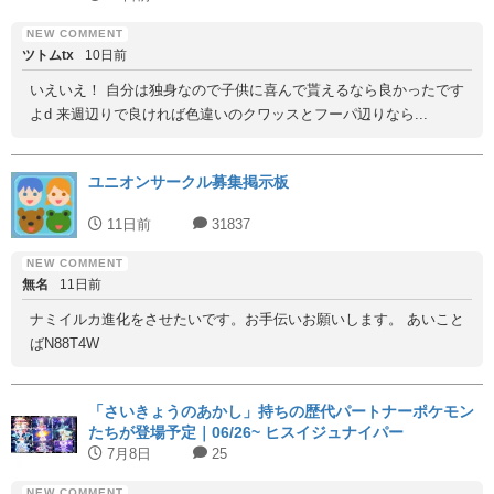
ツトムtx
10日前
いえいえ！ 自分は独身なので子供に喜んで貰えるなら良かったです
よd 来週辺りで良ければ色違いのクワッスとフーパ辺りなら...
ユニオンサークル募集掲示板
11日前
31837
無名
11日前
ナミイルカ進化をさせたいです。お手伝いお願いします。 あいこと
ばN88T4W
「さいきょうのあかし」持ちの歴代パートナーポケモン
たちが登場予定｜06/26~ ヒスイジュナイパー
7月8日
25