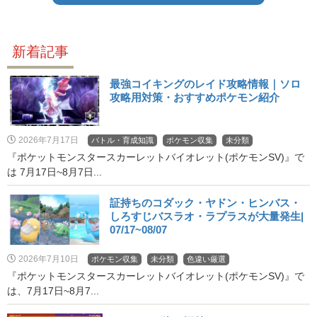
新着記事
最強コイキングのレイド攻略情報｜ソロ
攻略用対策・おすすめポケモン紹介
2026年7月17日
バトル・育成知識
ポケモン収集
未分類
『ポケットモンスタースカーレットバイオレット(ポケモンSV)』で
は 7月17日~8月7日...
証持ちのコダック・ヤドン・ヒンバス・
しろすじバスラオ・ラプラスが大量発生|
07/17~08/07
2026年7月10日
ポケモン収集
未分類
色違い厳選
『ポケットモンスタースカーレットバイオレット(ポケモンSV)』で
は、7月17日~8月7...