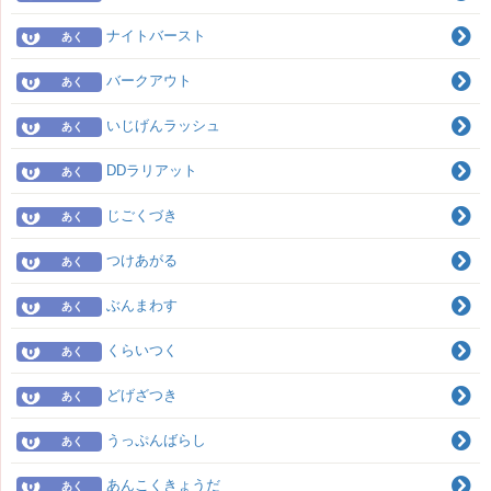
ナイトバースト
あく
バークアウト
あく
いじげんラッシュ
あく
DDラリアット
あく
じごくづき
あく
つけあがる
あく
ぶんまわす
あく
くらいつく
あく
どげざつき
あく
うっぷんばらし
あく
あんこくきょうだ
あく