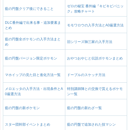
ゼロの秘宝 番外編『キビキビパニッ
藍の円盤クリア後にできること
ク』攻略チャート
DLC番外編で出来る事・追加要素ま
モモワロウの入手方法とA0厳選方法
とめ
藍の円盤全ポケモンの入手方法まと
旧シリーズ御三家の入手方法
め
藍の円盤バージョン限定ポケモン
おやつおやじと伝説ポケモンまとめ
マホイップの見た目と進化方法一覧
ドーブルのスケッチ方法
メロエッタの入手方法・出現条件とA
特別講師陣との交換で貰えるポケモ
0厳選方法
ン一覧
藍の円盤の新ポケモン
藍の円盤の新わざ一覧
スター団幹部イベントまとめ
藍の円盤で追加された技マシン