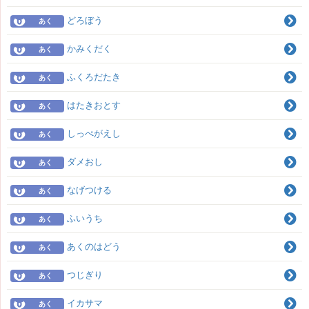
どろぼう
あく
かみくだく
あく
ふくろだたき
あく
はたきおとす
あく
しっぺがえし
あく
ダメおし
あく
なげつける
あく
ふいうち
あく
あくのはどう
あく
つじぎり
あく
イカサマ
あく