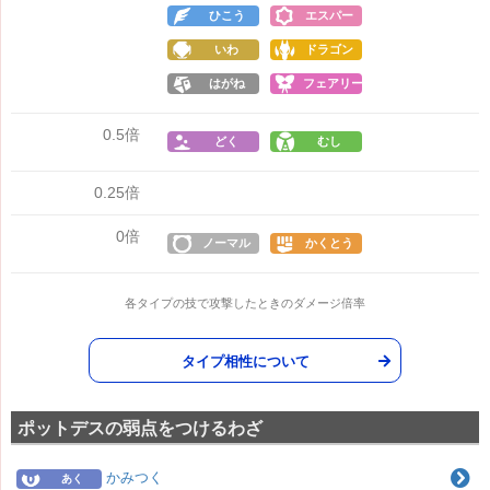
ひこう
エスパー
いわ
ドラゴン
はがね
フェアリー
0.5倍
どく
むし
0.25倍
0倍
ノーマル
かくとう
各タイプの技で攻撃したときのダメージ倍率
タイプ相性について
ポットデスの弱点をつけるわざ
かみつく
あく