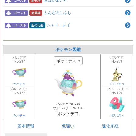
おはかまいり
ゴースト
新登場
ふんどのこぶし
ゴースト
新登場
シャドーレイ
ゴースト
藍の円盤
ポケモン図鑑
パルデア
パルデア
ポットデス
No.237
No.239
ヤバチャ
ミミッキュ
ブルーベリー
ブルーベリー
No.127
No.129
パルデア
No.238
ブルーベリー
No.128
ポットデス
ヤバチャ
ポリゴン
基本情報
色違い
進化系統