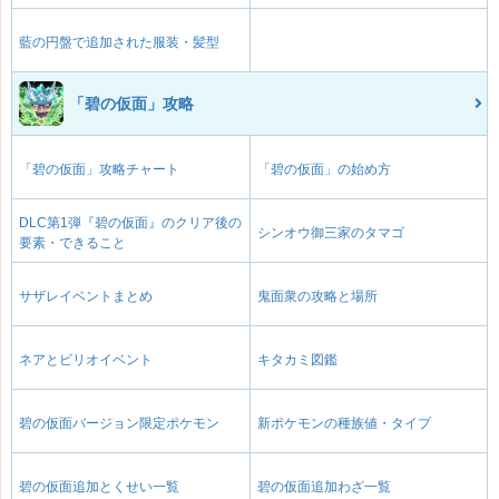
藍の円盤で追加された服装・髪型
「碧の仮面」攻略
「碧の仮面」攻略チャート
「碧の仮面」の始め方
DLC第1弾『碧の仮面』のクリア後の
シンオウ御三家のタマゴ
要素・できること
サザレイベントまとめ
鬼面衆の攻略と場所
ネアとビリオイベント
キタカミ図鑑
碧の仮面バージョン限定ポケモン
新ポケモンの種族値・タイプ
碧の仮面追加とくせい一覧
碧の仮面追加わざ一覧