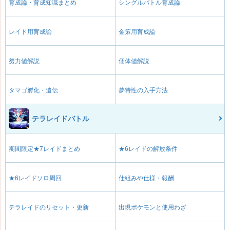
育成論・育成知識まとめ
シングルバトル育成論
レイド用育成論
金策用育成論
努力値解説
個体値解説
タマゴ孵化・遺伝
夢特性の入手方法
テラレイドバトル
期間限定★7レイドまとめ
★6レイドの解放条件
★6レイドソロ周回
仕組みや仕様・報酬
テラレイドのリセット・更新
出現ポケモンと使用わざ