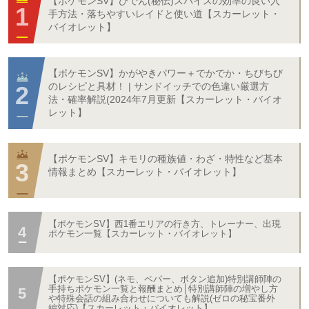
【ポケモンSV】ひでん(秘伝)スパイスの効率の良い入
手方法・落ちやすいレイドと使い道【スカーレット・
バイオレット】
【ポケモンSV】かがやきパワー＋でかでか・ちびちび
のレシピと具材！ | サンドイッチでの色違い厳選方
法・確率解説(2024年7月更新【スカーレット・バイオ
レット】
【ポケモンSV】キモリの種族値・わざ・特性など基本
情報まとめ【スカーレット・バイオレット】
【ポケモンSV】西1番エリアの行き方、トレーナー、出現
ポケモン一覧【スカーレット・バイオレット】
【ポケモンSV】(ネモ、ペパー、ボタン追加)特別講師陣の
手持ちポケモン一覧と報酬まとめ│特別講師陣の増やし方
や特殊会話の組み合わせについても解説(ゼロの秘宝番外
編対応)【スカーレット・バイオレット】