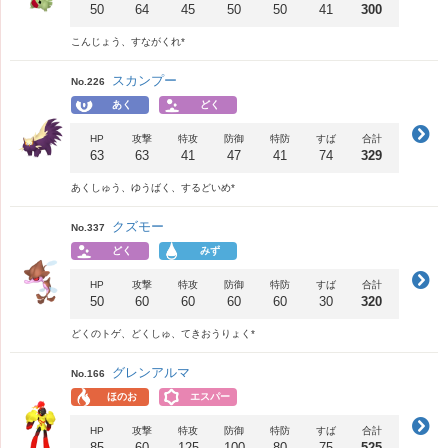
50
64
45
50
50
41
300
こんじょう、すながくれ*
スカンプー
No.226
あく
どく
HP
攻撃
特攻
防御
特防
すば
合計
63
63
41
47
41
74
329
あくしゅう、ゆうばく、するどいめ*
クズモー
No.337
どく
みず
HP
攻撃
特攻
防御
特防
すば
合計
50
60
60
60
60
30
320
どくのトゲ、どくしゅ、てきおうりょく*
グレンアルマ
No.166
ほのお
エスパー
HP
攻撃
特攻
防御
特防
すば
合計
85
60
125
100
80
75
525