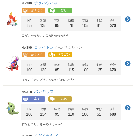
チヲハウハネ
No.380
かくとう
むし
HP
攻撃
特攻
防御
特防
すば
合計
85
135
85
79
105
81
570
こだいかっせい、こだいかっせい*
コライドン
かんぜんけいたい
No.399
かくとう
ドラゴン
HP
攻撃
特攻
防御
特防
すば
合計
100
135
85
115
100
135
670
ひひいろのこどう、ひひいろのこどう*
バンギラス
No.318
あく
いわ
HP
攻撃
特攻
防御
特防
すば
合計
100
134
95
110
100
61
600
すなおこし、きんちょうかん*
イダイナキバ