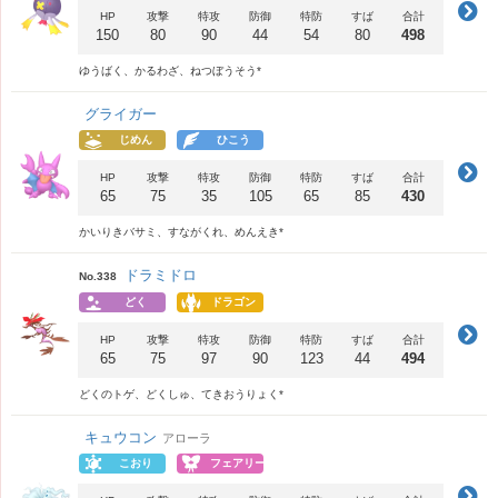
HP
攻撃
特攻
防御
特防
すば
合計
150
80
90
44
54
80
498
ゆうばく、かるわざ、ねつぼうそう*
グライガー
じめん
ひこう
HP
攻撃
特攻
防御
特防
すば
合計
65
75
35
105
65
85
430
かいりきバサミ、すながくれ、めんえき*
ドラミドロ
No.338
どく
ドラゴン
HP
攻撃
特攻
防御
特防
すば
合計
65
75
97
90
123
44
494
どくのトゲ、どくしゅ、てきおうりょく*
キュウコン
アローラ
こおり
フェアリー