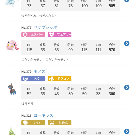
HP
攻撃
特攻
防御
特防
すば
合計
73
67
81
75
100
109
505
ゆきがくれ、ゆきふらし*
サケブシッポ
No.377
エスパー
フェアリー
HP
攻撃
特攻
防御
特防
すば
合計
115
65
65
99
115
111
570
こだいかっせい、こだいかっせい*
モノズ
No.370
あく
ドラゴン
HP
攻撃
特攻
防御
特防
すば
合計
52
65
45
50
50
38
300
はりきり
ヨーギラス
No.316
いわ
じめん
HP
攻撃
特攻
防御
特防
すば
合計