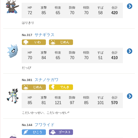
HP
攻撃
特攻
防御
特防
すば
合計
72
85
65
70
70
58
420
はりきり
サナギラス
No.317
いわ
じめん
HP
攻撃
特攻
防御
特防
すば
合計
70
84
65
70
70
51
410
だっぴ
スナノケガワ
No.381
じめん
でんき
HP
攻撃
特攻
防御
特防
すば
合計
85
81
121
97
85
101
570
こだいかっせい、こだいかっせい*
フワライド
No.144
ひこう
ゴースト