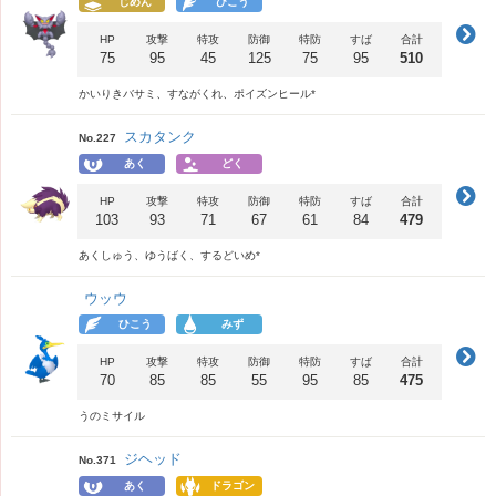
じめん
ひこう
HP
攻撃
特攻
防御
特防
すば
合計
75
95
45
125
75
95
510
かいりきバサミ、すながくれ、ポイズンヒール*
スカタンク
No.227
あく
どく
HP
攻撃
特攻
防御
特防
すば
合計
103
93
71
67
61
84
479
あくしゅう、ゆうばく、するどいめ*
ウッウ
ひこう
みず
HP
攻撃
特攻
防御
特防
すば
合計
70
85
85
55
95
85
475
うのミサイル
ジヘッド
No.371
あく
ドラゴン