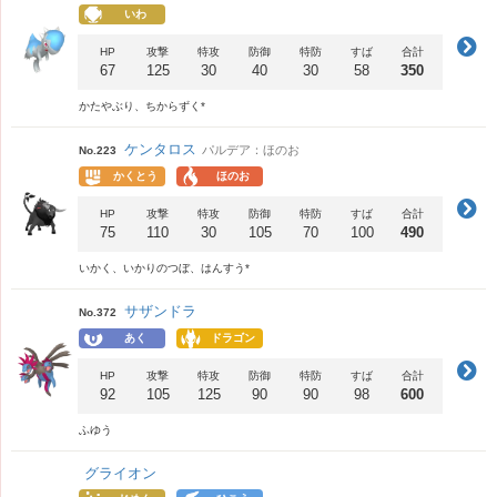
いわ
HP
攻撃
特攻
防御
特防
すば
合計
67
125
30
40
30
58
350
かたやぶり、ちからずく*
ケンタロス
パルデア：ほのお
No.223
かくとう
ほのお
HP
攻撃
特攻
防御
特防
すば
合計
75
110
30
105
70
100
490
いかく、いかりのつぼ、はんすう*
サザンドラ
No.372
あく
ドラゴン
HP
攻撃
特攻
防御
特防
すば
合計
92
105
125
90
90
98
600
ふゆう
グライオン