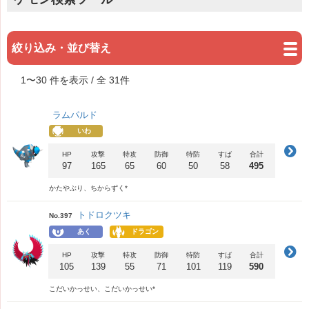
絞り込み・並び替え
1
〜
30
件を表示 / 全
31
件
ラムパルド
いわ
HP
攻撃
特攻
防御
特防
すば
合計
97
165
65
60
50
58
495
かたやぶり、ちからずく*
トドロクツキ
No.397
あく
ドラゴン
HP
攻撃
特攻
防御
特防
すば
合計
105
139
55
71
101
119
590
こだいかっせい、こだいかっせい*