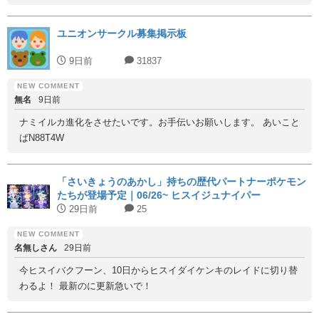
ユニオンサークル募集掲示板
9日前
31837
無名
9日前
ナミイルカ進化をさせたいです。お手伝いお願いします。 あいこと
ばN88T4W
「さいきょうのあかし」持ちの歴代パートナーポケモン
たちが登場予定｜06/26~ ヒスイジュナイパー
29日前
25
名無しさん
29日前
今ヒスイバクフーン、10日からヒスイダイケンキのレイドに切り替
わるよ！ 最新のに更新急いで！