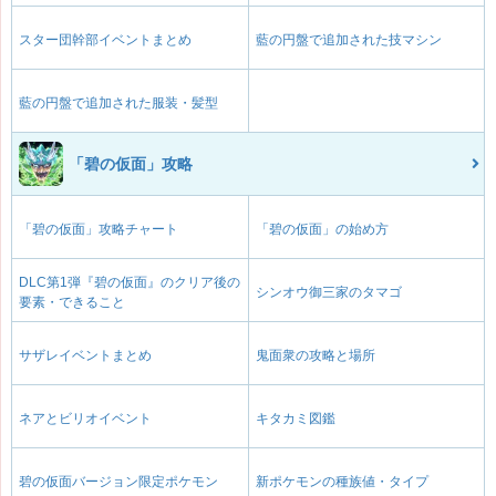
スター団幹部イベントまとめ
藍の円盤で追加された技マシン
藍の円盤で追加された服装・髪型
「碧の仮面」攻略
「碧の仮面」攻略チャート
「碧の仮面」の始め方
DLC第1弾『碧の仮面』のクリア後の
シンオウ御三家のタマゴ
要素・できること
サザレイベントまとめ
鬼面衆の攻略と場所
ネアとビリオイベント
キタカミ図鑑
碧の仮面バージョン限定ポケモン
新ポケモンの種族値・タイプ