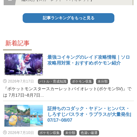
記事ランキングをもっと見る
新着記事
最強コイキングのレイド攻略情報｜ソロ
攻略用対策・おすすめポケモン紹介
2026年7月17日
バトル・育成知識
ポケモン収集
未分類
『ポケットモンスタースカーレットバイオレット(ポケモンSV)』で
は 7月17日~8月7日...
証持ちのコダック・ヤドン・ヒンバス・
しろすじバスラオ・ラプラスが大量発生|
07/17~08/07
2026年7月10日
ポケモン収集
未分類
色違い厳選