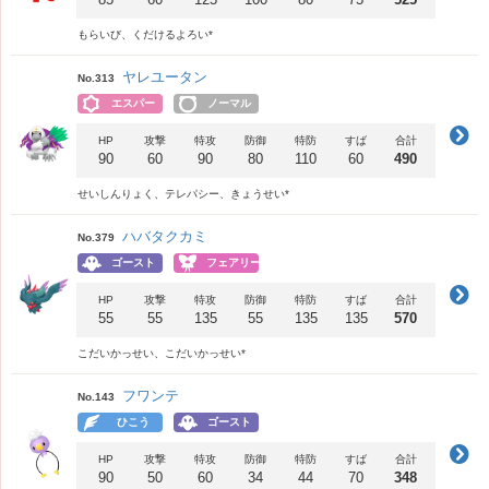
もらいび、くだけるよろい*
ヤレユータン
No.313
エスパー
ノーマル
HP
攻撃
特攻
防御
特防
すば
合計
90
60
90
80
110
60
490
せいしんりょく、テレパシー、きょうせい*
ハバタクカミ
No.379
ゴースト
フェアリー
HP
攻撃
特攻
防御
特防
すば
合計
55
55
135
55
135
135
570
こだいかっせい、こだいかっせい*
フワンテ
No.143
ひこう
ゴースト
HP
攻撃
特攻
防御
特防
すば
合計
90
50
60
34
44
70
348