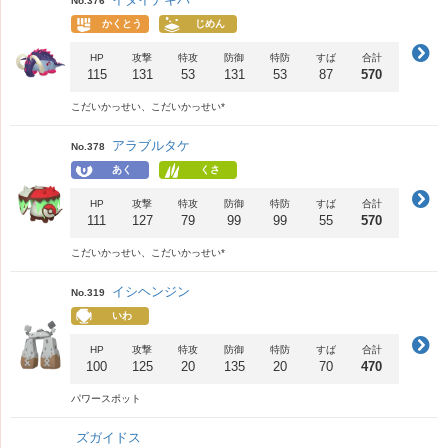
No.376
かくとう
じめん
HP
攻撃
特攻
防御
特防
すば
合計
115
131
53
131
53
87
570
こだいかっせい、こだいかっせい*
アラブルタケ
No.378
あく
くさ
HP
攻撃
特攻
防御
特防
すば
合計
111
127
79
99
99
55
570
こだいかっせい、こだいかっせい*
イシヘンジン
No.319
いわ
HP
攻撃
特攻
防御
特防
すば
合計
100
125
20
135
20
70
470
パワースポット
ズガイドス