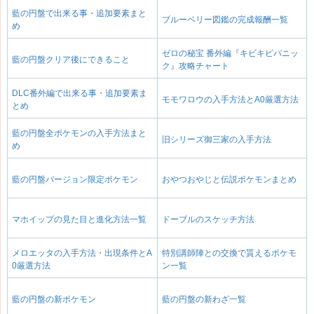
藍の円盤で出来る事・追加要素まと
ブルーベリー図鑑の完成報酬一覧
め
ゼロの秘宝 番外編『キビキビパニッ
藍の円盤クリア後にできること
ク』攻略チャート
DLC番外編で出来る事・追加要素ま
モモワロウの入手方法とA0厳選方法
とめ
藍の円盤全ポケモンの入手方法まと
旧シリーズ御三家の入手方法
め
藍の円盤バージョン限定ポケモン
おやつおやじと伝説ポケモンまとめ
マホイップの見た目と進化方法一覧
ドーブルのスケッチ方法
メロエッタの入手方法・出現条件とA
特別講師陣との交換で貰えるポケモ
0厳選方法
ン一覧
藍の円盤の新ポケモン
藍の円盤の新わざ一覧