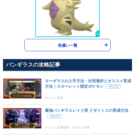
かわらわり
かくとう
75
100
15 (24)
物理
威力
命中
PP
シャドークロー
ゴースト
70
100
15 (24)
物理
威力
命中
PP
色違い一覧
イカサマ
あく
95
100
15 (24)
物理
威力
命中
PP
バンギラスの攻略記事
のしかかり
ノーマル
ヨーギラスの入手方法・出現場所とオススメ育成
85
100
15 (24)
物理
威力
命中
PP
方法｜スカーレット限定ポケモン
ほのおのパンチ
ほのお
ポケモン収集
75
100
15 (24)
物理
威力
命中
PP
最強バンギラスレイド用 ドダイトスの育成方法
かみなりパンチ
でんき
75
100
15 (24)
物理
威力
命中
PP
バトル・育成知識
ポケモン収集