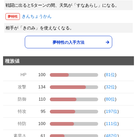
戦闘に出ると5ターンの間、天気が「すなあらし」になる。
きんちょうかん
夢特性
相手が「きのみ」を使えなくなる。
夢特性の入手方法
種族値
HP
100
(
81位
)
攻撃
134
(
32位
)
防御
110
(
80位
)
特攻
95
(
197位
)
特防
100
(
111位
)
素早さ
61
(
487位
)