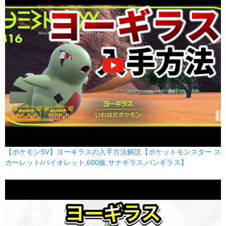
いわなだれ
いわ
75
90
10 (16)
物理
威力
命中
PP
ちょうはつ
あく
--
100
20 (32)
変化
威力
命中
PP
ボディプレス
かくとう
80
100
10 (16)
物理
威力
命中
PP
あくのはどう
あく
80
100
15 (24)
特殊
威力
命中
PP
【ポケモンSV】ヨーギラスの入手方法解説【ポケットモンスター ス
アイアンヘッド
はがね
カーレット/バイオレット,600族,サナギラス,バンギラス】
80
100
15 (24)
物理
威力
命中
PP
りゅうのまい
ドラゴン
--
--
20 (32)
変化
威力
命中
PP