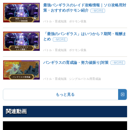
れいとうパンチ
こおり
最強バンギラスのレイド攻略情報｜ソロ攻略用対
75
100
15 (24)
物理
威力
命中
PP
策・おすすめポケモン紹介
ねごと
ノーマル
バトル・育成知識
ポケモン収集
--
--
10 (16)
変化
威力
命中
PP
「最強のバンギラス」はいつから？期間・報酬ま
とめ
ロックブラスト
いわ
25
90
10 (16)
物理
威力
命中
PP
バトル・育成知識
ポケモン収集
ドラゴンクロー
ドラゴン
バンギラスの育成論・努力値振り|対策
80
100
15 (24)
物理
威力
命中
PP
バトル・育成知識
シングルバトル用育成論
でんじは
でんき
--
90
20 (32)
変化
威力
命中
PP
もっと見る
じだんだ
じめん
75
100
10 (16)
物理
威力
命中
PP
関連動画
ねむる
エスパー
--
--
5 (8)
変化
威力
命中
PP