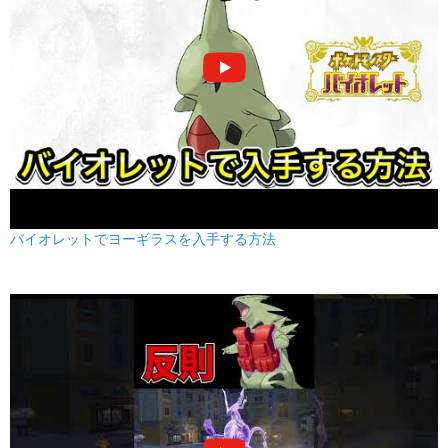
パワージェム
いわ
80
100
20 (32)
特殊
威力
命中
PP
みがわり
ノーマル
--
--
10 (16)
変化
威力
命中
PP
てっぺき
はがね
--
--
15 (24)
変化
威力
命中
PP
かみくだく
あく
80
100
15 (24)
バイオレットでヨーギラスを入手する方法
物理
威力
命中
PP
りゅうのはどう
ドラゴン
85
100
10 (16)
特殊
威力
命中
PP
ステルスロック
いわ
--
--
20 (32)
変化
威力
命中
PP
ヘビーボンバー
はがね
1
100
10 (16)
物理
威力
命中
PP