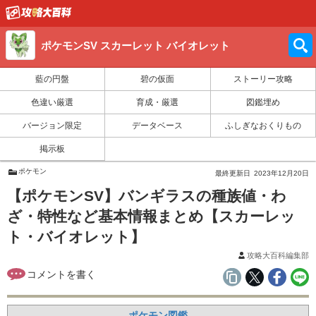
ポケモンSV スカーレット バイオレット
藍の円盤
碧の仮面
ストーリー攻略
色違い厳選
育成・厳選
図鑑埋め
バージョン限定
データベース
ふしぎなおくりもの
掲示板
ポケモン
最終更新日
2023年12月20日
【ポケモンSV】バンギラスの種族値・わ
ざ・特性など基本情報まとめ【スカーレッ
ト・バイオレット】
攻略大百科編集部
ポケモン図鑑