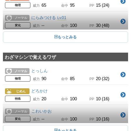
65
95
15 (24)
物理
威力
命中
PP
にらみつける
01
Lv.
ノーマル
--
100
30 (48)
変化
威力
命中
PP
こおりのキバ
01
Lv.
こおり
65
95
15 (24)
物理
威力
命中
PP
わざマシンで覚えるワザ
いわおとし
01
Lv.
いわ
50
90
15 (24)
物理
威力
命中
PP
とっしん
ノーマル
かみなりのキバ
01
90
85
20 (32)
Lv.
でんき
物理
威力
命中
PP
65
95
15 (24)
物理
威力
命中
PP
どろかけ
じめん
あくのはどう
01
20
100
10 (16)
Lv.
あく
特殊
威力
命中
PP
80
100
15 (24)
特殊
威力
命中
PP
こわいかお
ノーマル
しっぺがえし
01
--
100
10 (16)
Lv.
あく
変化
威力
命中
PP
50
100
10 (16)
物理
威力
命中
PP