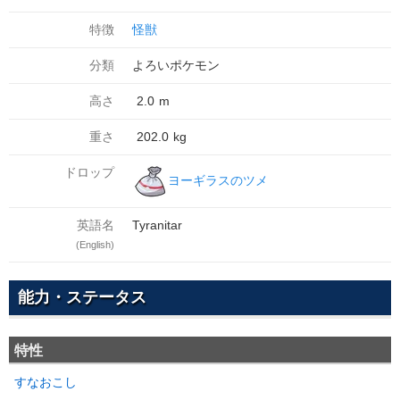
特徴
怪獣
分類
よろいポケモン
高さ
2.0
m
重さ
202.0
kg
ドロップ
ヨーギラスのツメ
英語名
Tyranitar
(English)
能力・ステータス
特性
すなおこし