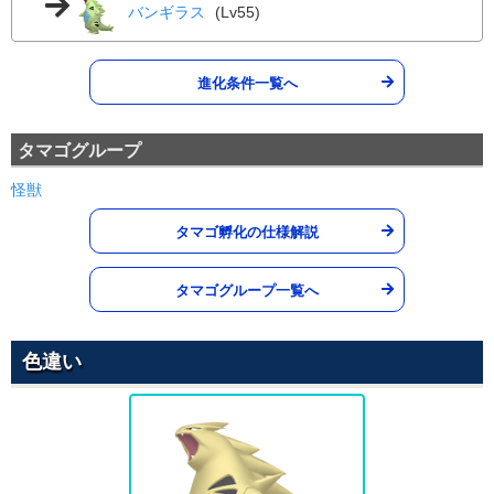
ドラゴンテール
ドラゴン
バンギラス
(Lv55)
ギガインパクト
59
60
90
10 (16)
Lv.
ノーマル
物理
威力
命中
PP
150
90
5 (8)
物理
威力
命中
PP
ゆきなだれ
こおり
進化条件一覧へ
60
100
10 (16)
物理
威力
命中
PP
タマゴグループ
こらえる
ノーマル
--
--
10 (16)
変化
威力
命中
PP
怪獣
にほんばれ
タマゴ孵化の仕様解説
ほのお
--
--
5 (8)
変化
威力
命中
PP
タマゴグループ一覧へ
あまごい
みず
--
--
5 (8)
変化
威力
命中
PP
色違い
すなあらし
いわ
--
--
10 (16)
変化
威力
命中
PP
あなをほる
じめん
80
100
10 (16)
物理
威力
命中
PP