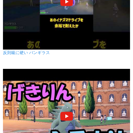
なみのり
みず
90
100
15 (24)
特殊
威力
命中
PP
かえんほうしゃ
ほのお
90
100
15 (24)
特殊
威力
命中
PP
反則級に硬い バンギラス
10まんボルト
でんき
90
100
15 (24)
特殊
威力
命中
PP
てだすけ
ノーマル
--
--
20 (32)
変化
威力
命中
PP
だいちのちから
じめん
90
100
10 (16)
特殊
威力
命中
PP
れいとうビーム
こおり
90
100
10 (16)
特殊
威力
命中
PP