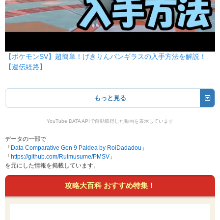
だいもんじ
ほのお
110
85
5 (8)
特殊
威力
命中
PP
ハイドロポンプ
みず
110
80
5 (8)
特殊
威力
命中
PP
【ポケモンSV】超簡単！げきりんバンギラスの入手方法を解説！
【遺伝経路】
ふぶき
こおり
110
70
5 (8)
特殊
威力
命中
PP
もっと見る
じしん
じめん
100
100
10 (16)
物理
威力
命中
PP
YouTube DATA APIで自動取得した動画を表示しています
ストーンエッジ
データの一部で
いわ
「
Data Comparative Gen 9 Paldea by RoiDadadou
」
100
80
5 (8)
物理
威力
命中
PP
「
https://github.com/Ruimusume/PMSV
」
を元にした情報を掲載しています。
ギガインパクト
ノーマル
150
90
5 (8)
攻略大百科 おすすめ特集！
物理
威力
命中
PP
げきりん
ドラゴン
120
100
10 (16)
物理
威力
命中
PP