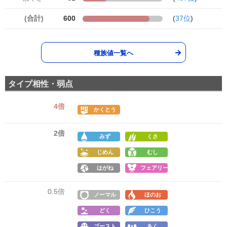
(合計)
600
(
37位
)
種族値一覧へ
タイプ相性・弱点
4倍
かくとう
2倍
みず
くさ
じめん
むし
はがね
フェアリー
0.5倍
ノーマル
ほのお
どく
ひこう
ゴースト
あく