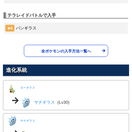
50
100
15 (24)
物理
威力
命中
PP
じならし
じめん
テラレイドバトルで入手
かみくだく
27
60
100
20 (32)
Lv.
あく
物理
威力
命中
PP
80
100
15 (24)
物理
威力
命中
PP
バンギラス
★6
バークアウト
あく
じしん
33
55
95
15 (24)
Lv.
じめん
特殊
威力
命中
PP
100
100
10 (16)
物理
威力
命中
PP
全ポケモンの入手方法一覧へ
こごえるかぜ
こおり
ストーンエッジ
37
55
95
15 (24)
Lv.
いわ
特殊
威力
命中
PP
100
80
5 (8)
物理
威力
命中
PP
進化系統
マッドショット
じめん
あばれる
42
55
95
15 (24)
Lv.
ノーマル
特殊
威力
命中
PP
120
100
10 (16)
物理
威力
命中
PP
ヨーギラス
がんせきふうじ
いわ
すなあらし
47
60
95
15 (24)
Lv.
いわ
物理
威力
命中
PP
サナギラス
(Lv30)
--
--
10 (16)
変化
威力
命中
PP
なげつける
あく
はかいこうせん
52
1
100
10 (16)
Lv.
ノーマル
物理
威力
命中
PP
サナギラス
150
90
5 (8)
特殊
威力
命中
PP