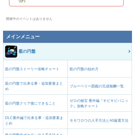
威力
命中
PP
だくりゅう
みず
開催中のイベントはありません
90
85
10 (16)
特殊
威力
命中
PP
ワイドブレイカー
ドラゴン
メインメニュー
60
100
15 (24)
物理
威力
命中
PP
藍の円盤
のろい
ゴースト
--
--
10 (16)
変化
威力
命中
PP
藍の円盤ストーリー攻略チャート
藍の円盤の始め方
ハードプレス
はがね
新登場
藍の円盤
1
100
10 (16)
物理
威力
命中
PP
藍の円盤で出来る事・追加要素まと
ブルーベリー図鑑の完成報酬一覧
め
ゼロの秘宝 番外編『キビキビパニッ
藍の円盤クリア後にできること
ク』攻略チャート
DLC番外編で出来る事・追加要素ま
モモワロウの入手方法とA0厳選方法
とめ