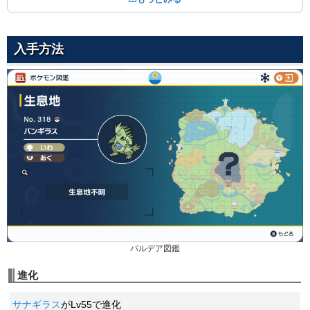
まもる
ノーマル
てっぺき
01
--
--
10 (16)
Lv.
はがね
変化
威力
命中
PP
--
--
15 (24)
変化
威力
命中
PP
入手方法
ほのおのキバ
ほのお
かみつく
09
65
95
15 (24)
Lv.
あく
物理
威力
命中
PP
60
100
25 (40)
物理
威力
命中
PP
かみなりのキバ
でんき
こわいかお
12
65
95
15 (24)
Lv.
ノーマル
物理
威力
命中
PP
--
100
10 (16)
変化
威力
命中
PP
こおりのキバ
こおり
いわなだれ
15
65
95
15 (24)
Lv.
いわ
物理
威力
命中
PP
75
90
10 (16)
物理
威力
命中
PP
けたぐり
かくとう
じだんだ
18
1
100
20 (32)
Lv.
じめん
物理
威力
命中
PP
75
100
10 (16)
物理
威力
命中
PP
からげんき
ノーマル
パルデア図鑑
いやなおと
21
70
100
20 (32)
Lv.
ノーマル
物理
威力
命中
PP
進化
--
85
40 (64)
変化
威力
命中
PP
つばめがえし
ひこう
サナギラス
がLv55で進化
うちおとす
24
60
--
20 (32)
Lv.
いわ
物理
威力
命中
PP