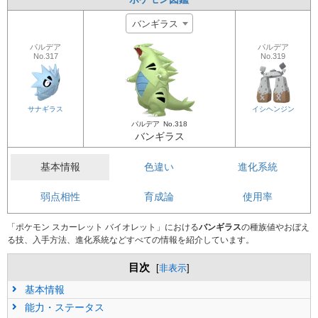
バンギラス
パルデア
パルデア
No.317
No.319
サナギラス
イシヘンジン
パルデア
No.318
バンギラス
基本情報
色違い
進化系統
弱点相性
育成論
使用率
「ポケモン スカーレット バイオレット」における
バンギラス
の種族値やおぼえ
る技、入手方法、進化系統などすべての情報を紹介しています。
目次
[
非表示
]
基本情報
能力・ステータス