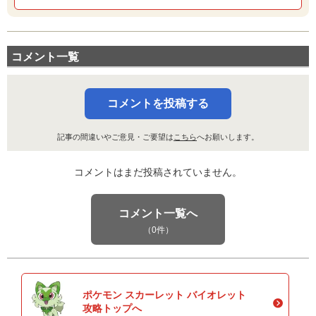
うらみ
ゴースト
--
100
10 (16)
変化
威力
命中
PP
うちおとす
いわ
コメント一覧
50
100
15 (24)
物理
威力
命中
PP
はたきおとす
コメントを投稿する
あく
65
100
20 (32)
物理
威力
命中
PP
記事の間違いやご意見・ご要望は
こちら
へお願いします。
10まんばりき
じめん
95
95
10 (16)
物理
威力
命中
PP
コメントはまだ投稿されていません。
きあいパンチ
かくとう
コメント一覧へ
150
100
20 (32)
物理
威力
命中
PP
（0件）
うっぷんばらし
あく
75
100
5 (8)
物理
威力
命中
PP
ポケモン スカーレット バイオレット
すてみタックル
ノーマル
攻略トップへ
120
100
15 (24)
物理