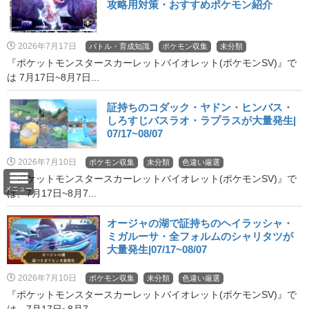
攻略用対策・おすすめポケモン紹介
2026年7月17日
バトル・育成知識
ポケモン収集
未分類
『ポケットモンスタースカーレットバイオレット(ポケモンSV)』で
は 7月17日~8月7日...
証持ちのコダック・ヤドン・ヒンバス・
しろすじバスラオ・ラプラスが大量発生|
07/17~08/07
2026年7月10日
ポケモン収集
未分類
色違い厳選
『ポケットモンスタースカーレットバイオレット(ポケモンSV)』で
メニュー
は、7月17日~8月7...
オージャの湖で証持ちのヘイラッシャ・
ミガルーサ・全フォルムのシャリタツが
大量発生|07/17~08/07
2026年7月10日
ポケモン収集
未分類
色違い厳選
『ポケットモンスタースカーレットバイオレット(ポケモンSV)』で
は、7月17日~8月7...