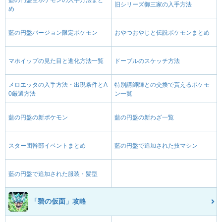
藍の円盤全ポケモンの入手方法まと
旧シリーズ御三家の入手方法
め
藍の円盤バージョン限定ポケモン
おやつおやじと伝説ポケモンまとめ
マホイップの見た目と進化方法一覧
ドーブルのスケッチ方法
メロエッタの入手方法・出現条件とA
特別講師陣との交換で貰えるポケモ
0厳選方法
ン一覧
藍の円盤の新ポケモン
藍の円盤の新わざ一覧
スター団幹部イベントまとめ
藍の円盤で追加された技マシン
藍の円盤で追加された服装・髪型
「碧の仮面」攻略