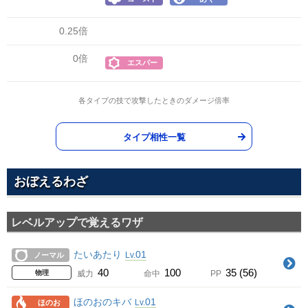
0.25倍
0倍
エスパー
各タイプの技で攻撃したときのダメージ倍率
タイプ相性一覧
おぼえるわざ
レベルアップで覚えるワザ
たいあたり
01
Lv.
ノーマル
40
100
35 (56)
物理
威力
命中
PP
ほのおのキバ
01
Lv.
ほのお