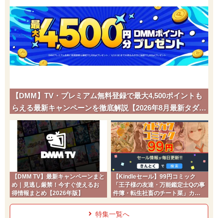
きあいだま
かくとう
120
70
5 (8)
特殊
威力
命中
PP
はかいこうせん
ノーマル
150
90
5 (8)
特殊
威力
命中
PP
かみなり
でんき
【DMM】TV・プレミアム無料登録で最大4,500ポイントも
110
70
10 (16)
特殊
威力
命中
PP
らえる最新キャンペーンを徹底解説【2026年8月最新タダポ
チ】
テラバースト
ノーマル
新登場
80
100
10 (16)
特殊
威力
命中
PP
ほえる
ノーマル
--
--
20 (32)
変化
威力
命中
PP
【DMM TV】最新キャンペーンまと
【Kindleセール】99円コミック
め｜見逃し厳禁！今すぐ使えるお
「王子様の友達・万能鑑定士Qの事
すなじごく
じめん
得情報まとめ【2026年版】
件簿・転生社畜のチート菜」カド
35
85
15 (24)
物理
威力
命中
PP
コミ2026夏
特集一覧へ