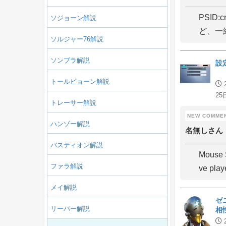
PSID
ソジョーン解説
ど、一
ソルジャー76解説
ソンブラ解説
設
トールビョーン解説
25
トレーサー解説
ハンゾー解説
名無しさん
バスティオン解説
Mouse S
ファラ解説
ve play
メイ解説
ゼ
リーパー解説
相