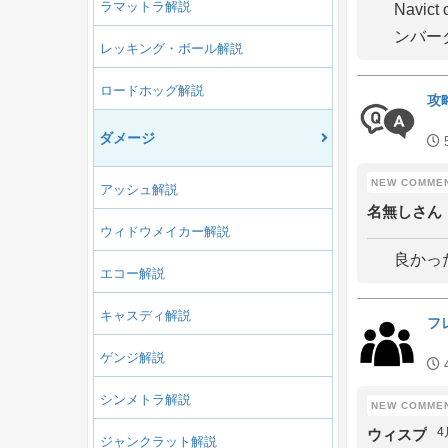
ラマットラ解説
Navi
ンバー
レッキング・ボール解説
ロードホッグ解説
攻
ダメージ
アッシュ解説
名無しさ
ウィドウメイカー解説
良かっ
エコー解説
キャスディ解説
フ
ゲンジ解説
シンメトラ解説
4
ウィスプ
ジャンクラット解説