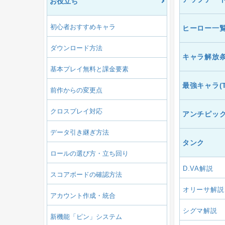
お役立ち
初心者おすすめキャラ
ヒーロー一
ダウンロード方法
キャラ解放
基本プレイ無料と課金要素
最強キャラ(Ti
前作からの変更点
クロスプレイ対応
アンチピッ
データ引き継ぎ方法
タンク
ロールの選び方・立ち回り
D.VA解説
スコアボードの確認方法
オリーサ解説
アカウント作成・統合
シグマ解説
新機能「ピン」システム