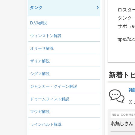
タンク
ロスタ
タンク→P
D.VA解説
サポ→e
ウィンストン解説
ttps://
オリーサ解説
ザリア解説
新着ト
シグマ解説
ジャンカー・クイーン解説
雑
ドゥームフィスト解説
マウガ解説
名無しさん
ラインハルト解説