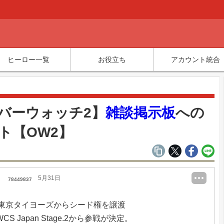
ヒーロー一覧
お役立ち
アカウント統合
覧
バーウォッチ2】
雑談掲示板
への
ト【OW2】
5月31日
78449837
、東京タイヨーズからシード権を譲渡
WCS Japan Stage.2から参戦が決定。