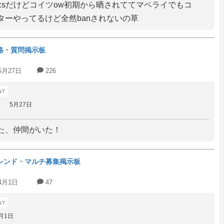
ct csだけどコイツow初期から晒されててマベライでもコ
ターやってるけど全然banされないの草
略・質問掲示板
5月27日
226
5月27日
ん
た、仲間がいた！
レンド・マルチ募集掲示板
4月1日
47
月1日