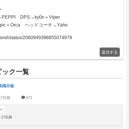
ー
EPPI DPS→ky0n＋Viper
pic＋Orca ヘッドコーチ→Yaho
x.com/i/status/2060949396855074979
返信する
ピック一覧
談掲示板
17日前
571
17日前