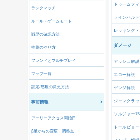
ドゥームフィ
ランクマッチ
ラインハルト
ルール・ゲームモード
レッキング・
戦歴の確認方法
ダメージ
推薦のやり方
フレンドとマルチプレイ
アッシュ解説
マップ一覧
エコー解説
設定/感度の変更方法
ゲンジ解説
ジャンクラッ
事前情報
ソルジャー7
アーリーアクセス開始日
トールビョー
β版からの変更・調整点