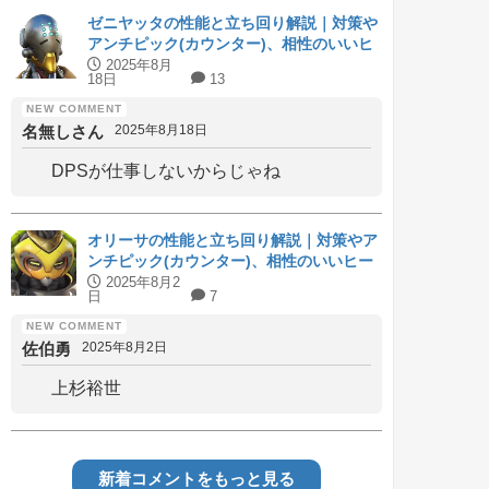
ゼニヤッタの性能と立ち回り解説｜対策や
アンチピック(カウンター)、相性のいいヒ
ーローも紹介
2025年8月
18日
13
名無しさん
2025年8月18日
DPSが仕事しないからじゃね
オリーサの性能と立ち回り解説｜対策やア
ンチピック(カウンター)、相性のいいヒー
ローも紹介
2025年8月2
日
7
佐伯勇
2025年8月2日
上杉裕世
新着コメントをもっと見る