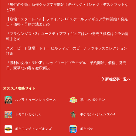
『鬼灯の冷徹』新作グッズ受注開始！缶バッジ・Tシャツ・デスクマットな
ど7種
【崩壊：スターレイル】ファイノン1/8スケールフィギュア予約開始！発売
日・価格・予約方法まとめ
『ブラウンダスト2』ユースティアフィギュアはいつ発売？価格は？予約情
報まとめ
スヌーピーも登場！トミー ヒルフィガーのピーナッツキッズコレクション
詳細
『勝利の女神：NIKKE』レッドフードプラモデル：予約開始、価格、発売
日、豪華な内容を徹底解説
新着記事一覧へ
オススメ攻略サイト
スプラトゥーン レイダース
ぽこ あ ポケモン
トモコレわくわく
ポケモンレジェンズZ-A
ポケモンチャンピオンズ
ポケポケ