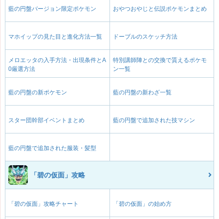
藍の円盤バージョン限定ポケモン
おやつおやじと伝説ポケモンまとめ
マホイップの見た目と進化方法一覧
ドーブルのスケッチ方法
メロエッタの入手方法・出現条件とA
特別講師陣との交換で貰えるポケモ
0厳選方法
ン一覧
藍の円盤の新ポケモン
藍の円盤の新わざ一覧
スター団幹部イベントまとめ
藍の円盤で追加された技マシン
藍の円盤で追加された服装・髪型
「碧の仮面」攻略
「碧の仮面」攻略チャート
「碧の仮面」の始め方