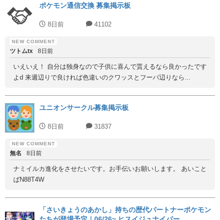
ポケモン通信交換 募集掲示板
8日前
41102
ツトムtx
8日前
いえいえ！ 自分は独身なので子供に喜んで貰えるなら良かったです
よd 来週辺りで良ければ色違いのクワッスとフーパ辺りなら...
ユニオンサークル募集掲示板
8日前
31837
無名
8日前
ナミイルカ進化をさせたいです。お手伝いお願いします。 あいこと
ばN88T4W
「さいきょうのあかし」持ちの歴代パートナーポケモン
たちが登場予定｜06/26~ ヒスイジュナイパー