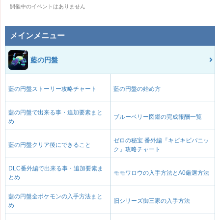
開催中のイベントはありません
メインメニュー
藍の円盤
藍の円盤ストーリー攻略チャート
藍の円盤の始め方
藍の円盤で出来る事・追加要素まと
ブルーベリー図鑑の完成報酬一覧
め
ゼロの秘宝 番外編『キビキビパニッ
藍の円盤クリア後にできること
ク』攻略チャート
DLC番外編で出来る事・追加要素ま
モモワロウの入手方法とA0厳選方法
とめ
藍の円盤全ポケモンの入手方法まと
旧シリーズ御三家の入手方法
め