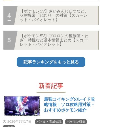
【ポケモンSV】さいみんじゅつなど、
状態異常「ねむり」の対策【スカーレ
ット・バイオレット】
【ポケモンSV】ブロロンの種族値・わ
ざ・特性など基本情報まとめ【スカー
レット・バイオレット】
記事ランキングをもっと見る
新着記事
最強コイキングのレイド攻
略情報｜ソロ攻略用対策・
おすすめポケモン紹介
2026年7月17日
バトル・育成知識
ポケモン収集