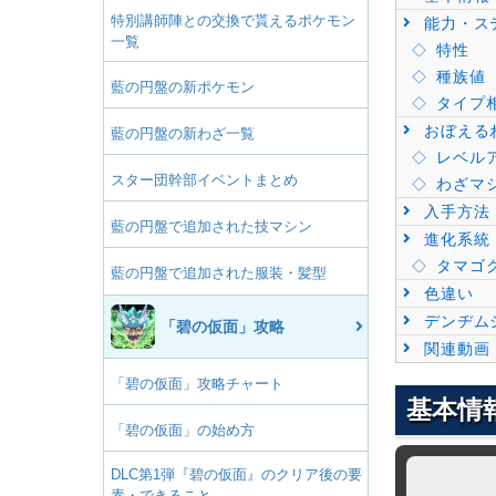
特別講師陣との交換で貰えるポケモン
能力・ス
一覧
特性
種族値
藍の円盤の新ポケモン
タイプ
おぼえる
藍の円盤の新わざ一覧
レベル
スター団幹部イベントまとめ
わざマ
入手方法
藍の円盤で追加された技マシン
進化系統
タマゴ
藍の円盤で追加された服装・髪型
色違い
デンヂム
「碧の仮面」攻略
関連動画
「碧の仮面」攻略チャート
基本情
「碧の仮面」の始め方
DLC第1弾『碧の仮面』のクリア後の要
素・できること