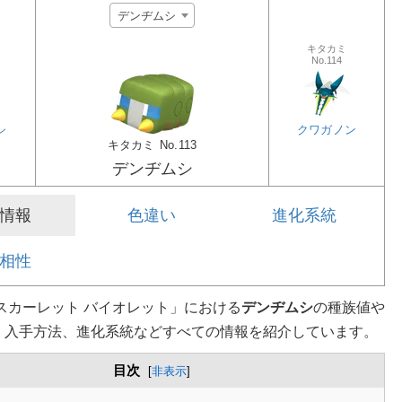
デンヂムシ
キタカミ
No.114
シ
クワガノン
キタカミ
No.113
デンヂムシ
情報
色違い
進化系統
相性
スカーレット バイオレット」における
デンヂムシ
の種族値や
、入手方法、進化系統などすべての情報を紹介しています。
目次
[
非表示
]