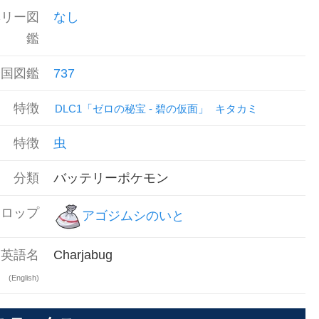
ベリー図
なし
鑑
全国図鑑
737
特徴
DLC1「ゼロの秘宝 - 碧の仮面」
キタカミ
特徴
虫
分類
バッテリーポケモン
ドロップ
アゴジムシのいと
英語名
Charjabug
(English)