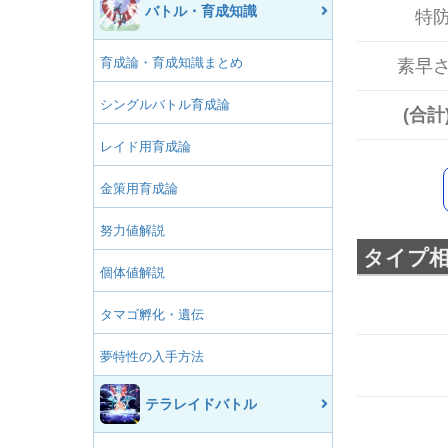
バトル・育成知識
特
育成論・育成知識まとめ
素早
シングルバトル育成論
(合計
レイド用育成論
金策用育成論
努力値解説
タイプ
個体値解説
タマゴ孵化・遺伝
夢特性の入手方法
テラレイドバトル