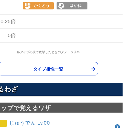
かくとう
はがね
0.25倍
0倍
各タイプの技で攻撃したときのダメージ倍率
タイプ相性一覧
るわざ
アップで覚えるワザ
じゅうでん
00
Lv.
き