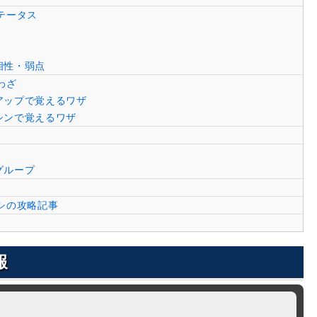
テータス
相性・弱点
わざ
アップで覚えるワザ
シンで覚えるワザ
グループ
シの攻略記事
報