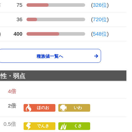
防
75
(
326位
)
さ
36
(
720位
)
)
400
(
548位
)
種族値一覧へ
相性・弱点
4倍
2倍
ほのお
いわ
0.5倍
でんき
くさ