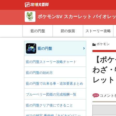
ポケモンSV スカーレット バイオレ
藍の円盤
碧の仮面
ストーリー攻略
ポケモン
藍の円盤
【ポケ
藍の円盤ストーリー攻略チャート
わざ・
藍の円盤の始め方
レット
藍の円盤で出来る事・追加要素まとめ
ブルーベリー図鑑の完成報酬一覧
藍の円盤クリア後にできること
ゼロの秘宝 番外編『キビキビパニッ