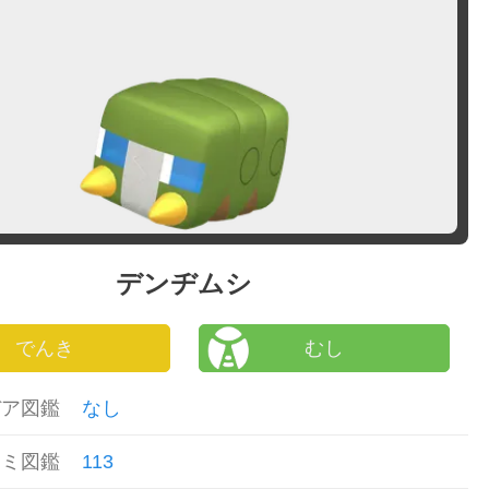
デンヂムシ
でんき
むし
デア図鑑
なし
カミ図鑑
113