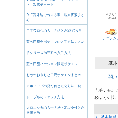
ク』攻略チャート
キタカミ
DLC番外編で出来る事・追加要素まと
No.112
め
モモワロウの入手方法とA0厳選方法
アゴジム
藍の円盤全ポケモンの入手方法まとめ
旧シリーズ御三家の入手方法
基本
藍の円盤バージョン限定ポケモン
おやつおやじと伝説ポケモンまとめ
弱点
マホイップの見た目と進化方法一覧
「ポケモン 
ドーブルのスケッチ方法
おぼえる技
メロエッタの入手方法・出現条件とA0
厳選方法
基本情報