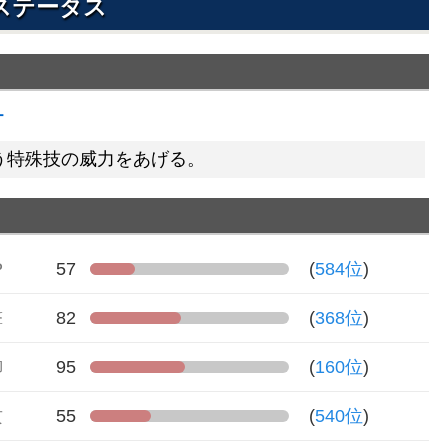
ステータス
ー
う特殊技の威力をあげる。
P
57
(
584位
)
撃
82
(
368位
)
御
95
(
160位
)
攻
55
(
540位
)