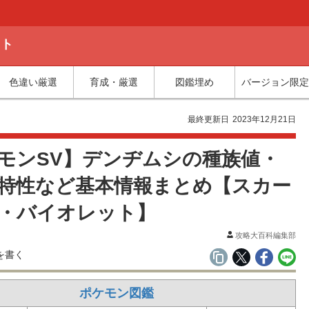
ット
色違い厳選
育成・厳選
図鑑埋め
バージョン限定
最終更新日
2023年12月21日
モンSV】デンヂムシの種族値・
特性など基本情報まとめ【スカー
・バイオレット】
攻略大百科編集部
ポケモン図鑑