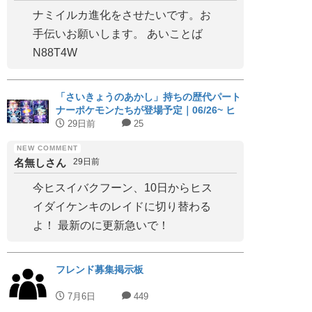
ナミイルカ進化をさせたいです。お
手伝いお願いします。 あいことば
N88T4W
「さいきょうのあかし」持ちの歴代パート
ナーポケモンたちが登場予定｜06/26~ ヒ
スイジュナイパー
29日前
25
名無しさん
29日前
今ヒスイバクフーン、10日からヒス
イダイケンキのレイドに切り替わる
よ！ 最新のに更新急いで！
フレンド募集掲示板
7月6日
449