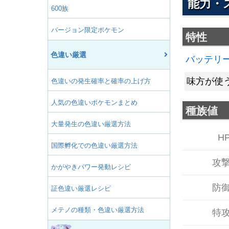
能力・
600族
バージョン限定ポケモン
特性
色違い厳選
バッテリ
味方が使
色違いの発生確率と確率の上げ方
人気の色違いポケモンまとめ
種族値
大量発生の色違い厳選方法
H
国際孵化での色違い厳選方法
攻
かがやきパワー発動レシピ
防
証色違い厳選レシピ
メテノの種類・色違い厳選方法
特