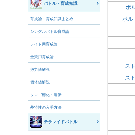
バトル・育成知識
ボ
ボル
育成論・育成知識まとめ
シングルバトル育成論
レイド用育成論
金策用育成論
ス
努力値解説
ス
個体値解説
タマゴ孵化・遺伝
夢特性の入手方法
テラレイドバトル