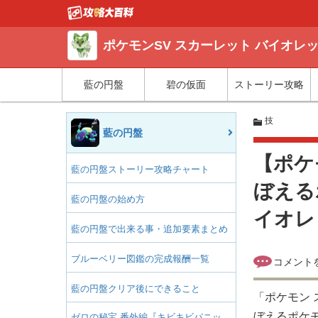
ポケモンSV スカーレット バイオレ
藍の円盤
碧の仮面
ストーリー攻略
技
藍の円盤
【ポケ
藍の円盤ストーリー攻略チャート
ぼえる
藍の円盤の始め方
イオレ
藍の円盤で出来る事・追加要素まとめ
ブルーベリー図鑑の完成報酬一覧
藍の円盤クリア後にできること
「ポケモン 
ぼえるポケ
ゼロの秘宝 番外編『キビキビパニッ