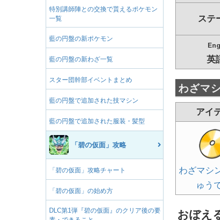
特別講師陣との交換で貰えるポケモン
ステ
一覧
藍の円盤の新ポケモン
Eng
英
藍の円盤の新わざ一覧
スター団幹部イベントまとめ
わざマ
藍の円盤で追加された技マシン
アイ
藍の円盤で追加された服装・髪型
「碧の仮面」攻略
わざマシン
「碧の仮面」攻略チャート
ゅう
「碧の仮面」の始め方
DLC第1弾『碧の仮面』のクリア後の要
おぼえ
素・できること