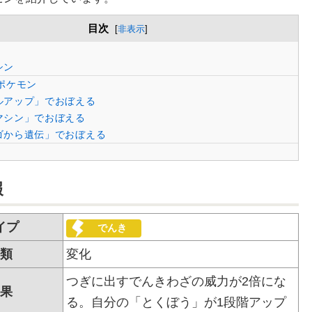
目次
[
非表示
]
シン
ポケモン
ルアップ」でおぼえる
マシン」でおぼえる
ゴから遺伝」でおぼえる
報
イプ
でんき
類
変化
つぎに出すでんきわざの威力が2倍にな
果
る。自分の「とくぼう」が1段階アップ