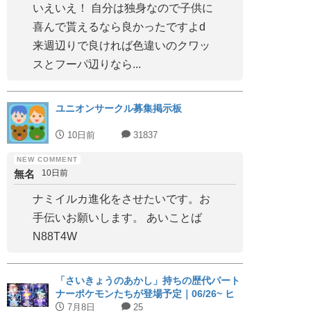
いえいえ！ 自分は独身なので子供に
喜んで貰えるなら良かったですよd
来週辺りで良ければ色違いのクワッ
スとフーパ辺りなら...
ユニオンサークル募集掲示板
10日前
31837
無名
10日前
ナミイルカ進化をさせたいです。お
手伝いお願いします。 あいことば
N88T4W
「さいきょうのあかし」持ちの歴代パート
ナーポケモンたちが登場予定｜06/26~ ヒ
スイジュナイパー
7月8日
25