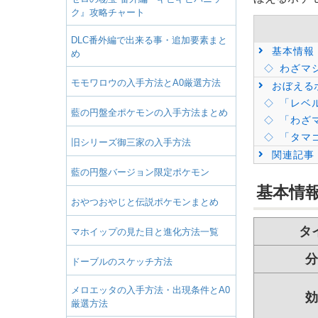
ク』攻略チャート
DLC番外編で出来る事・追加要素まと
基本情報
め
わざマ
モモワロウの入手方法とA0厳選方法
おぼえる
「レベ
藍の円盤全ポケモンの入手方法まとめ
「わざ
「タマ
旧シリーズ御三家の入手方法
関連記事
藍の円盤バージョン限定ポケモン
基本情
おやつおやじと伝説ポケモンまとめ
タ
マホイップの見た目と進化方法一覧
分
ドーブルのスケッチ方法
メロエッタの入手方法・出現条件とA0
効
厳選方法