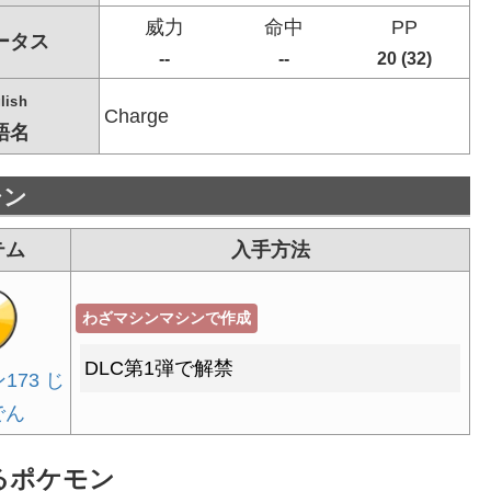
威力
命中
PP
ータス
--
--
20 (32)
lish
Charge
語名
シン
テム
入手方法
わざマシンマシンで作成
DLC第1弾で解禁
173 じ
でん
るポケモン