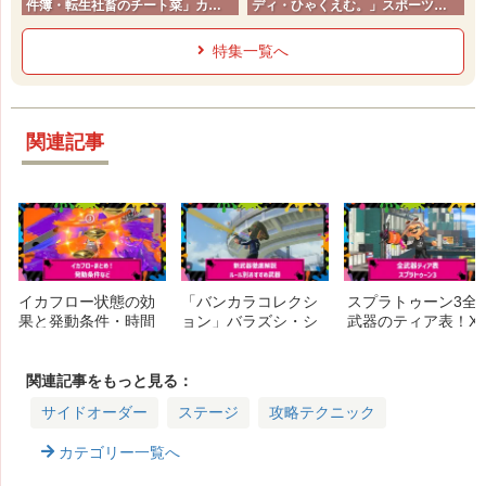
件簿・転生社畜のチート菜」カド
ディ・ひゃくえむ。」スポーツコ
コミ2026夏
ミック
特集一覧へ
関連記事
イカフロー状態の効
「バンカラコレクシ
スプラトゥーン3全
果と発動条件・時間
ョン」バラズシ・シ
武器のティア表！X
を延長するには？ス
チリンを徹底考察！
マッチでバッジを目
タートダッシュ・エ
環境はどう変わる？
指すおすすめ武器
ナジースタンドとの
ルール別最強新武器
関連記事をもっと見る：
比較
など
サイドオーダー
ステージ
攻略テクニック
カテゴリー一覧へ