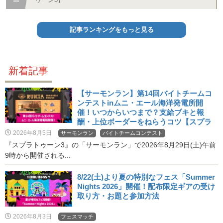
記事ランキングをもっと見る
新着記事
【サーモンラン】第14回バイトチームコ
ンテストinムニ・エール海洋発電所開
催！いつからいつまで？支給ブキと報
酬・上位ボーダーをねらうコツ【スプラ
3・バチコン】
2026年8月5日
サーモンラン
バイトチームコンテスト
『スプラトゥーン3』の「サーモンラン」で2026年8月29日(土)午前
9時から開催される...
8/22(土)より夏の特別なフェス「Summer
Nights 2026」開催！配布限定ギアの受け
取り方・お題と参加方法
2026年8月3日
フェスマッチ