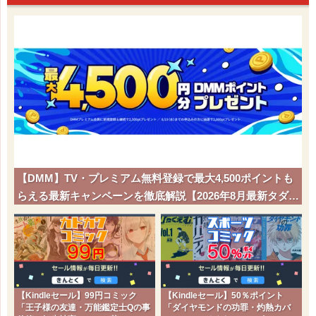
【DMM】TV・プレミアム無料登録で最大4,500ポイントも
らえる最新キャンペーンを徹底解説【2026年8月最新タダポ
チ】
【Kindleセール】99円コミック
【Kindleセール】50％ポイント
「王子様の友達・万能鑑定士Qの事
「ダイヤモンドの功罪・灼熱カバ