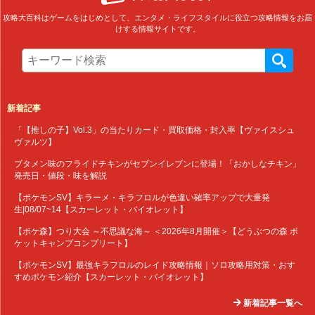
攻略大百科はゲームをはじめとして、エンタメ・ライフスタイルに役立つ攻略情報をお届
けする情報サイトです。
新着記事
「【推しの子】Vol.3」の当たりカード・買取価格・封入率【ヴァイスシュ
ヴァルツ】
ブタメン味のフライドチキンがセブンイレブンに登場！「おかしなチキン」
発売日・値段・味を解説
【ポケモンSV】キラーメ・キラフロルが色違い確率アップで大量発
生|08/07~14【スカーレット・バイオレット】
【ポケ森】つり大会 ～不思議な海～ ＜2026年8月開催＞【どうぶつの森 ポ
ケットキャンプコンプリート】
【ポケモンSV】最強キラフロルのレイド攻略情報｜ソロ攻略用対策・おす
すめポケモン紹介【スカーレット・バイオレット】
新着記事一覧へ