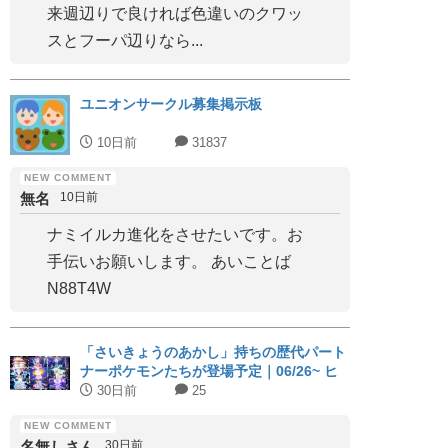
来週辺りで良ければ色違いのクワッ
スとフーパ辺りなら...
ユニオンサークル募集掲示板
10日前
31837
無名
10日前
ナミイルカ進化をさせたいです。お
手伝いお願いします。 あいことば
N88T4W
「さいきょうのあかし」持ちの歴代パート
ナーポケモンたちが登場予定｜06/26~ ヒ
スイジュナイパー
30日前
25
名無しさん
30日前