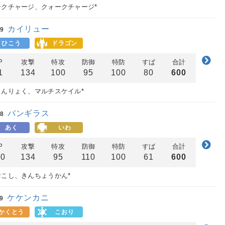
ークチャージ、クォークチャージ*
カイリュー
9
ひこう
ドラゴン
P
攻撃
特攻
防御
特防
すば
合計
1
134
100
95
100
80
600
しんりょく、マルチスケイル*
バンギラス
8
あく
いわ
P
攻撃
特攻
防御
特防
すば
合計
00
134
95
110
100
61
600
おこし、きんちょうかん*
ケケンカニ
9
かくとう
こおり