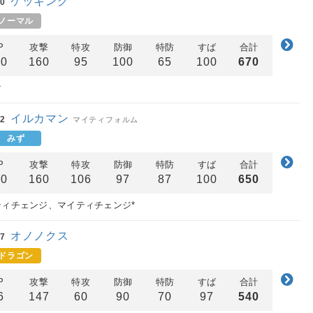
ケッキング
0
ノーマル
P
攻撃
特攻
防御
特防
すば
合計
50
160
95
100
65
100
670
け
イルカマン
2
マイティフォルム
みず
P
攻撃
特攻
防御
特防
すば
合計
00
160
106
97
87
100
650
ティチェンジ、マイティチェンジ*
オノノクス
7
ドラゴン
P
攻撃
特攻
防御
特防
すば
合計
6
147
60
90
70
97
540