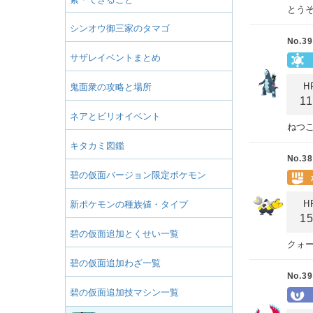
とう
シンオウ御三家のタマゴ
No.39
サザレイベントまとめ
H
鬼面衆の攻略と場所
1
ネアとビリオイベント
ねつ
キタカミ図鑑
No.38
碧の仮面バージョン限定ポケモン
H
新ポケモンの種族値・タイプ
1
碧の仮面追加とくせい一覧
クォ
碧の仮面追加わざ一覧
No.39
碧の仮面追加技マシン一覧