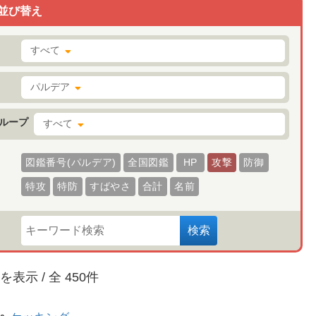
並び替え
すべて
パルデア
ループ
すべて
図鑑番号(パルデア)
全国図鑑
HP
攻撃
防御
特攻
特防
すばやさ
合計
名前
検索
を表示 / 全
450
件