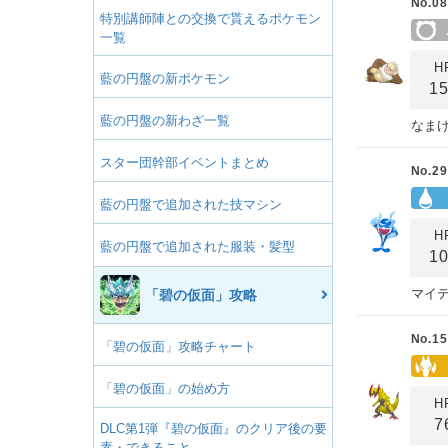
No.08
特別講師陣との交換で貰えるポケモン
一覧
H
藍の円盤の新ポケモン
1
藍の円盤の新わざ一覧
なま
スター団幹部イベントまとめ
No.29
藍の円盤で追加された技マシン
H
藍の円盤で追加された服装・髪型
1
マイ
「碧の仮面」攻略
No.15
「碧の仮面」攻略チャート
「碧の仮面」の始め方
H
7
DLC第1弾『碧の仮面』のクリア後の要
素・できること