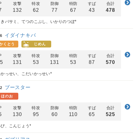
P
攻撃
特攻
防御
特防
すば
合計
7
132
62
77
67
43
478
りきバサミ、てつのこぶし、いかりのつぼ*
イダイナキバ
6
かくとう
じめん
P
攻撃
特攻
防御
特防
すば
合計
15
131
53
131
53
87
570
いかっせい、こだいかっせい*
ブースター
2
ほのお
P
攻撃
特攻
防御
特防
すば
合計
5
130
95
60
110
65
525
いび、こんじょう*