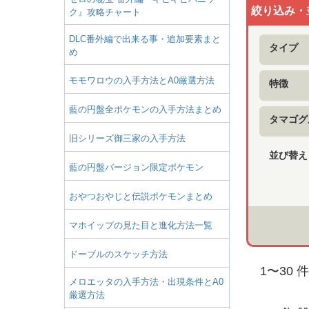
絞り込み・
ク』攻略チャート
DLC番外編で出来る事・追加要素まと
タイプ
め
モモワロウの入手方法とA0厳選方法
特徴
藍の円盤全ポケモンの入手方法まとめ
タマゴグ
旧シリーズ御三家の入手方法
並び替え
藍の円盤バージョン限定ポケモン
おやつおやじと伝説ポケモンまとめ
マホイップの見た目と進化方法一覧
ドーブルのスケッチ方法
1
〜
30
件
メロエッタの入手方法・出現条件とA0
厳選方法