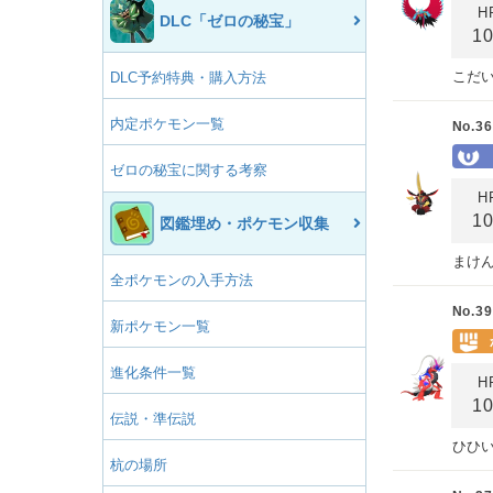
H
DLC「ゼロの秘宝」
1
こだ
DLC予約特典・購入方法
内定ポケモン一覧
No.36
ゼロの秘宝に関する考察
H
1
図鑑埋め・ポケモン収集
まけ
全ポケモンの入手方法
No.39
新ポケモン一覧
進化条件一覧
H
1
伝説・準伝説
ひひ
杭の場所