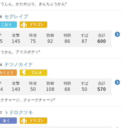
そうしん、かたやぶり、きんちょうかん*
セグレイブ
0
こおり
ドラゴン
P
攻撃
特攻
防御
特防
すば
合計
15
145
75
92
86
87
600
こうかん、アイスボディ*
テツノカイナ
4
かくとう
でんき
P
攻撃
特攻
防御
特防
すば
合計
54
140
50
108
68
50
570
ークチャージ、クォークチャージ*
トドロクツキ
7
あく
ドラゴン