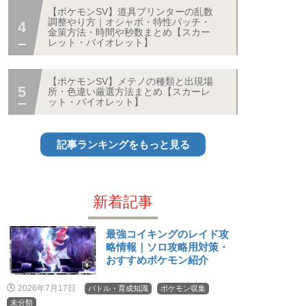
【ポケモンSV】道具プリンターの乱数
調整やり方｜オシャボ・特性パッチ・
金策方法・時間や秒数まとめ【スカー
レット・バイオレット】
【ポケモンSV】メテノの種類と出現場
所・色違い厳選方法まとめ【スカーレ
ット・バイオレット】
記事ランキングをもっと見る
新着記事
最強コイキングのレイド攻
略情報｜ソロ攻略用対策・
おすすめポケモン紹介
2026年7月17日
バトル・育成知識
ポケモン収集
未分類