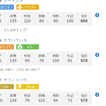
ボーマンダ
8
ひこう
ドラゴン
P
攻撃
特攻
防御
特防
すば
合計
5
135
110
80
80
100
600
く、じしんかじょう*
チヲハウハネ
0
かくとう
むし
P
攻撃
特攻
防御
特防
すば
合計
5
135
85
79
105
81
570
いかっせい、こだいかっせい*
テツノイバラ
7
いわ
でんき
P
攻撃
特攻
防御
特防
すば
合計
00
134
70
110
84
72
570