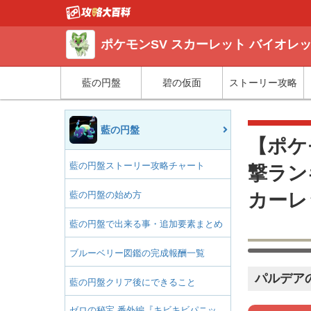
ポケモンSV スカーレット バイオレ
藍の円盤
碧の仮面
ストーリー攻略
藍の円盤
【ポケ
藍の円盤ストーリー攻略チャート
撃ラン
藍の円盤の始め方
カーレ
藍の円盤で出来る事・追加要素まとめ
ブルーベリー図鑑の完成報酬一覧
パルデア
藍の円盤クリア後にできること
ゼロの秘宝 番外編『キビキビパニッ