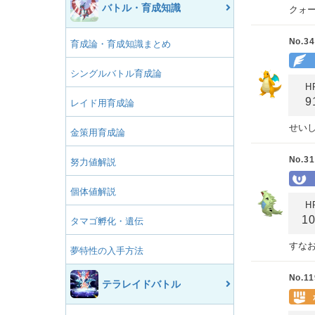
バトル・育成知識
クォ
No.34
育成論・育成知識まとめ
シングルバトル育成論
H
9
レイド用育成論
せい
金策用育成論
No.31
努力値解説
個体値解説
H
1
タマゴ孵化・遺伝
すな
夢特性の入手方法
No.11
テラレイドバトル