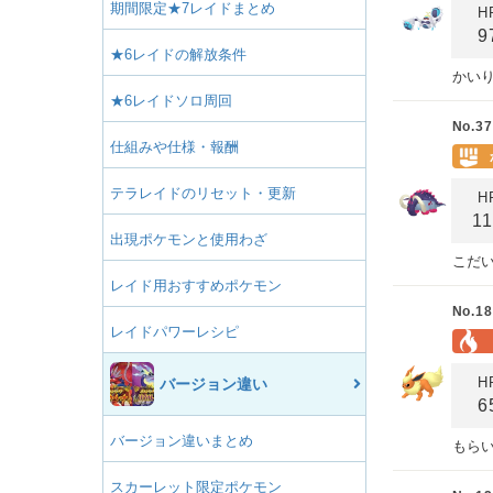
期間限定★7レイドまとめ
H
9
★6レイドの解放条件
かい
★6レイドソロ周回
No.37
仕組みや仕様・報酬
テラレイドのリセット・更新
H
1
出現ポケモンと使用わざ
こだ
レイド用おすすめポケモン
No.18
レイドパワーレシピ
H
バージョン違い
6
バージョン違いまとめ
もら
スカーレット限定ポケモン