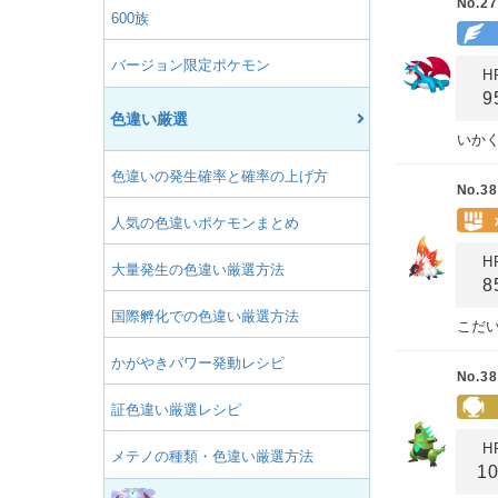
No.27
600族
バージョン限定ポケモン
H
9
色違い厳選
いか
色違いの発生確率と確率の上げ方
No.38
人気の色違いポケモンまとめ
H
大量発生の色違い厳選方法
8
国際孵化での色違い厳選方法
こだ
かがやきパワー発動レシピ
No.38
証色違い厳選レシピ
H
メテノの種類・色違い厳選方法
1