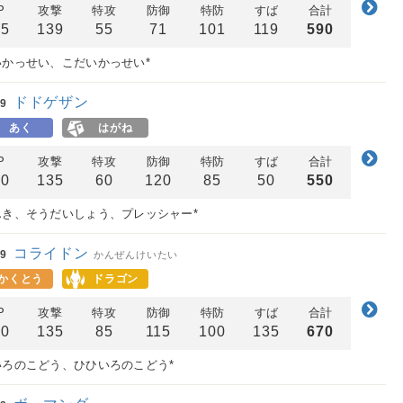
P
攻撃
特攻
防御
特防
すば
合計
05
139
55
71
101
119
590
いかっせい、こだいかっせい*
ドドゲザン
9
あく
はがね
P
攻撃
特攻
防御
特防
すば
合計
00
135
60
120
85
50
550
んき、そうだいしょう、プレッシャー*
コライドン
9
かんぜんけいたい
かくとう
ドラゴン
P
攻撃
特攻
防御
特防
すば
合計
00
135
85
115
100
135
670
いろのこどう、ひひいろのこどう*