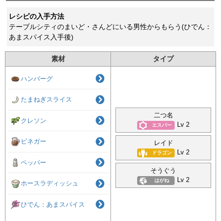
レシピの入手方法
テーブルシティのまいど・さんどにいる男性からもらう(ひでん：
あまスパイス入手後)
素材
タイプ
ハンバーグ
たまねぎスライス
二つ名
クレソン
Lv 2
エスパー
ビネガー
レイド
Lv 2
ドラゴン
ペッパー
そうぐう
Lv 2
はがね
ホースラディッシュ
ひでん：あまスパイス