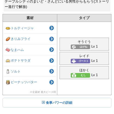
テーブルシティのまいど・さんどにいる男性からもらう(ストーリ
ー進行で解放)
素材
タイプ
トルティージャ
きりみフライ
そうぐう
Lv 1
はがね
なまハム
レイド
ポテトサラダ
Lv 1
ゴースト
ほかく
ソルト
Lv 1
むし
ピーナッツバター
※全素材 最大ピース時
食事パワーの詳細