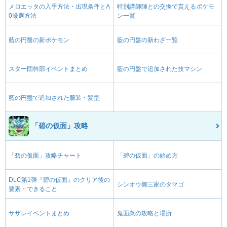
メロエッタの入手方法・出現条件とA
特別講師陣との交換で貰えるポケモ
0厳選方法
ン一覧
藍の円盤の新ポケモン
藍の円盤の新わざ一覧
スター団幹部イベントまとめ
藍の円盤で追加された技マシン
藍の円盤で追加された服装・髪型
「碧の仮面」攻略
「碧の仮面」攻略チャート
「碧の仮面」の始め方
DLC第1弾『碧の仮面』のクリア後の
シンオウ御三家のタマゴ
要素・できること
サザレイベントまとめ
鬼面衆の攻略と場所