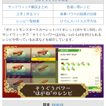
サンドウィッチ解説まとめ
色違い用レシピ
上手く作るコツ
食事パワーの効果の仕様
レシピ一覧検索
ひでんスパイス入手方法
『ポケットモンスタースカーレットバイオレット(ポケモンSV)』の
サンドウィッチで「そうぐうパワーはがね」Lv1~Lv3を付けられる
レシピや売っているお店などを紹介しています。
目次
[
非表示
]