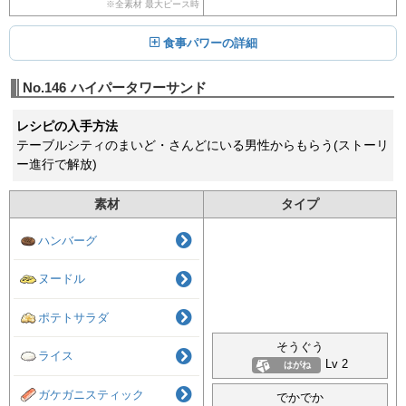
※全素材 最大ピース時
食事パワーの詳細
No.146
ハイパータワーサンド
レシピの入手方法
テーブルシティのまいど・さんどにいる男性からもらう(ストーリ
ー進行で解放)
素材
タイプ
ハンバーグ
ヌードル
ポテトサラダ
そうぐう
ライス
Lv 2
はがね
ガケガニスティック
でかでか