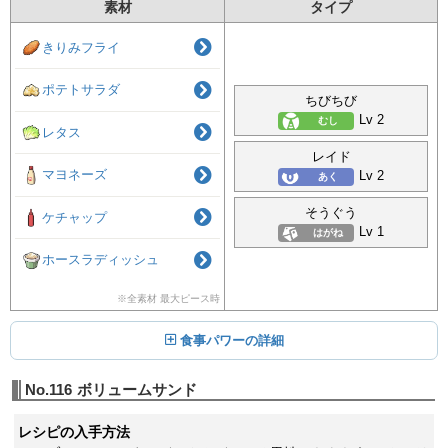
素材
タイプ
きりみフライ
ポテトサラダ
ちびちび
Lv 2
むし
レタス
レイド
マヨネーズ
Lv 2
あく
そうぐう
ケチャップ
Lv 1
はがね
ホースラディッシュ
※全素材 最大ピース時
食事パワーの詳細
No.116
ボリュームサンド
レシピの入手方法