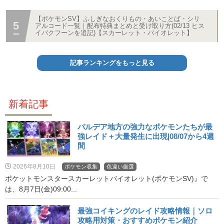
【ポケモンSV】ふしぎなおくりもの・あいことば・シリ
アルコード一覧｜配布特典まとめと受け取り方(02/13 ヒス
イバクフーンを追記)【スカーレット・バイオレット】
記事ランキングをもっと見る
新着記事
パルデア地方の強力なポケモンたちが最
強レイド＋大量発生に出現|08/07から4週
間
2026年8月10日
ポケモン収集
色違い厳選
ポケットモンスタースカーレットバイオレット(ポケモンSV)』で
は、8月7日(金)09:00...
最強コイキングのレイド攻略情報｜ソロ
攻略用対策・おすすめポケモン紹介