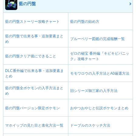
藍の円盤
藍の円盤ストーリー攻略チャート
藍の円盤の始め方
藍の円盤で出来る事・追加要素まと
ブルーベリー図鑑の完成報酬一覧
め
ゼロの秘宝 番外編『キビキビパニッ
藍の円盤クリア後にできること
ク』攻略チャート
DLC番外編で出来る事・追加要素ま
モモワロウの入手方法とA0厳選方法
とめ
藍の円盤全ポケモンの入手方法まと
旧シリーズ御三家の入手方法
め
藍の円盤バージョン限定ポケモン
おやつおやじと伝説ポケモンまとめ
マホイップの見た目と進化方法一覧
ドーブルのスケッチ方法