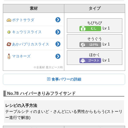
素材
タイプ
ポテトサラダ
ちびちび
Lv 1
むし
キュウリスライス
そうぐう
Lv 1
あかパプリカスライス
はがね
ほかく
マヨネーズ
Lv 1
ゴースト
※全素材 最大ピース時
食事パワーの詳細
No.78
ハイパーきりみフライサンド
レシピの入手方法
テーブルシティのまいど・さんどにいる男性からもらう(ストーリ
ー進行で解放)