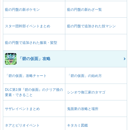
藍の円盤の新ポケモン
藍の円盤の新わざ一覧
スター団幹部イベントまとめ
藍の円盤で追加された技マシン
藍の円盤で追加された服装・髪型
「碧の仮面」攻略
「碧の仮面」攻略チャート
「碧の仮面」の始め方
DLC第1弾『碧の仮面』のクリア後の
シンオウ御三家のタマゴ
要素・できること
サザレイベントまとめ
鬼面衆の攻略と場所
ネアとビリオイベント
キタカミ図鑑