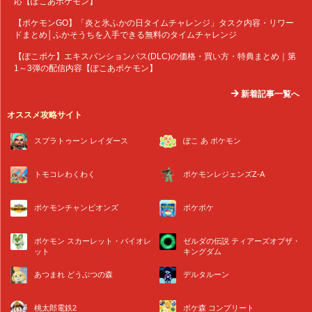
応【ぽこあポケモン】
【ポケモンGO】「炎と氷ふかの日タイムチャレンジ」タスク内容・リワー
ドまとめ│ふかそうちを入手できる無料のタイムチャレンジ
【ぽこポケ】エキスパンションパス(DLC)の価格・買い方・特典まとめ｜第
1～3弾の配信内容【ぽこあポケモン】
新着記事一覧へ
オススメ攻略サイト
スプラトゥーン レイダース
ぽこ あ ポケモン
トモコレわくわく
ポケモンレジェンズZ-A
ポケモンチャンピオンズ
ポケポケ
ポケモン スカーレット・バイオレ
ゼルダの伝説 ティアーズオブザ・
ット
キングダム
あつまれ どうぶつの森
デルタルーン
桃太郎電鉄2
ポケ森 コンプリート