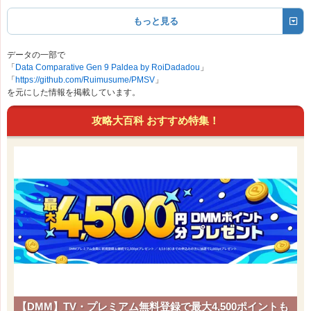
藍の円盤
もっと見る
データの一部で
「
Data Comparative Gen 9 Paldea by RoiDadadou
」
「
https://github.com/Ruimusume/PMSV
」
を元にした情報を掲載しています。
攻略大百科 おすすめ特集！
【DMM】TV・プレミアム無料登録で最大4,500ポイントも