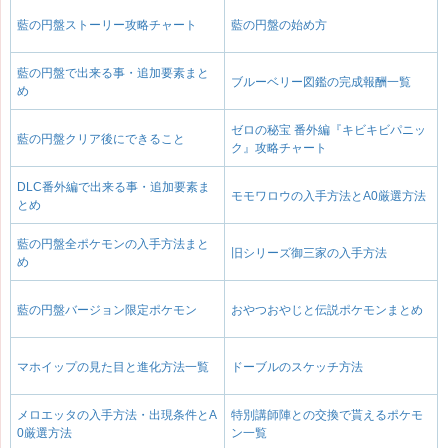
藍の円盤ストーリー攻略チャート
藍の円盤の始め方
藍の円盤で出来る事・追加要素まと
ブルーベリー図鑑の完成報酬一覧
め
ゼロの秘宝 番外編『キビキビパニッ
藍の円盤クリア後にできること
ク』攻略チャート
DLC番外編で出来る事・追加要素ま
モモワロウの入手方法とA0厳選方法
とめ
藍の円盤全ポケモンの入手方法まと
旧シリーズ御三家の入手方法
め
藍の円盤バージョン限定ポケモン
おやつおやじと伝説ポケモンまとめ
マホイップの見た目と進化方法一覧
ドーブルのスケッチ方法
メロエッタの入手方法・出現条件とA
特別講師陣との交換で貰えるポケモ
0厳選方法
ン一覧