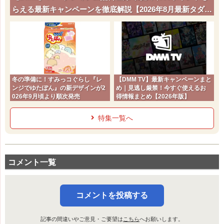
らえる最新キャンペーンを徹底解説【2026年8月最新タダポ
チ】
冬の準備に！すみっコぐらし『レ
【DMM TV】最新キャンペーンまと
ンジでゆたぽん』の新デザインが2
め｜見逃し厳禁！今すぐ使えるお
026年9月頃より順次発売
得情報まとめ【2026年版】
特集一覧へ
コメント一覧
コメントを投稿する
記事の間違いやご意見・ご要望は
こちら
へお願いします。