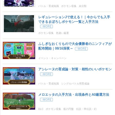
バトル・育成知識
ポケモン収集
未分類
レギュレーションJで使える！｜今からでも入手
できるまぼろしポケモン一覧と入手方法
ポケモン収集
色違い厳選
ふしぎなおくりもので大会優勝者のニンフィアが
配布開始｜08/16深夜～
イベント・キャンペーン
アシレーヌの育成論・対策・相性のいいポケモン
バトル・育成知識
シングルバトル用育成論
メロエッタの入手方法・出現条件とA0厳選方法
DLC
ポケモン収集
藍の円盤
伝説・準伝説・幻