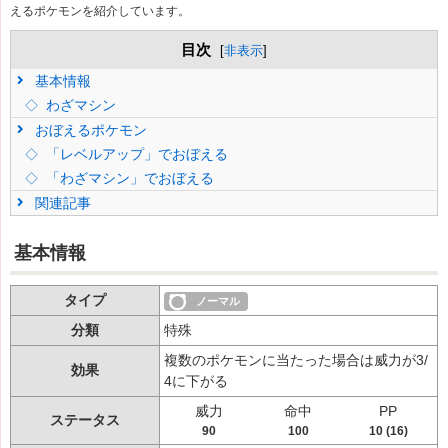
えるポケモンを紹介しています。
目次
[
非表示
]
基本情報
わざマシン
おぼえるポケモン
「レベルアップ」でおぼえる
「わざマシン」でおぼえる
関連記事
基本情報
タイプ
ノーマル
分類
特殊
複数のポケモンに当たった場合は威力が3/
効果
4に下がる
威力
命中
PP
ステータス
90
100
10 (16)