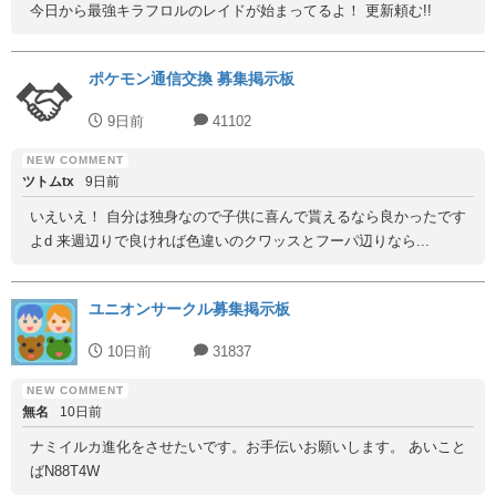
今日から最強キラフロルのレイドが始まってるよ！ 更新頼む!!
ポケモン通信交換 募集掲示板
9日前
41102
ツトムtx
9日前
いえいえ！ 自分は独身なので子供に喜んで貰えるなら良かったです
よd 来週辺りで良ければ色違いのクワッスとフーパ辺りなら...
ユニオンサークル募集掲示板
10日前
31837
無名
10日前
ナミイルカ進化をさせたいです。お手伝いお願いします。 あいこと
ばN88T4W