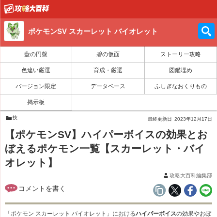
ポケモンSV スカーレット バイオレット
藍の円盤
碧の仮面
ストーリー攻略
色違い厳選
育成・厳選
図鑑埋め
バージョン限定
データベース
ふしぎなおくりもの
掲示板
技
最終更新日
2023年12月17日
【ポケモンSV】ハイパーボイスの効果とお
ぼえるポケモン一覧【スカーレット・バイ
オレット】
攻略大百科編集部
「ポケモン スカーレット バイオレット」における
ハイパーボイス
の効果やおぼ