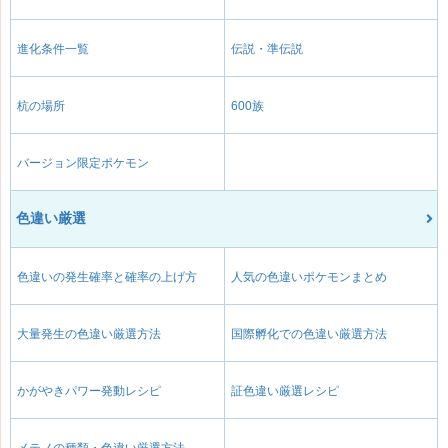
進化条件一覧
伝説・準伝説
杭の場所
600族
バージョン限定ポケモン
色違い厳選
色違いの発生確率と確率の上げ方
人気の色違いポケモンまとめ
大量発生の色違い厳選方法
国際孵化での色違い厳選方法
かがやきパワー発動レシピ
証色違い厳選レシピ