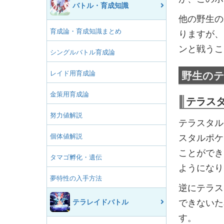
バトル・育成知識
他の野生の
育成論・育成知識まとめ
りますが、
ンと戦うこ
シングルバトル育成論
レイド用育成論
野生の
金策用育成論
テラス
努力値解説
テラスタル
個体値解説
スタルポケ
ことができ
タマゴ孵化・遺伝
ようになり
夢特性の入手方法
逆にテラス
テラレイドバトル
できないた
す。