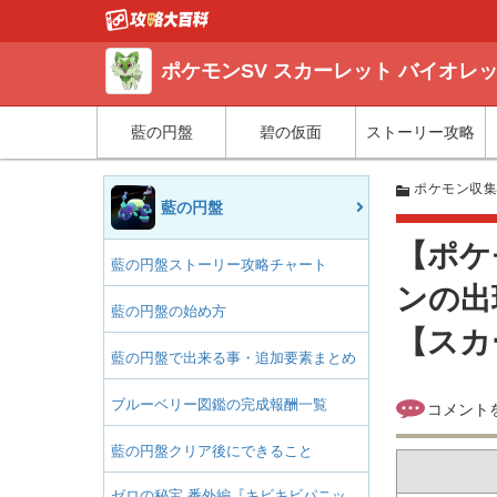
ポケモンSV スカーレット バイオレ
藍の円盤
碧の仮面
ストーリー攻略
ポケモン収
藍の円盤
【ポケ
藍の円盤ストーリー攻略チャート
ンの出
藍の円盤の始め方
【スカ
藍の円盤で出来る事・追加要素まとめ
ブルーベリー図鑑の完成報酬一覧
藍の円盤クリア後にできること
ゼロの秘宝 番外編『キビキビパニッ