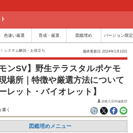
ット
色違い厳選
育成・厳選
図鑑埋め
バージョン限定
集
システム解説・お役立ち
最終更新日
2024年1月10日
モンSV】野生テラスタルポケモ
現場所｜特徴や厳選方法について
ーレット・バイオレット】
攻略大百科編集部
図鑑埋めメニュー