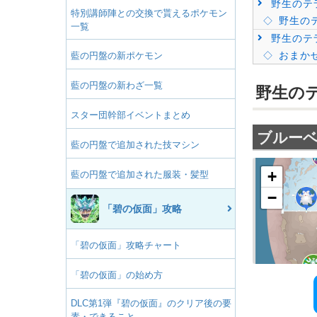
野生のテ
特別講師陣との交換で貰えるポケモン
野生の
一覧
野生のテ
おまか
藍の円盤の新ポケモン
藍の円盤の新わざ一覧
野生の
スター団幹部イベントまとめ
ブルー
藍の円盤で追加された技マシン
藍の円盤で追加された服装・髪型
「碧の仮面」攻略
「碧の仮面」攻略チャート
「碧の仮面」の始め方
DLC第1弾『碧の仮面』のクリア後の要
素・できること