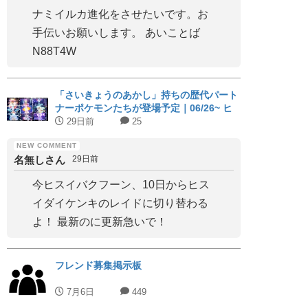
ナミイルカ進化をさせたいです。お
手伝いお願いします。 あいことば
N88T4W
「さいきょうのあかし」持ちの歴代パート
ナーポケモンたちが登場予定｜06/26~ ヒ
スイジュナイパー
29日前
25
名無しさん
29日前
今ヒスイバクフーン、10日からヒス
イダイケンキのレイドに切り替わる
よ！ 最新のに更新急いで！
フレンド募集掲示板
7月6日
449