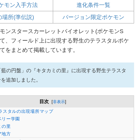
ケモン入手方法
進化条件一覧
の場所(準伝説)
バージョン限定ポケモン
モンスタースカーレットバイオレット(ポケモンS
いて、フィールド上に出現する野生のテラスタルポケ
てをまとめて掲載しています。
編「藍の円盤」の『キタカミの里』に出現する野生テラスタ
ンを追加しました。
目次
[
非表示
]
ラスタルの出現場所マップ
ベリー学園
ミの里
ア地方