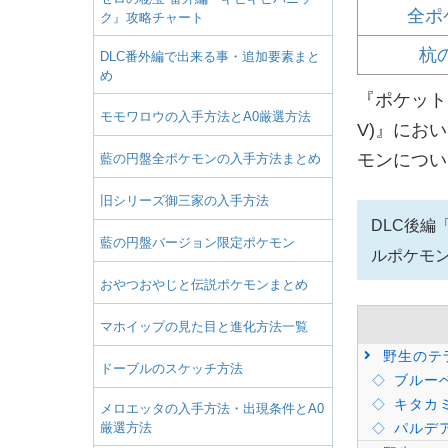
全ポ
ク』攻略チャート
杭
DLC番外編で出来る事・追加要素まと
め
『ポケット
モモワロウの入手方法とA0厳選方法
V)』にお
モンについ
藍の円盤全ポケモンの入手方法まとめ
旧シリーズ御三家の入手方法
DLC後
藍の円盤バージョン限定ポケモン
ルポケモ
おやつおやじと伝説ポケモンまとめ
マホイップの見た目と進化方法一覧
野生のテ
ドーブルのスケッチ方法
ブルー
キタカ
メロエッタの入手方法・出現条件とA0
厳選方法
パルデ