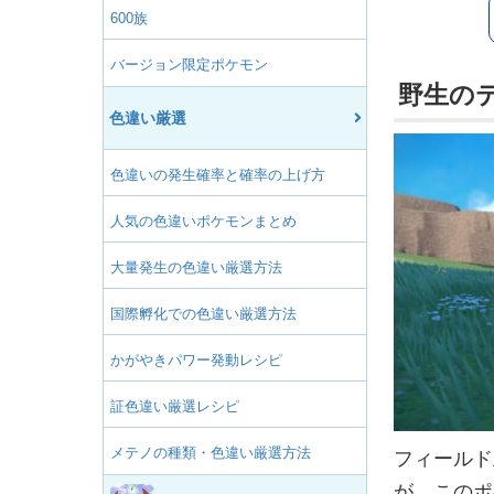
600族
バージョン限定ポケモン
野生の
色違い厳選
色違いの発生確率と確率の上げ方
人気の色違いポケモンまとめ
大量発生の色違い厳選方法
国際孵化での色違い厳選方法
かがやきパワー発動レシピ
証色違い厳選レシピ
メテノの種類・色違い厳選方法
フィールド
が、このポ