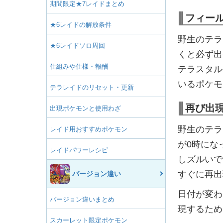
期間限定★7レイドまとめ
フィー
★6レイドの解放条件
野生のテラ
★6レイドソロ周回
くと必ず出
仕組みや仕様・報酬
テラスタル
いるポケモ
テラレイドのリセット・更新
再び出
出現ポケモンと使用わざ
野生のテラス
レイド用おすすめポケモン
が0時にな
レイドパワーレシピ
しズルいで
すぐに再出
バージョン違い
日付が変わ
バージョン違いまとめ
現するため
スカーレット限定ポケモン