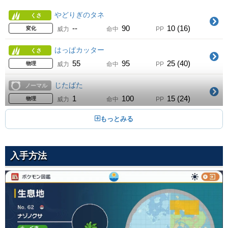
どくどく
24
70
100
20 (32)
Lv.
どく
物理
威力
命中
PP
やどりぎのタネ
くさ
--
90
10 (16)
変化
威力
命中
PP
マジカルリーフ
--
90
10 (16)
くさ
変化
威力
命中
PP
ムーンフォース
28
60
--
20 (32)
Lv.
フェアリー
特殊
威力
命中
PP
はっぱカッター
くさ
95
100
15 (24)
特殊
威力
命中
PP
ベノムショック
55
95
25 (40)
どく
物理
威力
命中
PP
グラスフィールド
32
65
100
10 (16)
Lv.
くさ
特殊
威力
命中
PP
じたばた
ノーマル
--
--
10 (16)
変化
威力
命中
PP
こらえる
1
100
15 (24)
ノーマル
物理
威力
命中
PP
つきのひかり
36
--
--
10 (16)
Lv.
フェアリー
変化
威力
命中
PP
こうごうせい
くさ
--
--
5 (8)
変化
威力
命中
PP
にほんばれ
--
--
5 (8)
ほのお
変化
威力
命中
PP
はなびらのまい
40
--
--
5 (8)
Lv.
くさ
変化
威力
命中
PP
入手方法
ねをはる
くさ
120
100
10 (16)
特殊
威力
命中
PP
タネマシンガン
--
--
20 (32)
くさ
変化
威力
命中
PP
25
100
30 (48)
物理
威力
命中
PP
フラフラダンス
ノーマル
ねごと
--
100
20 (32)
ノーマル
変化
威力
命中
PP
--
--
10 (16)
変化
威力
命中
PP
くすぐる
ノーマル