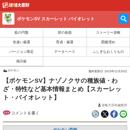
ポケモンSV スカーレット バイオレット
藍の円盤
碧の仮面
ストーリー攻略
色違い厳選
育成・厳選
図鑑埋め
バージョン限定
データベース
ふしぎなおくりもの
掲示板
ポケモン
最終更新日
2023年12月20日
【ポケモンSV】ナゾノクサの種族値・わ
ざ・特性など基本情報まとめ【スカーレッ
ト・バイオレット】
攻略大百科編集部
ポケモン図鑑