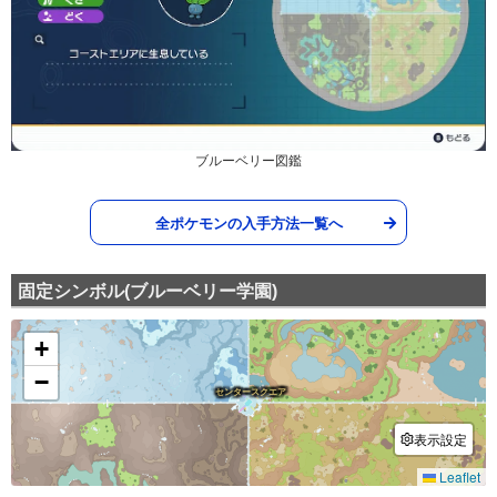
タネばくだん
--
100
20 (32)
くさ
変化
威力
命中
PP
80
100
15 (24)
物理
威力
命中
PP
おさきにどうぞ
ノーマル
くさむすび
--
--
15 (24)
くさ
変化
威力
命中
PP
1
100
20 (32)
特殊
威力
命中
PP
ちからをすいとる
くさ
ブルーベリー図鑑
ねむる
--
100
10 (16)
エスパー
変化
威力
命中
PP
--
--
5 (8)
変化
威力
命中
PP
全ポケモンの入手方法一覧へ
つるぎのまい
ノーマル
--
--
20 (32)
変化
威力
命中
PP
固定シンボル(ブルーベリー学園)
みがわり
ノーマル
--
--
10 (16)
変化
威力
命中
PP
ギガドレイン
くさ
75
100
10 (16)
特殊
威力
命中
PP
エナジーボール
くさ