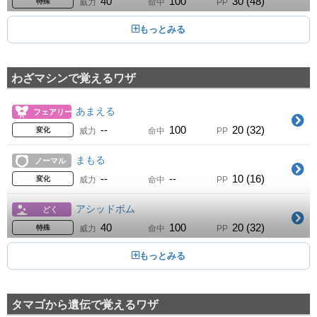
40
100
30 (48)
特殊
威力
命中
PP
あまいかおり
08
Lv.
ノーマル
--
100
20 (32)
変化
威力
命中
PP
わざマシンで覚えるワザ
メガドレイン
12
Lv.
くさ
40
100
15 (24)
特殊
威力
命中
PP
あまえる
フェアリー
どくのこな
14
--
100
20 (32)
Lv.
どく
変化
威力
命中
PP
--
75
35 (56)
変化
威力
命中
PP
まもる
ノーマル
しびれごな
16
--
--
10 (16)
Lv.
くさ
変化
威力
命中
PP
--
75
30 (48)
変化
威力
命中
PP
アシッドボム
どく
ねむりごな
18
40
100
20 (32)
Lv.
くさ
特殊
威力
命中
PP
--
75
15 (24)
変化
威力
命中
PP
くさわけ
くさ
新登場
ギガドレイン
20
50
100
20 (32)
Lv.
くさ
物理
威力
命中
PP
75
100
10 (16)
特殊
威力
命中
PP
タマゴから遺伝で覚えるワザ
からげんき
ノーマル