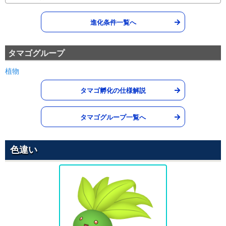
どくどく
どく
進化条件一覧へ
--
90
10 (16)
変化
威力
命中
PP
グラススライダー
くさ
タマゴグループ
60
100
20 (32)
物理
威力
命中
PP
植物
タマゴ孵化の仕様解説
タマゴグループ一覧へ
色違い