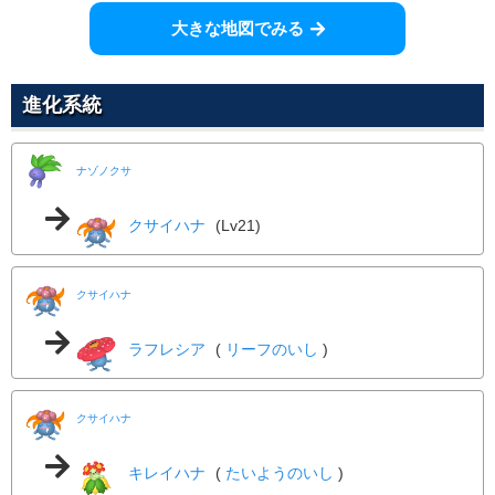
90
100
10 (16)
特殊
威力
命中
PP
大きな地図でみる
てだすけ
ノーマル
--
--
20 (32)
変化
威力
命中
PP
進化系統
グラスフィールド
くさ
--
--
10 (16)
変化
威力
命中
PP
ナゾノクサ
ヘドロばくだん
どく
クサイハナ
(Lv21)
90
100
10 (16)
特殊
威力
命中
PP
リーフストーム
くさ
クサイハナ
130
90
5 (8)
特殊
威力
命中
PP
ラフレシア
(
リーフのいし
)
ソーラービーム
くさ
120
100
10 (16)
特殊
威力
命中
PP
クサイハナ
テラバースト
ノーマル
新登場
80
100
10 (16)
キレイハナ
(
たいようのいし
)
特殊
威力
命中
PP