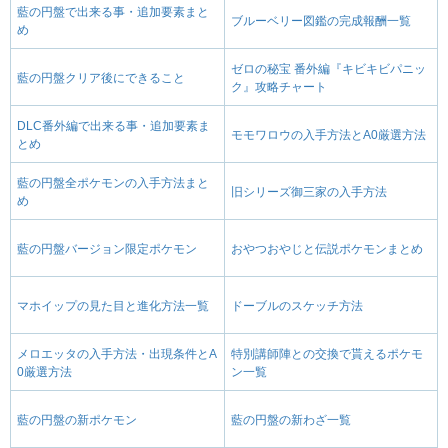
藍の円盤で出来る事・追加要素まと
ブルーベリー図鑑の完成報酬一覧
め
ゼロの秘宝 番外編『キビキビパニッ
藍の円盤クリア後にできること
ク』攻略チャート
DLC番外編で出来る事・追加要素ま
モモワロウの入手方法とA0厳選方法
とめ
藍の円盤全ポケモンの入手方法まと
旧シリーズ御三家の入手方法
め
藍の円盤バージョン限定ポケモン
おやつおやじと伝説ポケモンまとめ
マホイップの見た目と進化方法一覧
ドーブルのスケッチ方法
メロエッタの入手方法・出現条件とA
特別講師陣との交換で貰えるポケモ
0厳選方法
ン一覧
藍の円盤の新ポケモン
藍の円盤の新わざ一覧