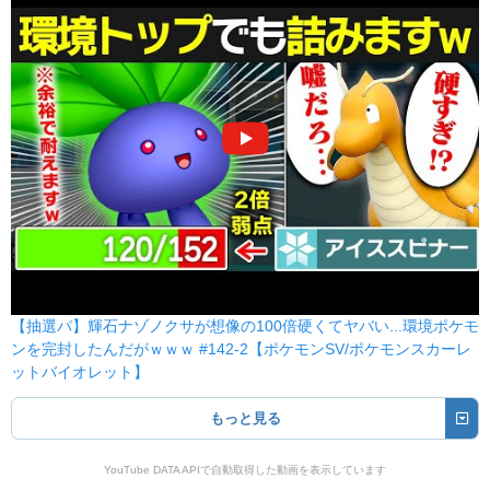
【抽選パ】輝石ナゾノクサが想像の100倍硬くてヤバい...環境ポケモ
ンを完封したんだがｗｗｗ #142-2【ポケモンSV/ポケモンスカーレ
ットバイオレット】
もっと見る
YouTube DATA APIで自動取得した動画を表示しています