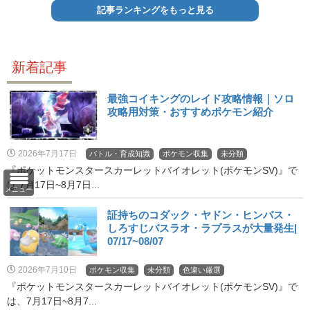
記事ランキングをもっと見る
新着記事
最強コイキングのレイド攻略情報｜ソロ
攻略用対策・おすすめポケモン紹介
2026年7月17日
バトル・育成知識
ポケモン収集
未分類
『ポケットモンスタースカーレットバイオレット(ポケモンSV)』で
は 7月17日~8月7日...
メニュー
証持ちのコダック・ヤドン・ヒンバス・
しろすじバスラオ・ラプラスが大量発生|
07/17~08/07
2026年7月10日
ポケモン収集
未分類
色違い厳選
『ポケットモンスタースカーレットバイオレット(ポケモンSV)』で
は、7月17日~8月7...