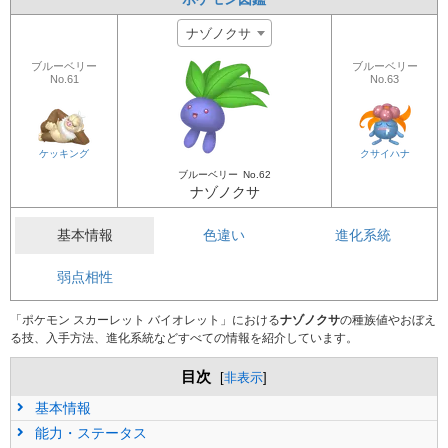
ナゾノクサ
ブルーベリー
ブルーベリー
No.61
No.63
ケッキング
クサイハナ
ブルーベリー
No.62
ナゾノクサ
基本情報
色違い
進化系統
弱点相性
「ポケモン スカーレット バイオレット」における
ナゾノクサ
の種族値やおぼえ
る技、入手方法、進化系統などすべての情報を紹介しています。
目次
[
非表示
]
基本情報
能力・ステータス