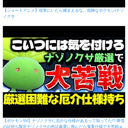
【ショートアニメ】現実にいたら捕まえるな。危険なポケモン/ナゾ
ノクサ
【ポケモンSV】ナゾノクサに厄介な仕様があるって知ってた!? 降雪
の証持ち限定ナゾノクサの色証厳選に挑んだら鬼畜仕様で大苦戦ｗ