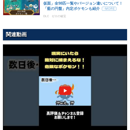
仮面」全98匹一覧やバージョン違いについて！
「藍の円盤」内定ポケモンも紹介
DLC
ゼロの秘宝
関連動画