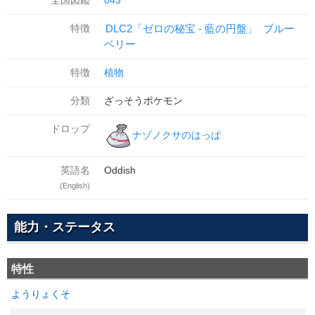
全国図鑑
043
特徴
DLC2「ゼロの秘宝 - 藍の円盤」
ブルー
ベリー
特徴
植物
分類
ざっそうポケモン
ドロップ
ナゾノクサのはっぱ
英語名
Oddish
(English)
能力・ステータス
特性
ようりょくそ