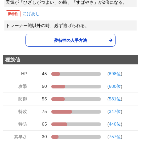
天気が「ひざしがつよい」の時、「すばやさ」が2倍になる。
にげあし
夢特性
トレーナー戦以外の時、必ず逃げられる。
夢特性の入手方法
種族値
HP
45
(
698位
)
攻撃
50
(
680位
)
防御
55
(
581位
)
特攻
75
(
347位
)
特防
65
(
440位
)
素早さ
30
(
757位
)