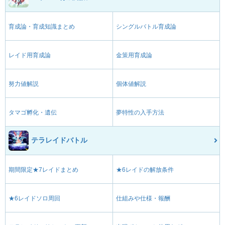
育成論・育成知識まとめ
シングルバトル育成論
レイド用育成論
金策用育成論
努力値解説
個体値解説
タマゴ孵化・遺伝
夢特性の入手方法
テラレイドバトル
期間限定★7レイドまとめ
★6レイドの解放条件
★6レイドソロ周回
仕組みや仕様・報酬