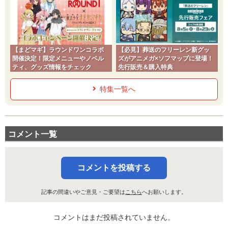
【まどマギ】ラウンドワンコラボ
【必見】葬送のフリーレン新グッ
開催決定！限定メニューやノベル
ズがアニメガ×ソフマップに登場！
ティ、グッズ情報をチェック
先行販売＆購入特典
特集一覧へ
コメント一覧
コメントを投稿する
記事の間違いやご意見・ご要望は
こちら
へお願いします。
コメントはまだ投稿されていません。