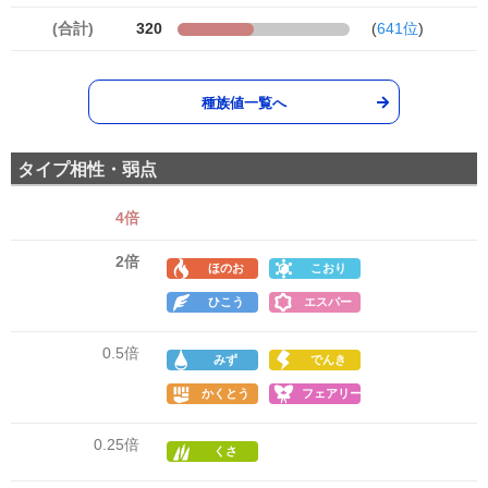
(合計)
320
(
641位
)
種族値一覧へ
タイプ相性・弱点
4倍
2倍
ほのお
こおり
ひこう
エスパー
0.5倍
みず
でんき
かくとう
フェアリー
0.25倍
くさ