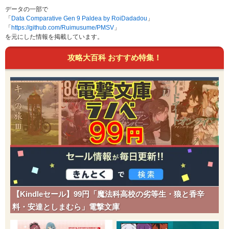
データの一部で
「
Data Comparative Gen 9 Paldea by RoiDadadou
」
「
https://github.com/Ruimusume/PMSV
」
を元にした情報を掲載しています。
攻略大百科 おすすめ特集！
【Kindleセール】99円「魔法科高校の劣等生・狼と香辛
料・安達としまむら」電撃文庫