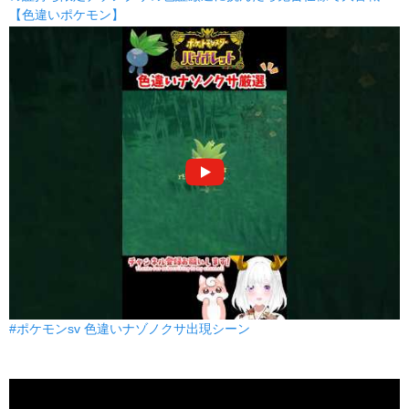
【色違いポケモン】
#ポケモンsv 色違いナゾノクサ出現シーン