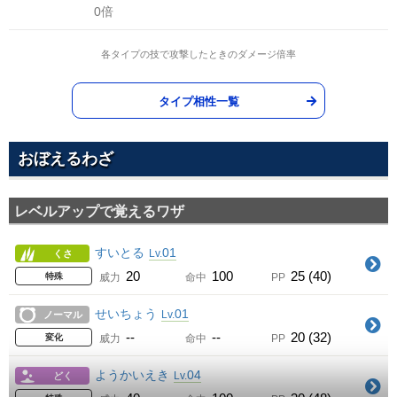
0倍
各タイプの技で攻撃したときのダメージ倍率
タイプ相性一覧
おぼえるわざ
レベルアップで覚えるワザ
すいとる
01
Lv.
くさ
20
100
25 (40)
特殊
威力
命中
PP
せいちょう
01
Lv.
ノーマル
--
--
20 (32)
変化
威力
命中
PP
ようかいえき
04
Lv.
どく