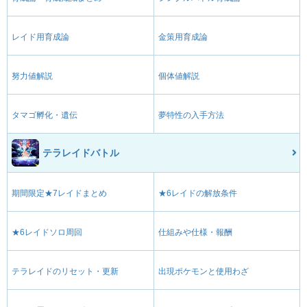
レイド用育成論
金策用育成論
努力値解説
個体値解説
タマゴ孵化・遺伝
夢特性の入手方法
テラレイドバトル
期間限定★7レイドまとめ
★6レイドの解放条件
★6レイドソロ周回
仕組みや仕様・報酬
テラレイドのリセット・更新
出現ポケモンと使用わざ