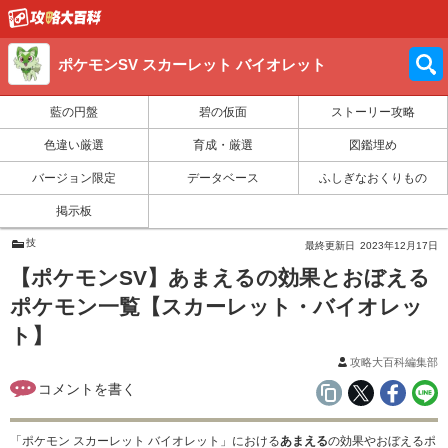
ポケモンSV スカーレット バイオレット
藍の円盤
碧の仮面
ストーリー攻略
色違い厳選
育成・厳選
図鑑埋め
バージョン限定
データベース
ふしぎなおくりもの
掲示板
技
最終更新日
2023年12月17日
【ポケモンSV】あまえるの効果とおぼえる
ポケモン一覧【スカーレット・バイオレッ
ト】
攻略大百科編集部
「ポケモン スカーレット バイオレット」における
あまえる
の効果やおぼえるポ