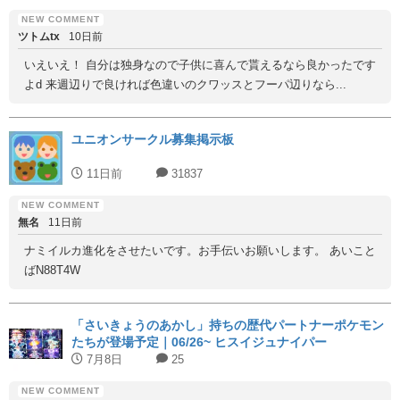
ツトムtx
10日前
いえいえ！ 自分は独身なので子供に喜んで貰えるなら良かったです
よd 来週辺りで良ければ色違いのクワッスとフーパ辺りなら...
ユニオンサークル募集掲示板
11日前
31837
無名
11日前
ナミイルカ進化をさせたいです。お手伝いお願いします。 あいこと
ばN88T4W
「さいきょうのあかし」持ちの歴代パートナーポケモン
たちが登場予定｜06/26~ ヒスイジュナイパー
7月8日
25