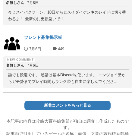
名無しさん
7月8日
今ヒスイバクフーン、10日からヒスイダイケンキのレイドに切り替
わるよ！ 最新のに更新急いで！
フレンド募集掲示板
7月6日
449
名無しさん
7月6日
誰でも歓迎です。 通話は基本Discordを使います。 エンジョイ勢か
らガチ勢までプレイ時間もランク帯も自由に楽しんでくださ...
新着コメントをもっと見る
本記事の内容は攻略大百科編集部が独自に調査し作成したもので
す。
記事内で引用しているゲームの名称、画像、文章の著作権や商標