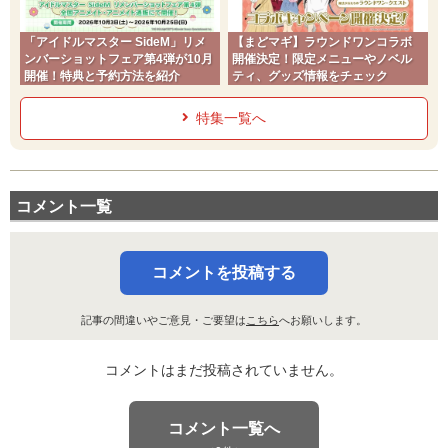
「アイドルマスター SideM」リメ
【まどマギ】ラウンドワンコラボ
ンバーショットフェア第4弾が10月
開催決定！限定メニューやノベル
開催！特典と予約方法を紹介
ティ、グッズ情報をチェック
特集一覧へ
コメント一覧
コメントを投稿する
記事の間違いやご意見・ご要望は
こちら
へお願いします。
コメントはまだ投稿されていません。
コメント一覧へ