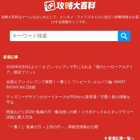
攻略大百科はゲームをはじめとして、エンタメ・ライフスタイルに役立つ攻略情報をお届
けする情報サイトです。
新着記事
2026年8月8日より！セブン‐イレブンで手に入れる「僕のヒーローアカデミ
ア」限定プリント
全国セブン‐イレブンで展開！一番くじ ワンピース -エルバフ編- GIANT
BASH!! Vol.2詳細
ディズニーデザインのカードケースがPGAから新登場！可愛く個人情報を
守る
阿波おどり2026×鬼滅の刃・魔法使いの夜！コラボグッズ＆スタンプラリー
詳細と購入方法
「一番くじ 鬼滅の刃 ～上弦の弐～」再販売情報が公開
新着記事一覧へ