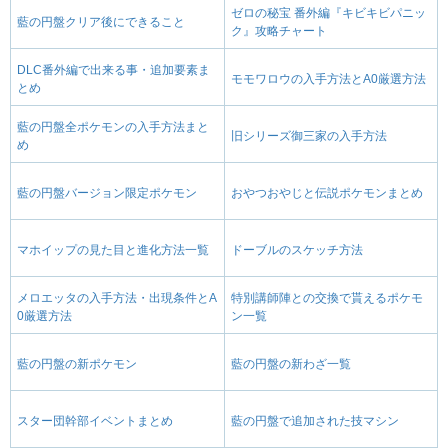
ゼロの秘宝 番外編『キビキビパニッ
藍の円盤クリア後にできること
ク』攻略チャート
DLC番外編で出来る事・追加要素ま
モモワロウの入手方法とA0厳選方法
とめ
藍の円盤全ポケモンの入手方法まと
旧シリーズ御三家の入手方法
め
藍の円盤バージョン限定ポケモン
おやつおやじと伝説ポケモンまとめ
マホイップの見た目と進化方法一覧
ドーブルのスケッチ方法
メロエッタの入手方法・出現条件とA
特別講師陣との交換で貰えるポケモ
0厳選方法
ン一覧
藍の円盤の新ポケモン
藍の円盤の新わざ一覧
スター団幹部イベントまとめ
藍の円盤で追加された技マシン