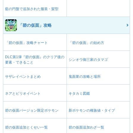
藍の円盤で追加された服装・髪型
「碧の仮面」攻略
「碧の仮面」攻略チャート
「碧の仮面」の始め方
DLC第1弾『碧の仮面』のクリア後の
シンオウ御三家のタマゴ
要素・できること
サザレイベントまとめ
鬼面衆の攻略と場所
ネアとビリオイベント
キタカミ図鑑
碧の仮面バージョン限定ポケモン
新ポケモンの種族値・タイプ
碧の仮面追加とくせい一覧
碧の仮面追加わざ一覧