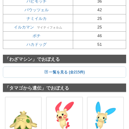
パピモッチ
36
バウッツェル
42
ナミイルカ
25
イルカマン
25
マイティフォルム
ボチ
46
ハカドッグ
51
「わざマシン」でおぼえる
一覧を見る (全215件)
「タマゴから遺伝」でおぼえる