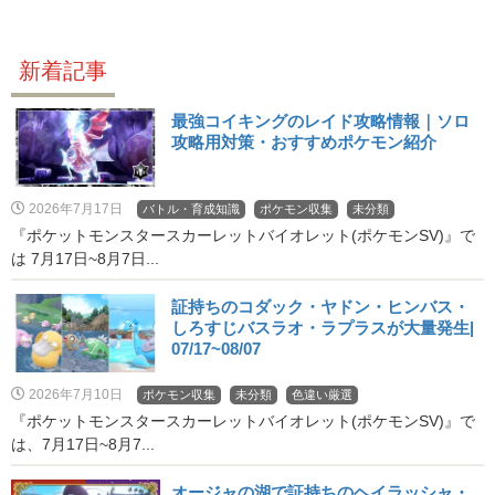
新着記事
最強コイキングのレイド攻略情報｜ソロ
攻略用対策・おすすめポケモン紹介
2026年7月17日
バトル・育成知識
ポケモン収集
未分類
『ポケットモンスタースカーレットバイオレット(ポケモンSV)』で
は 7月17日~8月7日...
証持ちのコダック・ヤドン・ヒンバス・
しろすじバスラオ・ラプラスが大量発生|
07/17~08/07
2026年7月10日
ポケモン収集
未分類
色違い厳選
『ポケットモンスタースカーレットバイオレット(ポケモンSV)』で
は、7月17日~8月7...
オージャの湖で証持ちのヘイラッシャ・