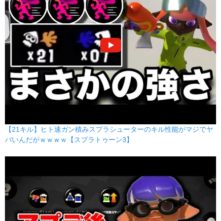
【21キル】ヒト速ガン積みスプラシューターのキル性能がマジでヤ
バいんだがｗｗｗｗ【スプラトゥーン3】