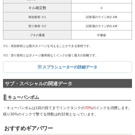
キル確定数
3
有効射程 ※1
試射場のライン約2.3本
塗り射程 ※2
試射場のライン約3.4本
ブキの重量
中量級
※1：有効射程とは最大ダメージを与えることができる射程です。
※2：塗り射程とはダメージ量関係なくインクが届く最大の距離です。
スプラシューターの詳細データ
サブ・スペシャルの関連データ
キューバンボム
・キューバンボムは1回の投てきでインクタンクの
70%
のインクを消費します。
残り30%のインクで撃てる球数は約32発となっています。
おすすめギアパワー