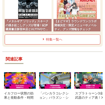
『メタルギア ソリッド』スネーク
【まどマギ】ラウンドワンコラボ
の描き起こしグッズが登場！紀伊
開催決定！限定メニューやノベル
國屋書店新宿本店とULTTiVOで販
ティ、グッズ情報をチェック
売開始
特集一覧へ
関連記事
イカフロー状態の効
「バンカラコレクシ
スプラトゥーン3全
果と発動条件・時間
ョン」バラズシ・シ
武器のティア表！X
を延長するには？ス
チリンを徹底考察！
マッチでバッジを目