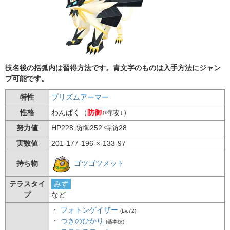
技名後の括弧内は習得方法です。青文字のものは入手方法にジャン
プ可能です。
特性
プリズムアーマー
性格
わんぱく（
防御↑
特攻↓）
努力値
HP228 防御252 特防28
実数値
201-177-196-×-133-97
ゴツゴツメット
持ち物
テラスタイ
みず
プ
など
・
フォトンゲイザー
(Lv.72)
・
つきのひかり
(基本技)