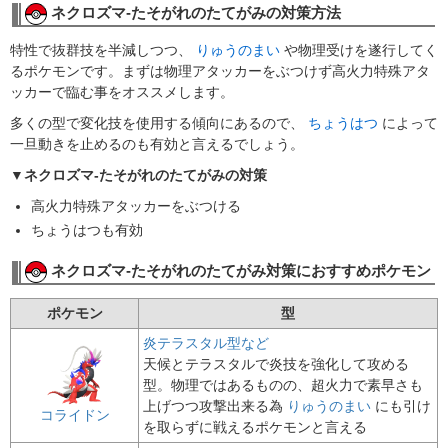
ネクロズマ-たそがれのたてがみの対策方法
特性で抜群技を半減しつつ、
りゅうのまい
や物理受けを遂行してく
るポケモンです。まずは物理アタッカーをぶつけず高火力特殊アタ
ッカーで臨む事をオススメします。
多くの型で変化技を使用する傾向にあるので、
ちょうはつ
によって
一旦動きを止めるのも有効と言えるでしょう。
▼ネクロズマ-たそがれのたてがみの対策
高火力特殊アタッカーをぶつける
ちょうはつも有効
ネクロズマ-たそがれのたてがみ対策におすすめポケモン
ポケモン
型
炎テラスタル型など
天候とテラスタルで炎技を強化して攻める
型。物理ではあるものの、超火力で素早さも
上げつつ攻撃出来る為
りゅうのまい
にも引け
コライドン
を取らずに戦えるポケモンと言える