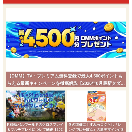
【DMM】TV・プレミアム無料登録で最大4,500ポイントも
らえる最新キャンペーンを徹底解説【2026年8月最新タダポ
チ】
PS5版パルワールドのクロスプレイ
冬の準備に！すみっコぐらし『レ
＆マルチプレイについて解説【202
ンジでゆたぽん』の新デザインが2