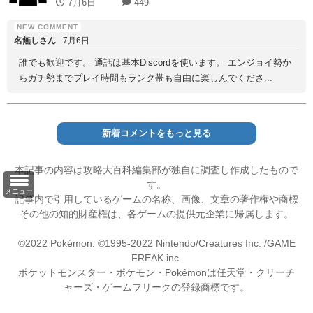
7月6日
449
名無しさん
7月6日
誰でも歓迎です。 通話は基本Discordを使います。 エンジョイ勢か
らガチ勢までプレイ時間もランク帯も自由に楽しんでくださ...
新着コメントをもっと見る
本記事の内容は攻略大百科編集部が独自に調査し作成したもので
す。
メニュー
記事内で引用しているゲームの名称、画像、文章の著作権や商標
その他の知的財産権は、各ゲームの提供元企業に帰属します。
©2022 Pokémon. ©1995-2022 Nintendo/Creatures Inc. /GAME
FREAK inc.
ポケットモンスター・ポケモン・Pokémonは任天堂・クリーチ
ャーズ・ゲームフリークの登録商標です。