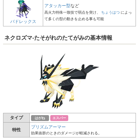
アタッカー型
など
高火力特殊一致技で弱点を突け、
ちょうはつ
によっ
て多くの型の動きを止める事も可能
バドレックス
ネクロズマ-たそがれのたてがみの基本情報
タイプ
はがね
エスパー
プリズムアーマー
特性
効果抜群のときのダメージが軽減される。