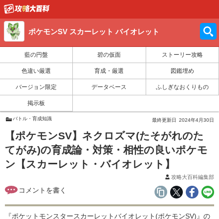
ポケモンSV スカーレット バイオレット
藍の円盤
碧の仮面
ストーリー攻略
色違い厳選
育成・厳選
図鑑埋め
バージョン限定
データベース
ふしぎなおくりもの
掲示板
バトル・育成知識
最終更新日
2024年4月30日
【ポケモンSV】ネクロズマ(たそがれのた
てがみ)の育成論・対策・相性の良いポケモ
ン【スカーレット・バイオレット】
攻略大百科編集部
『ポケットモンスタースカーレットバイオレット(ポケモンSV)』の