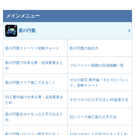
メインメニュー
藍の円盤
藍の円盤ストーリー攻略チャート
藍の円盤の始め方
藍の円盤で出来る事・追加要素まと
ブルーベリー図鑑の完成報酬一覧
め
ゼロの秘宝 番外編『キビキビパニッ
藍の円盤クリア後にできること
ク』攻略チャート
DLC番外編で出来る事・追加要素ま
モモワロウの入手方法とA0厳選方法
とめ
藍の円盤全ポケモンの入手方法まと
旧シリーズ御三家の入手方法
め
藍の円盤バージョン限定ポケモン
おやつおやじと伝説ポケモンまとめ