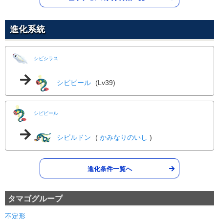
70
100
20 (32)
物理
威力
命中
PP
のしかかり
ノーマル
進化系統
85
100
15 (24)
物理
威力
命中
PP
ねごと
ノーマル
シビシラス
--
--
10 (16)
変化
威力
命中
PP
シビビール
(Lv39)
エレキボール
でんき
1
100
10 (16)
特殊
威力
命中
PP
シビビール
ひかりのかべ
エスパー
シビルドン
(
かみなりのいし
)
--
--
30 (48)
変化
威力
命中
PP
でんじは
でんき
進化条件一覧へ
--
90
20 (32)
変化
威力
命中
PP
ねむる
エスパー
タマゴグループ
--
--
5 (8)
変化
威力
命中
PP
不定形