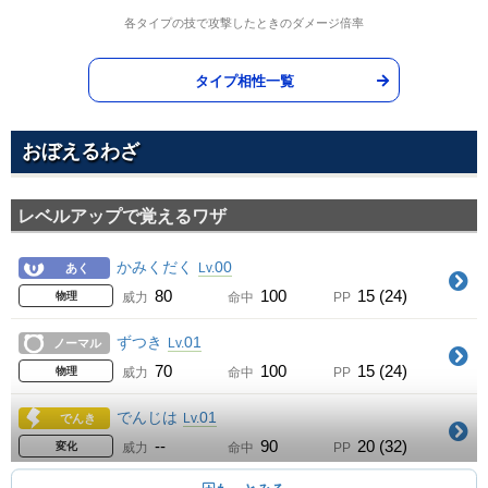
各タイプの技で攻撃したときのダメージ倍率
タイプ相性一覧
おぼえるわざ
レベルアップで覚えるワザ
かみくだく
00
Lv.
あく
80
100
15 (24)
物理
威力
命中
PP
ずつき
01
Lv.
ノーマル
70
100
15 (24)
物理
威力
命中
PP
でんじは
01
Lv.
でんき
--
90
20 (32)
変化
威力
命中
PP