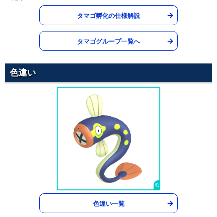
ラスターカノン
はがね
タマゴ孵化の仕様解説
80
100
10 (16)
特殊
威力
命中
PP
かいでんぱ
タマゴグループ一覧へ
でんき
--
100
15 (24)
変化
威力
命中
PP
色違い
みがわり
ノーマル
--
--
10 (16)
変化
威力
命中
PP
かみくだく
あく
80
100
15 (24)
物理
威力
命中
PP
ギガドレイン
くさ
75
100
10 (16)
特殊
威力
命中
PP
10まんボルト
でんき
90
100
15 (24)
特殊
威力
命中
PP
色違い一覧
エレキフィールド
でんき