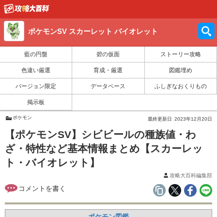
ポケモンSV スカーレット バイオレット
藍の円盤
碧の仮面
ストーリー攻略
色違い厳選
育成・厳選
図鑑埋め
バージョン限定
データベース
ふしぎなおくりもの
掲示板
ポケモン
最終更新日
2023年12月20日
【ポケモンSV】シビビールの種族値・わ
ざ・特性など基本情報まとめ【スカーレッ
ト・バイオレット】
攻略大百科編集部
ポケモン図鑑