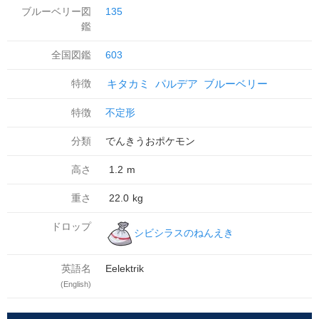
ブルーベリー図
135
鑑
全国図鑑
603
特徴
キタカミ
パルデア
ブルーベリー
特徴
不定形
分類
でんきうおポケモン
高さ
1.2
m
重さ
22.0
kg
ドロップ
シビシラスのねんえき
英語名
Eelektrik
(English)