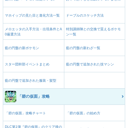
マホイップの見た目と進化方法一覧
ドーブルのスケッチ方法
メロエッタの入手方法・出現条件とA
特別講師陣との交換で貰えるポケモ
0厳選方法
ン一覧
藍の円盤の新ポケモン
藍の円盤の新わざ一覧
スター団幹部イベントまとめ
藍の円盤で追加された技マシン
藍の円盤で追加された服装・髪型
「碧の仮面」攻略
「碧の仮面」攻略チャート
「碧の仮面」の始め方
DLC第1弾『碧の仮面』のクリア後の