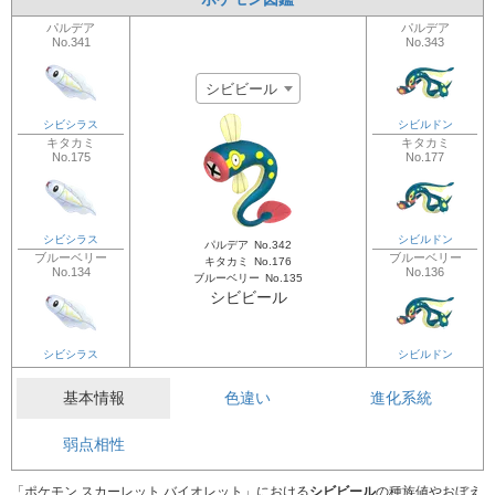
パルデア
パルデア
No.341
No.343
シビビール
シビシラス
シビルドン
キタカミ
キタカミ
No.175
No.177
シビシラス
シビルドン
パルデア
No.342
ブルーベリー
ブルーベリー
キタカミ
No.176
No.134
No.136
ブルーベリー
No.135
シビビール
シビシラス
シビルドン
基本情報
色違い
進化系統
弱点相性
「ポケモン スカーレット バイオレット」における
シビビール
の種族値やおぼえ