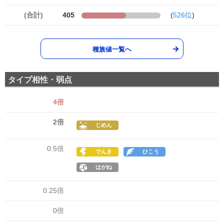
(合計)
405
(
526位
)
種族値一覧へ
タイプ相性・弱点
4倍
2倍
じめん
0.5倍
でんき
ひこう
はがね
0.25倍
0倍