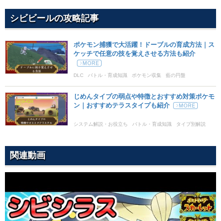
--
--
10 (16)
変化
威力
命中
PP
シビビールの攻略記事
ワイルドボルト
でんき
90
100
15 (24)
物理
威力
命中
PP
ポケモン捕獲で大活躍！ドーブルの育成方法｜ス
ケッチで任意の技を覚えさせる方法も紹介
かみなり
でんき
110
70
10 (16)
特殊
威力
命中
PP
DLC
バトル・育成知識
ポケモン収集
藍の円盤
テラバースト
ノーマル
新登場
じめんタイプの弱点や特徴とおすすめ対策ポケモ
ン｜おすすめテラスタイプも紹介
80
100
10 (16)
特殊
威力
命中
PP
システム解説・お役立ち
バトル・育成知識
タイプ別解説
じゅうでん
でんき
データ
--
--
20 (32)
変化
威力
命中
PP
関連動画
はたきおとす
あく
65
100
20 (32)
物理
威力
命中
PP
いかりのまえば
ノーマル
1
90
10 (16)
物理
威力
命中
PP