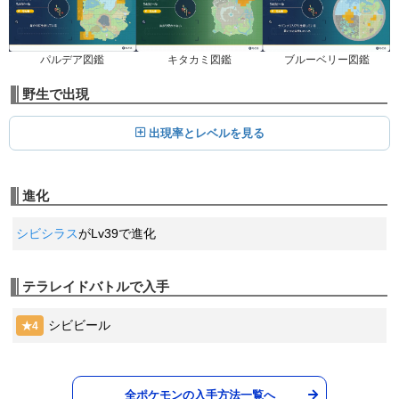
アクロバット
ひこう
とぐろをまく
54
55
100
15 (24)
Lv.
どく
物理
威力
命中
PP
--
--
20 (32)
変化
威力
命中
PP
キタカミ図鑑
ブルーベリー図鑑
パルデア図鑑
チャージビーム
でんき
野生で出現
ワイルドボルト
59
50
90
10 (16)
Lv.
でんき
特殊
威力
命中
PP
90
100
15 (24)
物理
威力
命中
PP
出現率とレベルを見る
からげんき
ノーマル
いえき
64
70
100
20 (32)
Lv.
どく
物理
威力
命中
PP
--
100
10 (16)
変化
威力
命中
PP
進化
こらえる
ノーマル
でんじほう
69
--
--
10 (16)
Lv.
でんき
変化
威力
命中
PP
シビシラス
がLv39で進化
120
50
5 (8)
特殊
威力
命中
PP
ボルトチェンジ
でんき
あばれる
74
70
100
20 (32)
Lv.
ノーマル
特殊
威力
命中
PP
テラレイドバトルで入手
120
100
10 (16)
物理
威力
命中
PP
あまごい
みず
シビビール
★4
--
--
5 (8)
変化
威力
命中
PP
とんぼがえり
むし
全ポケモンの入手方法一覧へ