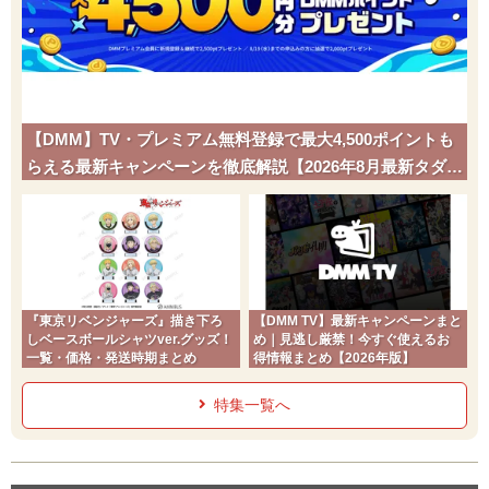
【DMM】TV・プレミアム無料登録で最大4,500ポイントも
らえる最新キャンペーンを徹底解説【2026年8月最新タダポ
チ】
『東京リベンジャーズ』描き下ろ
【DMM TV】最新キャンペーンまと
しベースボールシャツver.グッズ！
め｜見逃し厳禁！今すぐ使えるお
一覧・価格・発送時期まとめ
得情報まとめ【2026年版】
特集一覧へ