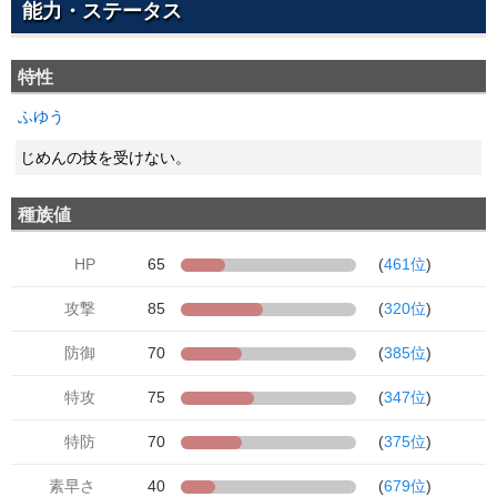
能力・ステータス
特性
ふゆう
じめんの技を受けない。
種族値
HP
65
(
461位
)
攻撃
85
(
320位
)
防御
70
(
385位
)
特攻
75
(
347位
)
特防
70
(
375位
)
素早さ
40
(
679位
)