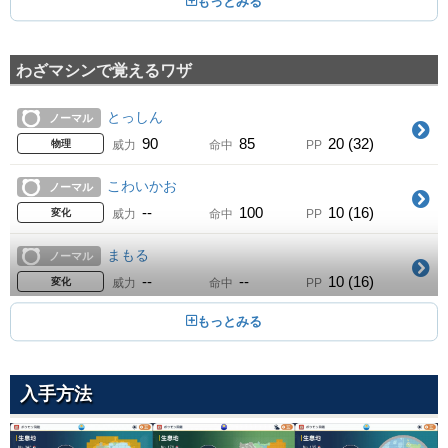
スパーク
01
Lv.
でんき
65
100
20 (32)
物理
威力
命中
PP
わざマシンで覚えるワザ
チャージビーム
01
Lv.
でんき
50
90
10 (16)
特殊
威力
命中
PP
とっしん
ノーマル
しめつける
09
90
85
20 (32)
Lv.
ノーマル
物理
威力
命中
PP
15
85
20 (32)
物理
威力
命中
PP
こわいかお
ノーマル
ようかいえき
19
--
100
10 (16)
Lv.
どく
変化
威力
命中
PP
40
100
30 (48)
特殊
威力
命中
PP
まもる
ノーマル
ほうでん
29
--
--
10 (16)
Lv.
でんき
変化
威力
命中
PP
80
100
15 (24)
特殊
威力
命中
PP
かみなりのキバ
でんき
10まんボルト
44
65
95
15 (24)
Lv.
でんき
物理
威力
命中
PP
90
100
15 (24)
特殊
威力
命中
PP
入手方法
アシッドボム
どく
アシッドボム
49
40
100
20 (32)
Lv.
どく
特殊
威力
命中
PP
40
100
20 (32)
特殊
威力
命中
PP