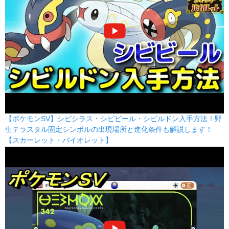
とびかかる
むし
80
100
15 (24)
物理
威力
命中
PP
エレキネット
でんき
55
95
15 (24)
特殊
威力
命中
PP
じごくづき
あく
80
100
15 (24)
物理
威力
命中
PP
【ポケモンSV】シビシラス・シビビール・シビルドン入手方法！野
生テラスタル固定シンボルの出現場所と進化条件も解説します！
【スカーレット・バイオレット】