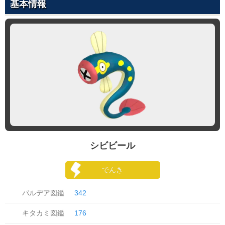
基本情報
シビビール
でんき
パルデア図鑑
342
キタカミ図鑑
176