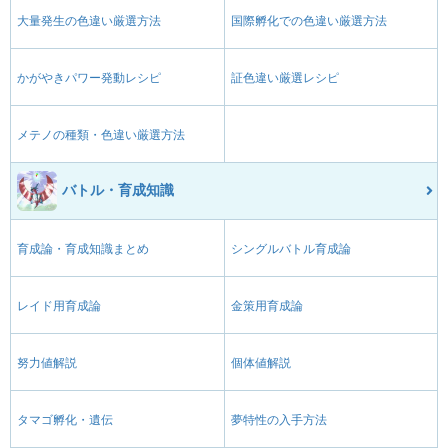
大量発生の色違い厳選方法
国際孵化での色違い厳選方法
かがやきパワー発動レシピ
証色違い厳選レシピ
メテノの種類・色違い厳選方法
バトル・育成知識
育成論・育成知識まとめ
シングルバトル育成論
レイド用育成論
金策用育成論
努力値解説
個体値解説
タマゴ孵化・遺伝
夢特性の入手方法