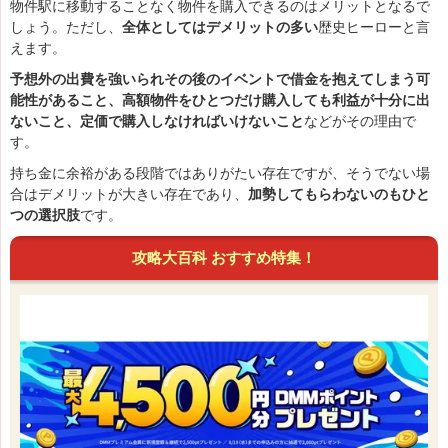
物件駅に移動することなく物件を購入できるのはメリットとなるで
しょう。ただし、
全体としてはデメリットの多い
歴史ヒーローと言
えます。
予想外の出費を強いられその後のイベントで借金を抱えてしまう可
能性があること、高額物件をひとつだけ購入しても利益が十分に出
ないこと、定価で購入しなければいけないこと
などがその理由で
す。
持ち金に余裕がある段階ではありがたい存在ですが、そうでない場
合はデメリットが大きい存在であり、
加勢してもらわないのもひと
つの選択肢
です。
攻略大百科 おすすめ特集！