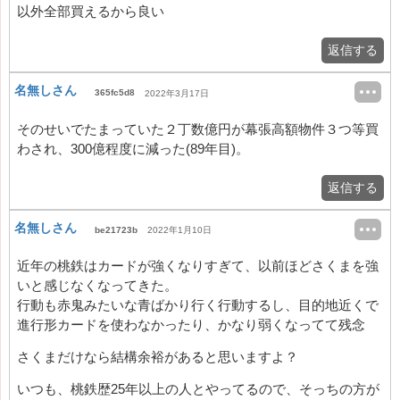
以外全部買えるから良い
返信する
名無しさん
365fc5d8
2022年3月17日
そのせいでたまっていた２丁数億円が幕張高額物件３つ等買
わされ、300億程度に減った(89年目)。
返信する
名無しさん
be21723b
2022年1月10日
近年の桃鉄はカードが強くなりすぎて、以前ほどさくまを強
いと感じなくなってきた。
行動も赤鬼みたいな青ばかり行く行動するし、目的地近くで
進行形カードを使わなかったり、かなり弱くなってて残念
さくまだけなら結構余裕があると思いますよ？
いつも、桃鉄歴25年以上の人とやってるので、そっちの方が