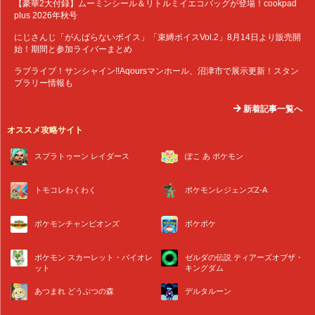
【豪華2大付録】ムーミンシール＆リトルミイエコバッグが登場！cookpad
plus 2026年秋号
にじさんじ「がんばらないボイス」「束縛ボイスVol.2」8月14日より販売開
始！期間と参加ライバーまとめ
ラブライブ！サンシャイン!!Aqoursマンホール、沼津市で展示更新！スタン
プラリー情報も
新着記事一覧へ
オススメ攻略サイト
スプラトゥーン レイダース
ぽこ あ ポケモン
トモコレわくわく
ポケモンレジェンズZ-A
ポケモンチャンピオンズ
ポケポケ
ポケモン スカーレット・バイオレ
ゼルダの伝説 ティアーズオブザ・
ット
キングダム
あつまれ どうぶつの森
デルタルーン