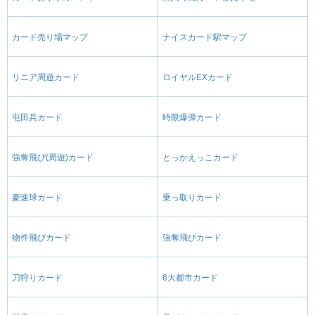
カード売り場マップ
ナイスカード駅マップ
リニア周遊カード
ロイヤルEXカード
屯田兵カード
時限爆弾カード
強奪飛び(周遊)カード
とっかえっこカード
豪速球カード
乗っ取りカード
物件飛びカード
強奪飛びカード
刀狩りカード
6大都市カード