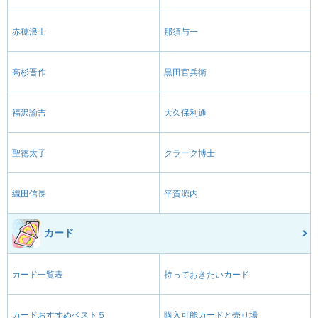
赤穂浪士
那須与一
高杉晋作
黒田官兵衛
福沢諭吉
大久保利通
聖徳太子
クラーク博士
織田信長
平賀源内
カード
カード一覧表
持っておきたいカード
カードおすすめベスト５
購入可能カードと売り場