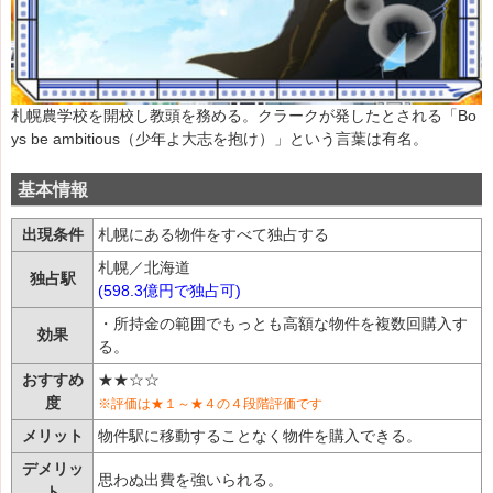
札幌農学校を開校し教頭を務める。クラークが発したとされる「Bo
ys be ambitious（少年よ大志を抱け）」という言葉は有名。
基本情報
出現条件
札幌にある物件をすべて独占する
札幌／北海道
独占駅
(598.3億円で独占可)
・所持金の範囲でもっとも高額な物件を複数回購入す
効果
る。
おすすめ
★★☆☆
度
※評価は★１～★４の４段階評価です
メリット
物件駅に移動することなく物件を購入できる。
デメリッ
思わぬ出費を強いられる。
ト