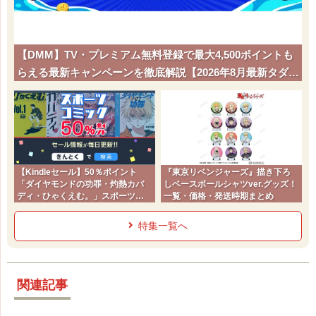
【DMM】TV・プレミアム無料登録で最大4,500ポイントも
らえる最新キャンペーンを徹底解説【2026年8月最新タダポ
チ】
【Kindleセール】50％ポイント
『東京リベンジャーズ』描き下ろ
「ダイヤモンドの功罪・灼熱カバ
しベースボールシャツver.グッズ！
ディ・ひゃくえむ。」スポーツコ
一覧・価格・発送時期まとめ
ミック
特集一覧へ
関連記事