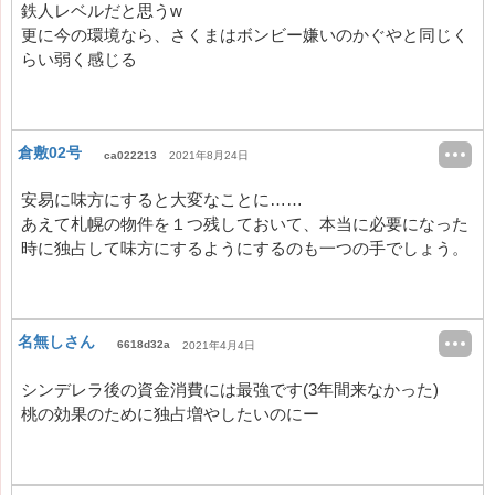
鉄人レベルだと思うw
更に今の環境なら、さくまはボンビー嫌いのかぐやと同じく
らい弱く感じる
倉敷02号
ca022213
2021年8月24日
安易に味方にすると大変なことに……
あえて札幌の物件を１つ残しておいて、本当に必要になった
時に独占して味方にするようにするのも一つの手でしょう。
名無しさん
6618d32a
2021年4月4日
シンデレラ後の資金消費には最強です(3年間来なかった)
桃の効果のために独占増やしたいのにー