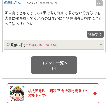
名無しさん
b9a03da6
2020年12月13日
正直言うとさくま3人相手で寄り道する暇がない分定額でも
大量に物件買ってくれるのは早めに全物件独占目指すに当た
ってはありがたい
返信する
返信(3件)
2022年1月10日に返信あり
コメント一覧へ
（8件）
桃太郎電鉄 ～昭和 平成 令和も定番！〜
攻略トップへ