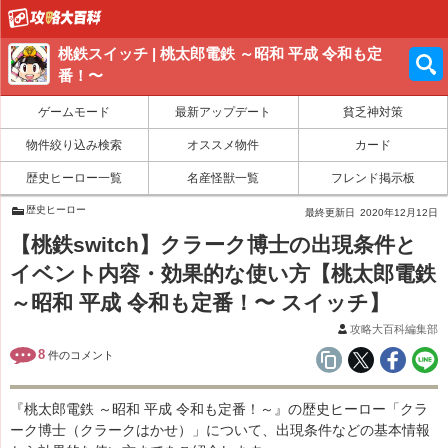
桃鉄スイッチ | 桃太郎電鉄 ～昭和 平成 令和も定
番！〜
ゲームモード
最新アップデート
貧乏神対策
物件絞り込み検索
オススメ物件
カード
歴史ヒーロー一覧
名産怪獣一覧
フレンド掲示板
歴史ヒーロー
最終更新日
2020年12月12日
【桃鉄switch】クラーク博士の出現条件と
イベント内容・効果的な使い方【桃太郎電鉄
～昭和 平成 令和も定番！〜 スイッチ】
攻略大百科編集部
8
件のコメント
『桃太郎電鉄 ～昭和 平成 令和も定番！～』の歴史ヒーロー「クラ
ーク博士（クラークはかせ）」について、出現条件などの基本情報