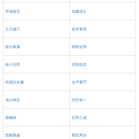
伊達政宗
加藤清正
土方歳三
坂本竜馬
徳川家康
明智光秀
桂小五郎
武田信玄
武蔵坊弁慶
水戸黄門
清少納言
渋沢栄一
源義経
石田三成
西郷隆盛
豊臣秀吉