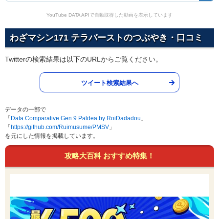
YouTube DATA APIで自動取得した動画を表示しています
わざマシン171 テラバーストのつぶやき・口コミ
Twitterの検索結果は以下のURLからご覧ください。
ツイート検索結果へ
データの一部で
「
Data Comparative Gen 9 Paldea by RoiDadadou
」
「
https://github.com/Ruimusume/PMSV
」
を元にした情報を掲載しています。
攻略大百科 おすすめ特集！