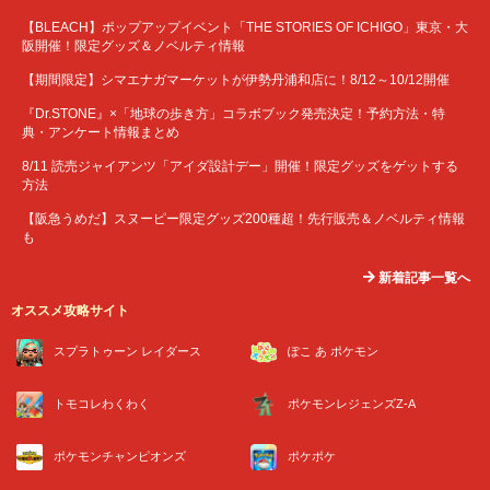
【BLEACH】ポップアップイベント「THE STORIES OF ICHIGO」東京・大
阪開催！限定グッズ＆ノベルティ情報
【期間限定】シマエナガマーケットが伊勢丹浦和店に！8/12～10/12開催
『Dr.STONE』×「地球の歩き方」コラボブック発売決定！予約方法・特
典・アンケート情報まとめ
8/11 読売ジャイアンツ「アイダ設計デー」開催！限定グッズをゲットする
方法
【阪急うめだ】スヌーピー限定グッズ200種超！先行販売＆ノベルティ情報
も
新着記事一覧へ
オススメ攻略サイト
スプラトゥーン レイダース
ぽこ あ ポケモン
トモコレわくわく
ポケモンレジェンズZ-A
ポケモンチャンピオンズ
ポケポケ