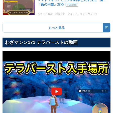
『藍の円盤』対応
システム解説・お役立ち
アイテム
サンドウィッチ
データ
もっと見る
わざマシン171 テラバーストの動画