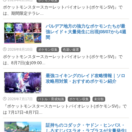
2026年8月10日
ポケモン収集
ポケットモンスタースカーレットバイオレット(ポケモンSV)』で
は、期間限定テラレ...
パルデア地方の強力なポケモンたちが最
強レイド＋大量発生に出現|08/07から4週
間
2026年8月10日
ポケモン収集
色違い厳選
ポケットモンスタースカーレットバイオレット(ポケモンSV)』で
は、8月7日(金)09:00...
最強コイキングのレイド攻略情報｜ソロ
攻略用対策・おすすめポケモン紹介
2026年7月17日
バトル・育成知識
ポケモン収集
未分類
『ポケットモンスタースカーレットバイオレット(ポケモンSV)』で
は 7月17日~8月7日...
証持ちのコダック・ヤドン・ヒンバス・
しろすじバスラオ・ラプラスが大量発生|