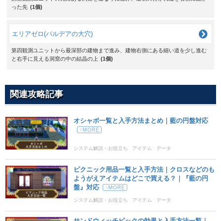
った先
(1個)
エリアゼロ(パルデアの大穴)
第四観測ユニットから最深部の建物まで進み、建物右側にある細い道を少し進む
と右手に見える洞窟の中の結晶の上
(1個)
関連攻略記事
オシャボ一覧と入手方法まとめ｜藍の円盤対応
システム解説・お役立ち
アイテム
データ
ピクニック用品一覧と入手方法｜クロスなどのも
ようがえアイテムはどこで買える？｜『藍の円
盤』対応
システム解説・お役立ち
アイテム
データ
サンドウィッチピックの効果と入手方法一覧｜