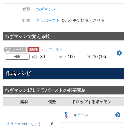
種類
わざマシン
効果
テラバースト
をポケモンに覚えさせる
わざマシンで覚える技
テラバースト
ノーマル
新登場
80
100
10 (16)
特殊
威力
命中
PP
作成レシピ
わざマシン171 テラバーストの必要素材
素材
個数
ドロップするポケモン
キラーメ
8
キラーメのけっしょう