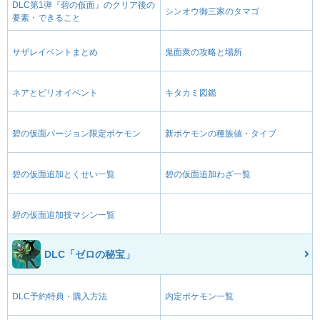
DLC第1弾『碧の仮面』のクリア後の
シンオウ御三家のタマゴ
要素・できること
サザレイベントまとめ
鬼面衆の攻略と場所
ネアとビリオイベント
キタカミ図鑑
碧の仮面バージョン限定ポケモン
新ポケモンの種族値・タイプ
碧の仮面追加とくせい一覧
碧の仮面追加わざ一覧
碧の仮面追加技マシン一覧
DLC「ゼロの秘宝」
DLC予約特典・購入方法
内定ポケモン一覧