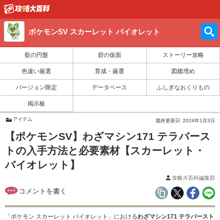
ポケモンSV スカーレット バイオレット
藍の円盤
碧の仮面
ストーリー攻略
色違い厳選
育成・厳選
図鑑埋め
バージョン限定
データベース
ふしぎなおくりもの
掲示板
アイテム
最終更新日
2024年1月3日
【ポケモンSV】わざマシン171 テラバース
トの入手方法と必要素材【スカーレット・
バイオレット】
攻略大百科編集部
「ポケモン スカーレット バイオレット」における
わざマシン171 テラバースト