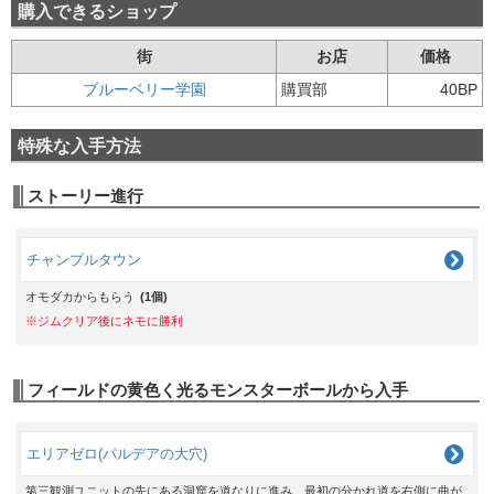
購入できるショップ
街
お店
価格
ブルーベリー学園
購買部
40BP
特殊な入手方法
ストーリー進行
チャンプルタウン
オモダカからもらう
(1個)
※ジムクリア後にネモに勝利
フィールドの黄色く光るモンスターボールから入手
エリアゼロ(パルデアの大穴)
第三観測ユニットの先にある洞窟を道なりに進み、最初の分かれ道を右側に曲が