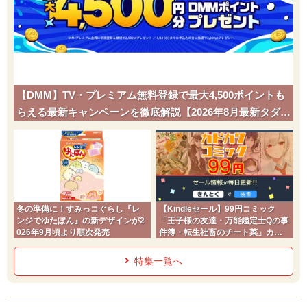
【DMM】TV・プレミアム無料登録で最大4,500ポイントも
らえる最新キャンペーンを徹底解説【2026年8月最新タダポ
チ】
冬の準備に！すみっコぐらし『レ
【Kindleセール】99円コミック
ンジでゆたぽん』の新デザインが2
「王子様の友達・万能鑑定士Qの事
026年9月頃より順次発売
件簿・転生社畜のチート菜」カド
コミ2026夏
特集一覧へ