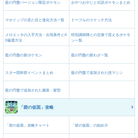
藍の円盤バージョン限定ポケモン
おやつおやじと伝説ポケモンまとめ
マホイップの見た目と進化方法一覧
ドーブルのスケッチ方法
メロエッタの入手方法・出現条件とA
特別講師陣との交換で貰えるポケモ
0厳選方法
ン一覧
藍の円盤の新ポケモン
藍の円盤の新わざ一覧
スター団幹部イベントまとめ
藍の円盤で追加された技マシン
藍の円盤で追加された服装・髪型
「碧の仮面」攻略
「碧の仮面」攻略チャート
「碧の仮面」の始め方