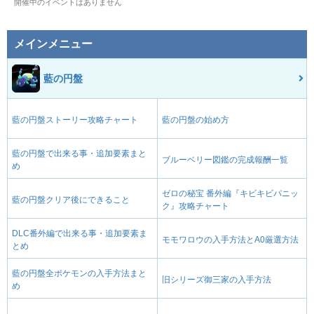
開催中のイベントはありません
メインメニュー
藍の円盤
藍の円盤ストーリー攻略チャート
藍の円盤の始め方
藍の円盤で出来る事・追加要素まと
ブルーベリー図鑑の完成報酬一覧
め
ゼロの秘宝 番外編『キビキビパニッ
藍の円盤クリア後にできること
ク』攻略チャート
DLC番外編で出来る事・追加要素ま
モモワロウの入手方法とA0厳選方法
とめ
藍の円盤全ポケモンの入手方法まと
旧シリーズ御三家の入手方法
め