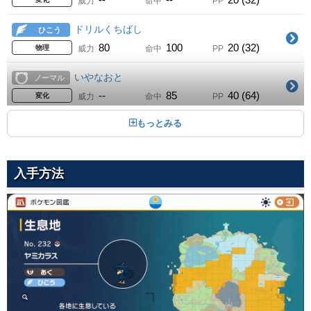
威力
命中
PP
ふいうち
50
--
100
10 (16)
Lv.
あく
変化
威力
命中
PP
ドリルくちばし
ひこう
70
100
5 (8)
物理
威力
命中
PP
どろぼう
80
100
20 (32)
あく
物理
威力
命中
PP
いちゃもん
55
60
100
25 (40)
Lv.
あく
物理
威力
命中
PP
いやなおと
ノーマル
--
100
15 (24)
変化
威力
命中
PP
からげんき
--
85
40 (64)
ノーマル
変化
威力
命中
PP
さきおくり
60
70
100
20 (32)
Lv.
あく
物理
威力
命中
PP
あやしいひかり
ゴースト
--
100
15 (24)
変化
威力
命中
PP
つばめがえし
--
100
10 (16)
ひこう
変化
威力
命中
PP
60
--
20 (32)
物理
威力
命中
PP
入手方法
ゴッドバード
ひこう
たたりめ
140
90
5 (8)
ゴースト
物理
威力
命中
PP
65
100
10 (16)
特殊
威力
命中
PP
ほろびのうた
ノーマル
バークアウト
--
--
5 (8)
あく
変化
威力
命中
PP
55
95
15 (24)
特殊
威力
命中
PP
おだてる
あく
こごえるかぜ
--
100
15 (24)
こおり
変化
威力
命中
PP
55
95
15 (24)
特殊
威力
命中
PP