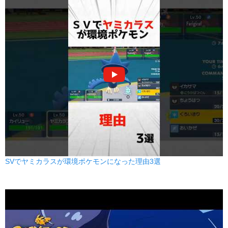
フェザーダンス
ひこう
--
100
15 (24)
変化
威力
命中
PP
サイコノイズ
エスパー
新登場
藍の円盤
75
100
10 (16)
特殊
威力
命中
PP
SVでヤミカラスが環境ポケモンになった理由3選