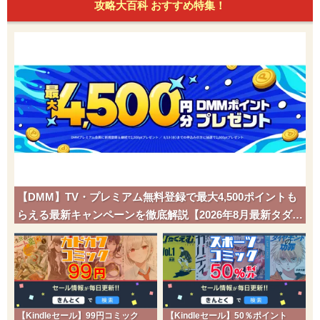
攻略大百科 おすすめ特集！
【DMM】TV・プレミアム無料登録で最大4,500ポイントも
らえる最新キャンペーンを徹底解説【2026年8月最新タダポ
チ】
【Kindleセール】99円コミック
【Kindleセール】50％ポイント