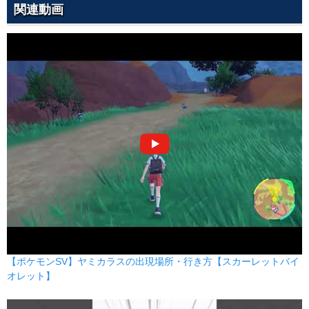
関連動画
くろいきり
こおり
--
--
30 (48)
変化
威力
命中
PP
うらみ
ゴースト
--
100
10 (16)
変化
威力
命中
PP
さわぐ
ノーマル
90
100
10 (16)
特殊
威力
命中
PP
ダブルウイング
ひこう
40
90
10 (16)
物理
威力
命中
PP
うっぷんばらし
あく
75
100
5 (8)
物理
威力
命中
PP
【ポケモンSV】ヤミカラスの出現場所・行き方【スカーレットバイ
すてみタックル
ノーマル
オレット】
120
100
15 (24)
物理
威力
命中
PP