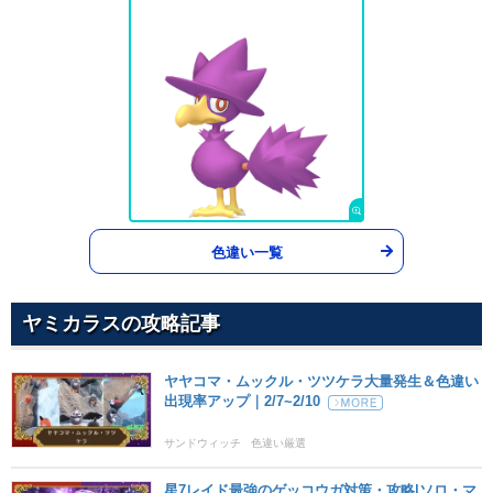
そらをとぶ
ひこう
90
95
15 (24)
物理
威力
命中
PP
みがわり
ノーマル
--
--
10 (16)
変化
威力
命中
PP
おいかぜ
ひこう
--
--
15 (24)
変化
威力
命中
PP
色違い一覧
シャドーボール
ゴースト
80
100
15 (24)
特殊
威力
命中
PP
ヤミカラスの攻略記事
ねっぷう
ほのお
95
90
10 (16)
特殊
威力
命中
PP
ヤヤコマ・ムックル・ツツケラ大量発生＆色違い
出現率アップ｜2/7~2/10
サイコキネシス
エスパー
90
100
10 (16)
サンドウィッチ
色違い厳選
特殊
威力
命中
PP
星7レイド最強のゲッコウガ対策・攻略|ソロ・マ