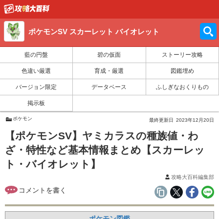
ポケモンSV スカーレット バイオレット
藍の円盤
碧の仮面
ストーリー攻略
色違い厳選
育成・厳選
図鑑埋め
バージョン限定
データベース
ふしぎなおくりもの
掲示板
ポケモン
最終更新日
2023年12月20日
【ポケモンSV】ヤミカラスの種族値・わ
ざ・特性など基本情報まとめ【スカーレッ
ト・バイオレット】
攻略大百科編集部
ポケモン図鑑