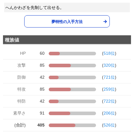
へんかわざを先制して出せる。
夢特性の入手方法
種族値
HP
60
(
518位
)
攻撃
85
(
320位
)
防御
42
(
721位
)
特攻
85
(
259位
)
特防
42
(
722位
)
素早さ
91
(
206位
)
(合計)
405
(
526位
)