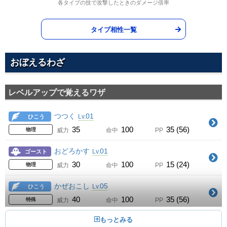
各タイプの技で攻撃したときのダメージ倍率
タイプ相性一覧
おぼえるわざ
レベルアップで覚えるワザ
つつく
01
Lv.
ひこう
35
100
35 (56)
物理
威力
命中
PP
おどろかす
01
Lv.
ゴースト
30
100
15 (24)
物理
威力
命中
PP
かぜおこし
05
Lv.
ひこう
40
100
35 (56)
特殊
威力
命中
PP
くろいきり
11
Lv.
こおり