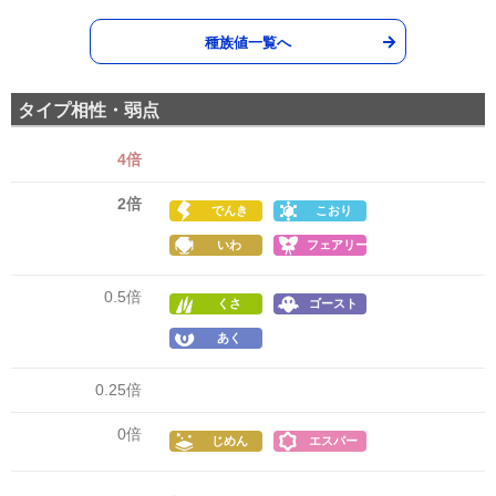
種族値一覧へ
タイプ相性・弱点
4倍
2倍
でんき
こおり
いわ
フェアリー
0.5倍
くさ
ゴースト
あく
0.25倍
0倍
じめん
エスパー