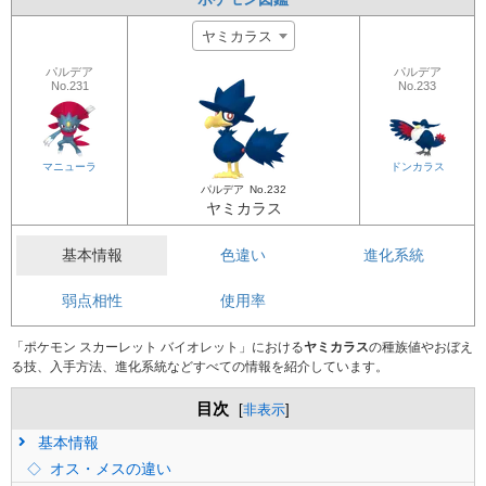
ヤミカラス
パルデア
パルデア
No.231
No.233
マニューラ
ドンカラス
パルデア
No.232
ヤミカラス
基本情報
色違い
進化系統
弱点相性
使用率
「ポケモン スカーレット バイオレット」における
ヤミカラス
の種族値やおぼえ
る技、入手方法、進化系統などすべての情報を紹介しています。
目次
[
非表示
]
基本情報
オス・メスの違い