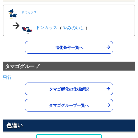
あく
95
100
15 (24)
物理
威力
命中
PP
ヤミカラス
エアスラッシュ
ひこう
ドンカラス
(
やみのいし
)
75
95
15 (24)
特殊
威力
命中
PP
ねごと
ノーマル
進化条件一覧へ
--
--
10 (16)
変化
威力
命中
PP
でんじは
でんき
タマゴグループ
--
90
20 (32)
変化
威力
命中
PP
飛行
ねむる
エスパー
タマゴ孵化の仕様解説
--
--
5 (8)
変化
威力
命中
PP
タマゴグループ一覧へ
ちょうはつ
あく
--
100
20 (32)
変化
威力
命中
PP
色違い
あくのはどう
あく
80
100
15 (24)
特殊
威力
命中
PP