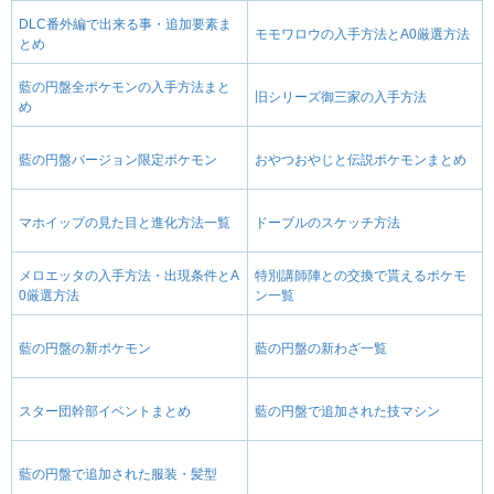
DLC番外編で出来る事・追加要素ま
モモワロウの入手方法とA0厳選方法
とめ
藍の円盤全ポケモンの入手方法まと
旧シリーズ御三家の入手方法
め
藍の円盤バージョン限定ポケモン
おやつおやじと伝説ポケモンまとめ
マホイップの見た目と進化方法一覧
ドーブルのスケッチ方法
メロエッタの入手方法・出現条件とA
特別講師陣との交換で貰えるポケモ
0厳選方法
ン一覧
藍の円盤の新ポケモン
藍の円盤の新わざ一覧
スター団幹部イベントまとめ
藍の円盤で追加された技マシン
藍の円盤で追加された服装・髪型