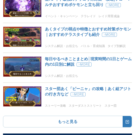
めいそう
エスパー
ルチおすすめポケモンと立ち回り
--
--
20 (32)
変化
威力
命中
PP
イベント・キャンペーン
テラレイド
レイド用育成論
わるだくみ
あく
期間限定テラレイド
--
--
20 (32)
あくタイプの弱点や特徴とおすすめ対策ポケモン
変化
威力
命中
PP
｜おすすめテラスタイプも紹介
ギガインパクト
ノーマル
システム解説・お役立ち
バトル・育成知識
タイプ別解説
150
90
5 (8)
物理
威力
命中
PP
データ
毎日やるべきことまとめ│現実時間の1日とゲーム
ぼうふう
ひこう
内の1日別に解説
110
70
10 (16)
特殊
威力
命中
PP
システム解説・お役立ち
はかいこうせん
ノーマル
スター団あく「ピーニャ」の攻略｜あく組アジト
150
90
5 (8)
特殊
威力
命中
PP
の行き方など
ブレイブバード
ひこう
ストーリー攻略
スターダストストリート
スター団
120
100
15 (24)
物理
威力
命中
PP
もっと見る
テラバースト
ノーマル
新登場
80
100
10 (16)
特殊
威力
命中
PP