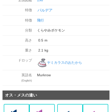
全国図鑑
198
特徴
パルデア
特徴
飛行
分類
くらやみポケモン
高さ
0.5
m
重さ
2.1
kg
ドロップ
ヤミカラスのおたから
英語名
Murkrow
(English)
オス・メスの違い