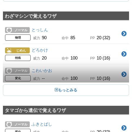
--
--
30 (48)
変化
威力
命中
PP
わざマシンで覚えるワザ
つばさでうつ
15
Lv.
ひこう
60
100
35 (56)
物理
威力
命中
PP
とっしん
ノーマル
ナイトヘッド
21
90
85
20 (32)
Lv.
ゴースト
物理
威力
命中
PP
1
100
15 (24)
特殊
威力
命中
PP
どろかけ
じめん
ダメおし
25
20
100
10 (16)
Lv.
あく
特殊
威力
命中
PP
60
100
10 (16)
物理
威力
命中
PP
こわいかお
ノーマル
ちょうはつ
31
--
100
10 (16)
Lv.
あく
変化
威力
命中
PP
--
100
20 (32)
変化
威力
命中
PP
まもる
ノーマル
くろいまなざし
35
--
--
10 (16)
Lv.
ノーマル
変化
威力
命中
PP
--
--
5 (8)
変化
威力
命中
PP
タマゴから遺伝で覚えるワザ
アクロバット
ひこう
イカサマ
40
55
100
15 (24)
Lv.
あく
物理
威力
命中
PP
ふきとばし
ノーマル
95
100
15 (24)
物理
威力
命中
PP
あやしいひかり
--
--
20 (32)
ゴースト
変化