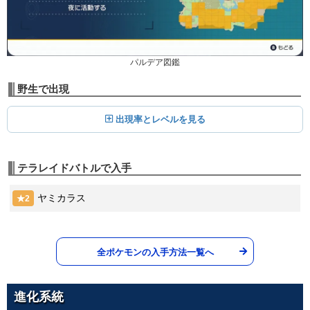
フェザーダンス
ひこう
エアカッター
--
100
15 (24)
ひこう
変化
威力
命中
PP
60
95
25 (40)
特殊
威力
命中
PP
ブレイブバード
ひこう
パルデア図鑑
ナイトヘッド
120
100
15 (24)
ゴースト
物理
威力
命中
PP
野生で出現
1
100
15 (24)
特殊
威力
命中
PP
こらえる
出現率とレベルを見る
ノーマル
--
--
10 (16)
変化
威力
命中
PP
にほんばれ
テラレイドバトルで入手
ほのお
--
--
5 (8)
変化
威力
命中
PP
ヤミカラス
★2
あまごい
みず
--
--
5 (8)
変化
威力
命中
PP
全ポケモンの入手方法一覧へ
とんぼがえり
むし
70
100
20 (32)
物理
威力
命中
PP
進化系統
イカサマ