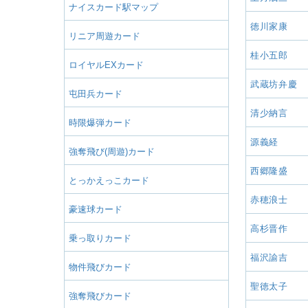
ナイスカード駅マップ
徳川家康
リニア周遊カード
桂小五郎
ロイヤルEXカード
武蔵坊弁慶
屯田兵カード
清少納言
時限爆弾カード
源義経
強奪飛び(周遊)カード
西郷隆盛
とっかえっこカード
赤穂浪士
豪速球カード
高杉晋作
乗っ取りカード
福沢諭吉
物件飛びカード
聖徳太子
強奪飛びカード