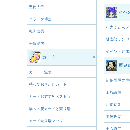
聖徳太子
イベ
クラーク博士
八大うどんス
織田信長
桃太郎ランド
平賀源内
イベント効果
カード
歴史
カード一覧表
紀伊国屋文左
持っておきたいカード
上杉謙信
カードおすすめベスト５
井伊直弼
購入可能カードと売り場
伊達政宗
カード売り場マップ
土方歳三