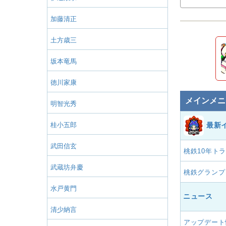
加藤清正
土方歳三
坂本竜馬
徳川家康
メインメニ
明智光秀
桂小五郎
最新
武田信玄
桃鉄10年ト
武蔵坊弁慶
桃鉄グランプ
水戸黄門
ニュース
清少納言
アップデート