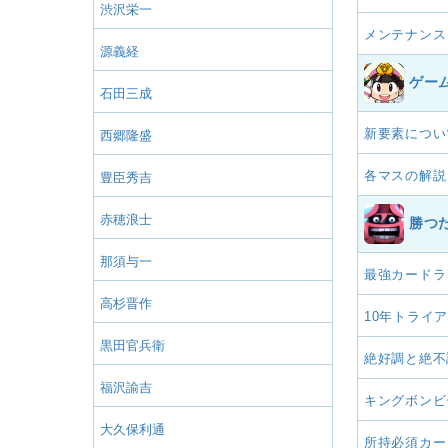
渋沢栄一
メンテナンス
源義経
ゲー
石田三成
新要素につい
西郷隆盛
各マスの解説
豊臣秀吉
赤穂浪士
勝つ
那須与一
最強カードラ
高杉晋作
10年トライ
黒田官兵衛
絶好調と絶不
福沢諭吉
キングボンビ
大久保利通
所持必須カー