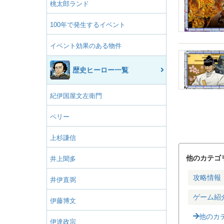
桃太郎ランド
100年で発生するイベント
イベント効果のある物件
歴史ヒーロー一覧
紀伊国屋文左衛門
ペリー
上杉謙信
他のカテゴ
井上聞多
攻略情報
井伊直弼
ゲーム紹
伊藤博文
他のカ
伊達政宗