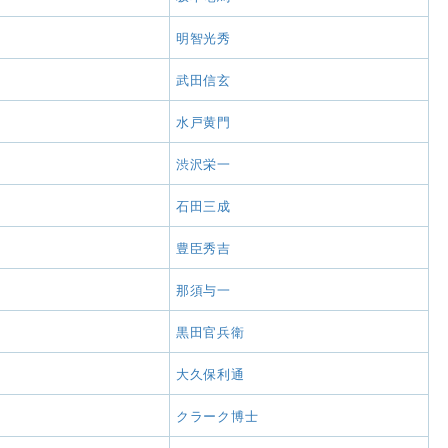
明智光秀
武田信玄
水戸黄門
渋沢栄一
石田三成
豊臣秀吉
那須与一
黒田官兵衛
大久保利通
クラーク博士