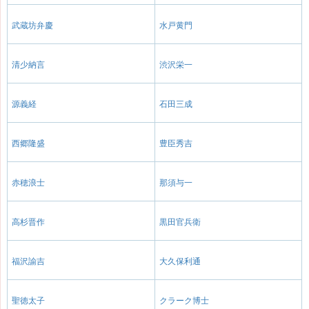
武蔵坊弁慶
水戸黄門
清少納言
渋沢栄一
源義経
石田三成
西郷隆盛
豊臣秀吉
赤穂浪士
那須与一
高杉晋作
黒田官兵衛
福沢諭吉
大久保利通
聖徳太子
クラーク博士