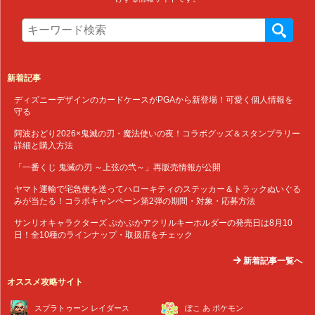
新着記事
ディズニーデザインのカードケースがPGAから新登場！可愛く個人情報を
守る
阿波おどり2026×鬼滅の刃・魔法使いの夜！コラボグッズ＆スタンプラリー
詳細と購入方法
「一番くじ 鬼滅の刃 ～上弦の弐～」再販売情報が公開
ヤマト運輸で宅急便を送ってハローキティのステッカー＆トラックぬいぐる
みが当たる！コラボキャンペーン第2弾の期間・対象・応募方法
サンリオキャラクターズ ぷかぷかアクリルキーホルダーの発売日は8月10
日！全10種のラインナップ・取扱店をチェック
新着記事一覧へ
オススメ攻略サイト
スプラトゥーン レイダース
ぽこ あ ポケモン