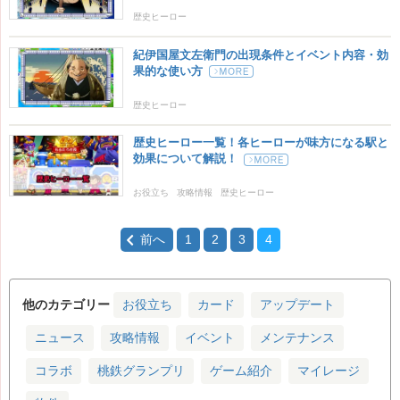
歴史ヒーロー
紀伊国屋文左衛門の出現条件とイベント内容・効
果的な使い方
歴史ヒーロー
歴史ヒーロー一覧！各ヒーローが味方になる駅と
効果について解説！
お役立ち
攻略情報
歴史ヒーロー
前へ
1
2
3
4
他のカテゴリー
お役立ち
カード
アップデート
ニュース
攻略情報
イベント
メンテナンス
コラボ
桃鉄グランプリ
ゲーム紹介
マイレージ