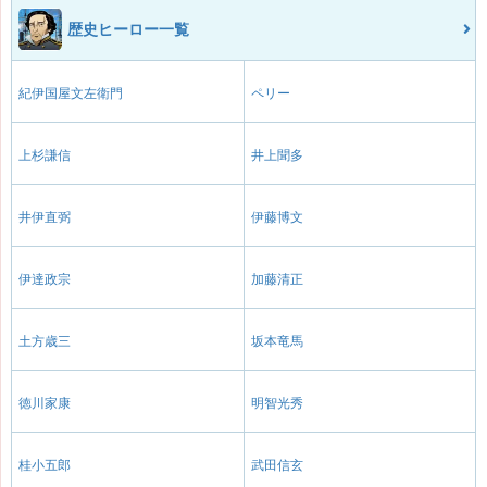
歴史ヒーロー一覧
紀伊国屋文左衛門
ペリー
上杉謙信
井上聞多
井伊直弼
伊藤博文
伊達政宗
加藤清正
土方歳三
坂本竜馬
徳川家康
明智光秀
桂小五郎
武田信玄