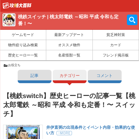
桃鉄スイッチ | 桃太郎電鉄 ～昭和 平成 令和も定
番！〜
ゲームモード
最新アップデート
貧乏神対策
物件絞り込み検索
オススメ物件
カード
歴史ヒーロー一覧
名産怪獣一覧
フレンド掲示板
お役立ち
記事
カテゴリー
コメント
【桃鉄switch】歴史ヒーローの記事一覧【桃
太郎電鉄 ～昭和 平成 令和も定番！〜 スイッ
チ】
井伊直弼の出現条件とイベント内容・効果的な使
い方