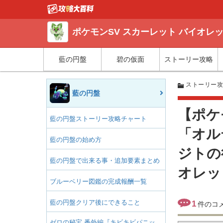
ポケモンSV スカーレット バイオレ
藍の円盤
碧の仮面
ストーリー攻略
ストーリー
藍の円盤
【ポケ
藍の円盤ストーリー攻略チャート
「オル
藍の円盤の始め方
ジトの
藍の円盤で出来る事・追加要素まとめ
オレッ
ブルーベリー図鑑の完成報酬一覧
藍の円盤クリア後にできること
1
件のコ
ゼロの秘宝 番外編『キビキビパニッ