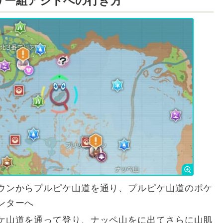
リー組アジトへの行き方
ウンからプルピケ山道を通り、プルピケ山道のポケ
ンターへ
ケ山道を通って登り、ナッペ山をに出てさらに山肌