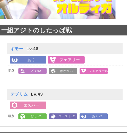
リー組アジトのしたっぱ戦
ギモー
Lv.48
あく
フェアリー
弱点：
どくx2
はがねx2
フェアリーx2
テブリム
Lv.49
エスパー
弱点：
むしx2
ゴーストx2
あくx2