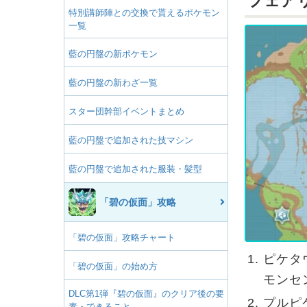
フェア
特別講師陣との交換で貰えるポケモン
一覧
藍の円盤の新ポケモン
藍の円盤の新わざ一覧
スター団幹部イベントまとめ
藍の円盤で追加された技マシン
藍の円盤で追加された服装・髪型
「碧の仮面」攻略
「碧の仮面」攻略チャート
ピケタ
「碧の仮面」の始め方
モンセ
DLC第1弾『碧の仮面』のクリア後の要
プルピ
素・できること