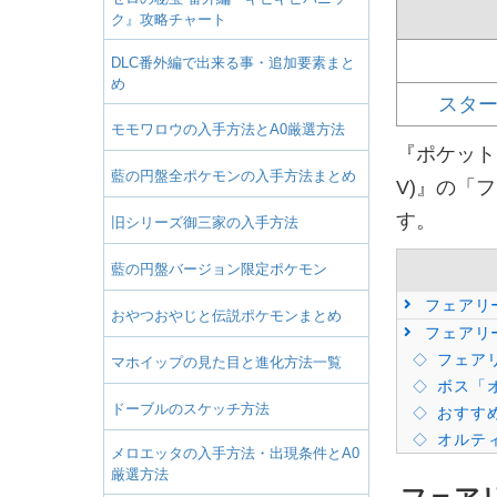
ク』攻略チャート
DLC番外編で出来る事・追加要素まと
め
スター
モモワロウの入手方法とA0厳選方法
『ポケット
藍の円盤全ポケモンの入手方法まとめ
V)』の「
す。
旧シリーズ御三家の入手方法
藍の円盤バージョン限定ポケモン
フェアリ
おやつおやじと伝説ポケモンまとめ
フェアリ
フェア
マホイップの見た目と進化方法一覧
ボス「
ドーブルのスケッチ方法
おすす
オルテ
メロエッタの入手方法・出現条件とA0
厳選方法