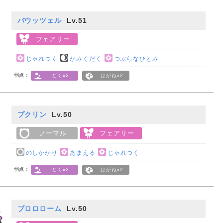
バウッツェル
Lv.51
フェアリー
じゃれつく
かみくだく
つぶらなひとみ
弱点：
どくx2
はがねx2
プクリン
Lv.50
ノーマル
フェアリー
のしかかり
あまえる
じゃれつく
弱点：
どくx2
はがねx2
ブロロローム
Lv.50