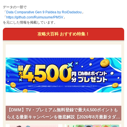
データの一部で
「
Data Comparative Gen 9 Paldea by RoiDadadou
」
「
https://github.com/Ruimusume/PMSV
」
を元にした情報を掲載しています。
攻略大百科 おすすめ特集！
【DMM】TV・プレミアム無料登録で最大4,500ポイントも
らえる最新キャンペーンを徹底解説【2026年8月最新タダポ
チ】