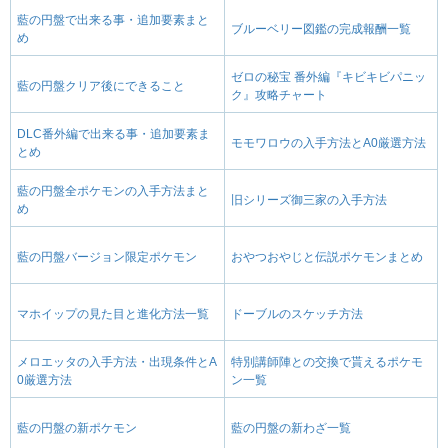
藍の円盤で出来る事・追加要素まと
ブルーベリー図鑑の完成報酬一覧
め
ゼロの秘宝 番外編『キビキビパニッ
藍の円盤クリア後にできること
ク』攻略チャート
DLC番外編で出来る事・追加要素ま
モモワロウの入手方法とA0厳選方法
とめ
藍の円盤全ポケモンの入手方法まと
旧シリーズ御三家の入手方法
め
藍の円盤バージョン限定ポケモン
おやつおやじと伝説ポケモンまとめ
マホイップの見た目と進化方法一覧
ドーブルのスケッチ方法
メロエッタの入手方法・出現条件とA
特別講師陣との交換で貰えるポケモ
0厳選方法
ン一覧
藍の円盤の新ポケモン
藍の円盤の新わざ一覧