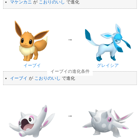
マケンカニ
が
こおりのいし
で進化
→
イーブイ
グレイシア
イーブイ
が
こおりのいし
で進化
→