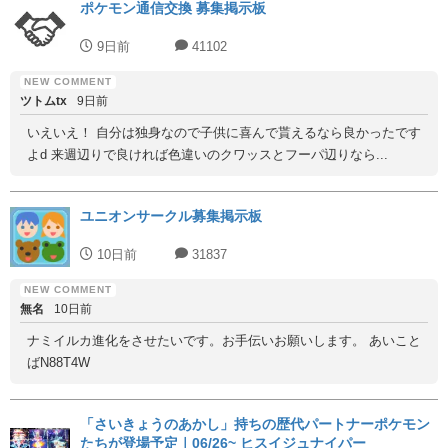
ポケモン通信交換 募集掲示板
9日前
41102
ツトムtx
9日前
いえいえ！ 自分は独身なので子供に喜んで貰えるなら良かったです
よd 来週辺りで良ければ色違いのクワッスとフーパ辺りなら...
ユニオンサークル募集掲示板
10日前
31837
無名
10日前
ナミイルカ進化をさせたいです。お手伝いお願いします。 あいこと
ばN88T4W
「さいきょうのあかし」持ちの歴代パートナーポケモン
たちが登場予定｜06/26~ ヒスイジュナイパー