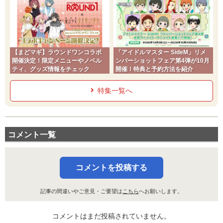
【まどマギ】ラウンドワンコラボ
「アイドルマスター SideM」リメ
開催決定！限定メニューやノベル
ンバーショットフェア第4弾が10月
ティ、グッズ情報をチェック
開催！特典と予約方法を紹介
特集一覧へ
コメント一覧
コメントを投稿する
記事の間違いやご意見・ご要望は
こちら
へお願いします。
コメントはまだ投稿されていません。