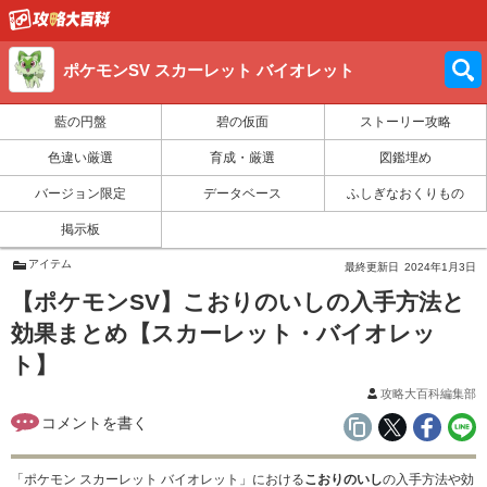
ポケモンSV スカーレット バイオレット
藍の円盤
碧の仮面
ストーリー攻略
色違い厳選
育成・厳選
図鑑埋め
バージョン限定
データベース
ふしぎなおくりもの
掲示板
アイテム
最終更新日
2024年1月3日
【ポケモンSV】こおりのいしの入手方法と
効果まとめ【スカーレット・バイオレッ
ト】
攻略大百科編集部
「ポケモン スカーレット バイオレット」における
こおりのいし
の入手方法や効