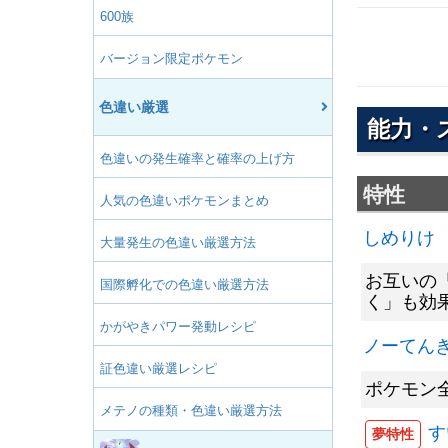
600族
バージョン限定ポケモン
色違い厳選
能力・
色違いの発生確率と確率の上げ方
特性
人気の色違いポケモンまとめ
しめりけ
大量発生の色違い厳選方法
お互いの
国際孵化での色違い厳選方法
く」も効
かがやきパワー発動レシピ
ノーてん
証色違い厳選レシピ
ポケモン
メテノの種類・色違い厳選方法
す
夢特性