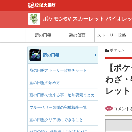
ポケモンSV スカーレット バイオレ
藍の円盤
碧の仮面
ストーリー攻略
ポケモン
藍の円盤
【ポケ
藍の円盤ストーリー攻略チャート
わざ・
藍の円盤の始め方
レット
藍の円盤で出来る事・追加要素まとめ
ブルーベリー図鑑の完成報酬一覧
藍の円盤クリア後にできること
ゼロの秘宝 番外編『キビキビパニッ