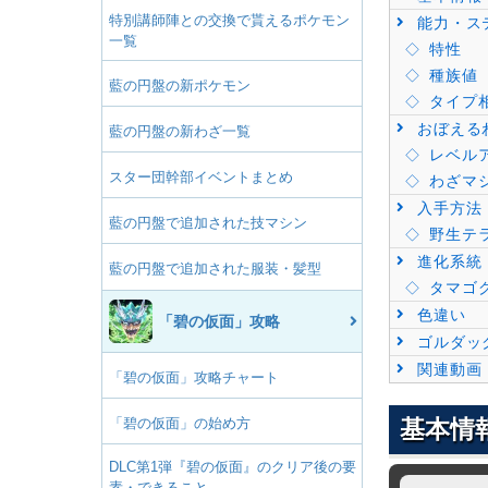
特別講師陣との交換で貰えるポケモン
能力・ス
一覧
特性
種族値
藍の円盤の新ポケモン
タイプ
おぼえる
藍の円盤の新わざ一覧
レベル
スター団幹部イベントまとめ
わざマ
入手方法
藍の円盤で追加された技マシン
野生テラ
進化系統
藍の円盤で追加された服装・髪型
タマゴ
色違い
「碧の仮面」攻略
ゴルダッ
関連動画
「碧の仮面」攻略チャート
「碧の仮面」の始め方
基本情
DLC第1弾『碧の仮面』のクリア後の要
素・できること