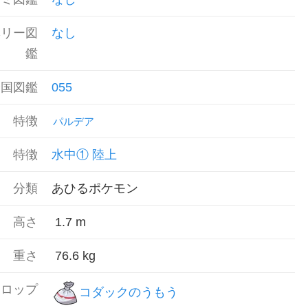
ベリー図
なし
鑑
全国図鑑
055
特徴
パルデア
特徴
水中①
陸上
分類
あひるポケモン
高さ
1.7
m
重さ
76.6
kg
ドロップ
コダックのうもう