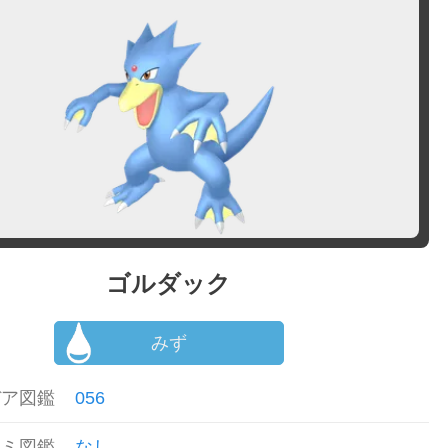
ゴルダック
みず
デア図鑑
056
カミ図鑑
なし