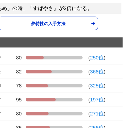
あめ」の時、「すばやさ」が2倍になる。
夢特性の入手方法
P
80
(
250位
)
撃
82
(
368位
)
御
78
(
325位
)
攻
95
(
197位
)
防
80
(
271位
)
さ
85
(
256位
)