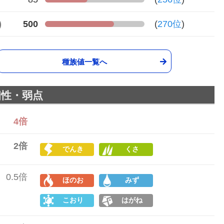
)
500
(
270位
)
種族値一覧へ
相性・弱点
4倍
2倍
でんき
くさ
0.5倍
ほのお
みず
こおり
はがね