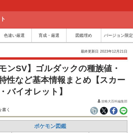
ット
色違い厳選
育成・厳選
図鑑埋め
バージョン限定
最終更新日
2023年12月21日
モンSV】ゴルダックの種族値・
特性など基本情報まとめ【スカー
・バイオレット】
攻略大百科編集部
ポケモン図鑑