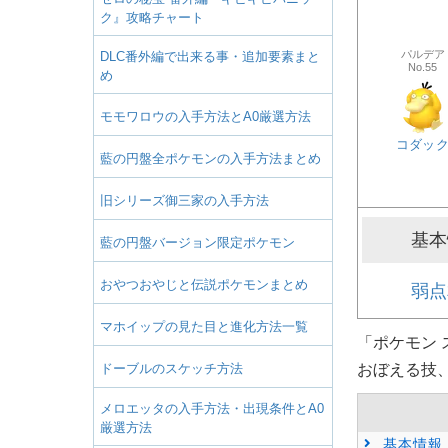
ク』攻略チャート
パルデア
DLC番外編で出来る事・追加要素まと
No.55
め
モモワロウの入手方法とA0厳選方法
コダッ
藍の円盤全ポケモンの入手方法まとめ
旧シリーズ御三家の入手方法
基本
藍の円盤バージョン限定ポケモン
おやつおやじと伝説ポケモンまとめ
弱点
マホイップの見た目と進化方法一覧
「ポケモン 
ドーブルのスケッチ方法
おぼえる技
メロエッタの入手方法・出現条件とA0
厳選方法
基本情報