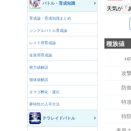
バトル・育成知識
天気が「
育成論・育成知識まとめ
シングルバトル育成論
種族値
レイド用育成論
金策用育成論
H
努力値解説
攻
個体値解説
防
タマゴ孵化・遺伝
特
夢特性の入手方法
特
テラレイドバトル
素早