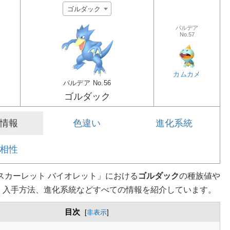
ゴルダック
パルデア
No.57
ク
カムカメ
パルデア
No.56
ゴルダック
情報
色違い
進化系統
相性
スカーレット バイオレット」における
ゴルダック
の種族値や
、入手方法、進化系統などすべての情報を紹介しています。
目次
[
非表示
]