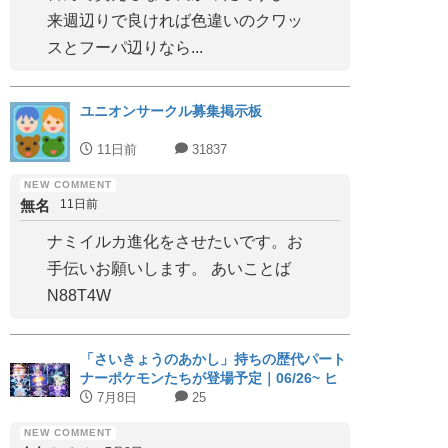
来週辺りで良ければ色違いのクワッ
スとフーパ辺りなら...
ユニオンサークル募集掲示板
11日前
31837
無名
11日前
ナミイルカ進化をさせたいです。お
手伝いお願いします。 あいことば
N88T4W
「さいきょうのあかし」持ちの歴代パート
ナーポケモンたちが登場予定｜06/26~ ヒ
スイジュナイパー
7月8日
25