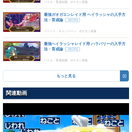
すてみタックル
ノーマル
バトル・育成知識
ポケモン収集
120
100
15 (24)
物理
威力
命中
PP
最強ガオガエンレイド用 ヘイラッシャの入手方
法・育成論
のろい
ゴースト
--
--
10 (16)
変化
威力
命中
PP
イベント・キャンペーン
ポケモン収集
最強ヘイラッシャレイド用 ハラバリーの入手方
法・育成論
バトル・育成知識
ポケモン収集
もっと見る
関連動画