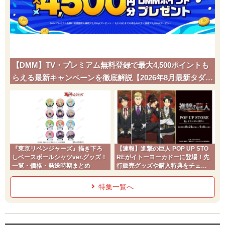
【DMM】TV・プレミアム無料登録で最大4,500ポイントも
らえる最新キャンペーンを徹底解説【2026年8月最新タダポ
チ】
『東京リベンジャーズ』描き下ろ
【速報】進撃の巨人 POP UP STO
しベースボールシャツver.グッズ！
REがイトーヨーカドーに登場！先
一覧・価格・発送時期まとめ
行販売グッズや購入特典をチェッ
ク
特集一覧へ