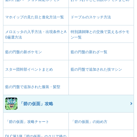
マホイップの見た目と進化方法一覧
ドーブルのスケッチ方法
メロエッタの入手方法・出現条件とA
特別講師陣との交換で貰えるポケモ
0厳選方法
ン一覧
藍の円盤の新ポケモン
藍の円盤の新わざ一覧
スター団幹部イベントまとめ
藍の円盤で追加された技マシン
藍の円盤で追加された服装・髪型
「碧の仮面」攻略
「碧の仮面」攻略チャート
「碧の仮面」の始め方
DLC第1弾『碧の仮面』のクリア後の