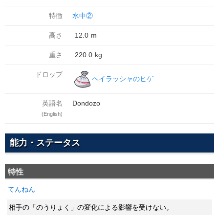
特徴
水中②
高さ
12.0
m
重さ
220.0
kg
ドロップ
ヘイラッシャのヒゲ
英語名
Dondozo
(English)
能力・ステータス
特性
てんねん
相手の「のうりょく」の変化による影響を受けない。