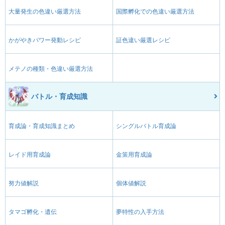
大量発生の色違い厳選方法
国際孵化での色違い厳選方法
かがやきパワー発動レシピ
証色違い厳選レシピ
メテノの種類・色違い厳選方法
バトル・育成知識
育成論・育成知識まとめ
シングルバトル育成論
レイド用育成論
金策用育成論
努力値解説
個体値解説
タマゴ孵化・遺伝
夢特性の入手方法