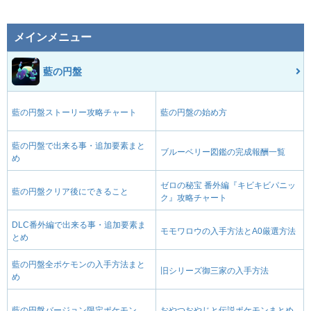
メインメニュー
藍の円盤
藍の円盤ストーリー攻略チャート
藍の円盤の始め方
藍の円盤で出来る事・追加要素まと
ブルーベリー図鑑の完成報酬一覧
め
ゼロの秘宝 番外編『キビキビパニッ
藍の円盤クリア後にできること
ク』攻略チャート
DLC番外編で出来る事・追加要素ま
モモワロウの入手方法とA0厳選方法
とめ
藍の円盤全ポケモンの入手方法まと
旧シリーズ御三家の入手方法
め
藍の円盤バージョン限定ポケモン
おやつおやじと伝説ポケモンまとめ