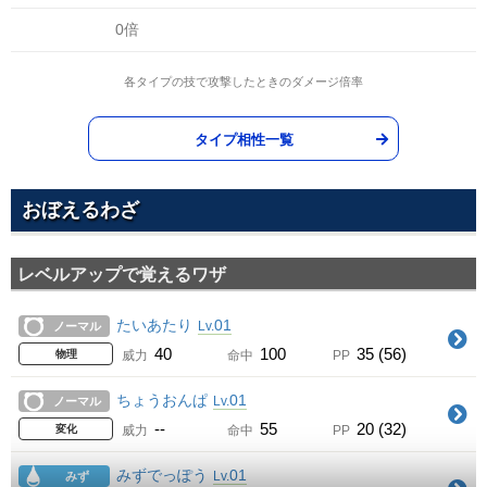
0倍
各タイプの技で攻撃したときのダメージ倍率
タイプ相性一覧
おぼえるわざ
レベルアップで覚えるワザ
たいあたり
01
Lv.
ノーマル
40
100
35 (56)
物理
威力
命中
PP
ちょうおんぱ
01
Lv.
ノーマル
--
55
20 (32)
変化
威力
命中
PP
みずでっぽう
01
Lv.
みず