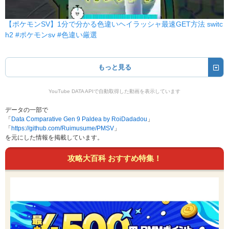
【ポケモンSV】1分で分かる色違いヘイラッシャ最速GET方法 switc
h2 #ポケモンsv #色違い厳選
もっと見る
YouTube DATA APIで自動取得した動画を表示しています
データの一部で
「
Data Comparative Gen 9 Paldea by RoiDadadou
」
「
https://github.com/Ruimusume/PMSV
」
を元にした情報を掲載しています。
攻略大百科 おすすめ特集！