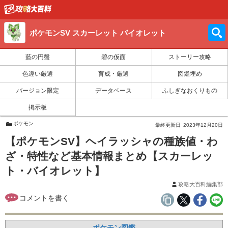
ポケモンSV スカーレット バイオレット
藍の円盤
碧の仮面
ストーリー攻略
色違い厳選
育成・厳選
図鑑埋め
バージョン限定
データベース
ふしぎなおくりもの
掲示板
ポケモン
最終更新日
2023年12月20日
【ポケモンSV】ヘイラッシャの種族値・わ
ざ・特性など基本情報まとめ【スカーレッ
ト・バイオレット】
攻略大百科編集部
ポケモン図鑑