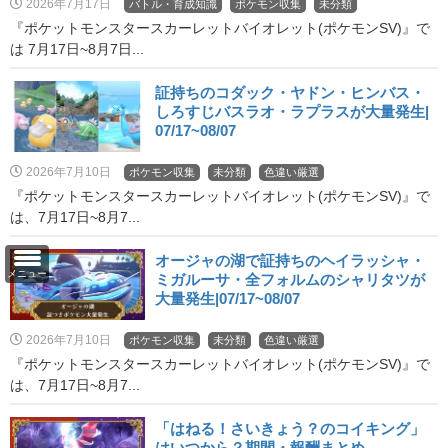
2026年7月17日
バトル・育成知識
ポケモン収集
未分類
『ポケットモンスタースカーレットバイオレット(ポケモンSV)』で
は 7月17日~8月7日...
証持ちのコダック・ヤドン・ヒンバス・
しろすじバスラオ・ラプラスが大量発生|
07/17~08/07
2026年7月10日
ポケモン収集
未分類
色違い厳選
『ポケットモンスタースカーレットバイオレット(ポケモンSV)』で
は、7月17日~8月7...
オージャの湖で証持ちのヘイラッシャ・
メニュー
ミガルーサ・全フォルムのシャリタツが
大量発生|07/17~08/07
2026年7月10日
ポケモン収集
未分類
色違い厳選
『ポケットモンスタースカーレットバイオレット(ポケモンSV)』で
は、7月17日~8月7...
「はねる！さいきょう？のコイキング」
はいつから？期間・報酬まとめ