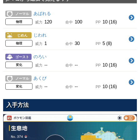
みず
みずびたし
30
60
100
20 (32)
Lv.
みず
特殊
威力
命中
PP
あばれる
ノーマル
--
100
20 (32)
変化
威力
命中
PP
ひやみず
120
100
10 (16)
みず
新登場
物理
威力
命中
PP
のしかかり
35
50
100
20 (32)
Lv.
ノーマル
特殊
威力
命中
PP
じわれ
じめん
85
100
15 (24)
物理
威力
命中
PP
からげんき
1
30
5 (8)
ノーマル
物理
威力
命中
PP
アクアテール
40
70
100
20 (32)
Lv.
みず
物理
威力
命中
PP
のろい
ゴースト
90
90
10 (16)
物理
威力
命中
PP
じならし
--
--
10 (16)
じめん
変化
威力
命中
PP
あまごい
45
60
100
20 (32)
Lv.
みず
物理
威力
命中
PP
あくび
ノーマル
--
--
5 (8)
変化
威力
命中
PP
ゆきなだれ
--
--
10 (16)
こおり
変化
威力
命中
PP
いっちょうあがり
50
60
100
10 (16)
Lv.
ドラゴン
新登場
物理
威力
命中
PP
80
100
10 (16)
物理
威力
命中
PP
入手方法
こらえる
ノーマル
ヘビーボンバー
55
--
--
10 (16)
Lv.
はがね
変化
威力
命中
PP
1
100
10 (16)
物理
威力
命中
PP
あまごい
みず
すてみタックル
60
--
--
5 (8)
Lv.
ノーマル
変化
威力
命中
PP