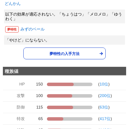
どんかん
以下の効果が適応されない。「ちょうはつ」「メロメロ」「ゆう
わく」
みずのベール
夢特性
「やけど」にならない。
夢特性の入手方法
種族値
HP
150
(
10位
)
攻撃
100
(
200位
)
防御
115
(
63位
)
特攻
65
(
417位
)