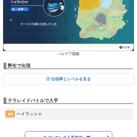
120
100
15 (24)
物理
威力
命中
PP
しねんのずつき
エスパー
ウェーブタックル
65
80
90
15 (24)
Lv.
みず
物理
威力
命中
PP
120
100
10 (16)
物理
威力
命中
PP
のしかかり
ノーマル
85
100
15 (24)
物理
威力
命中
PP
ねごと
ノーマル
パルデア図鑑
--
--
10 (16)
変化
威力
命中
PP
野生で出現
たきのぼり
みず
出現率とレベルを見る
80
100
15 (24)
物理
威力
命中
PP
じだんだ
じめん
テラレイドバトルで入手
75
100
10 (16)
物理
威力
命中
PP
ヘイラッシャ
★6
ねむる
エスパー
--
--
5 (8)
変化
威力
命中
PP