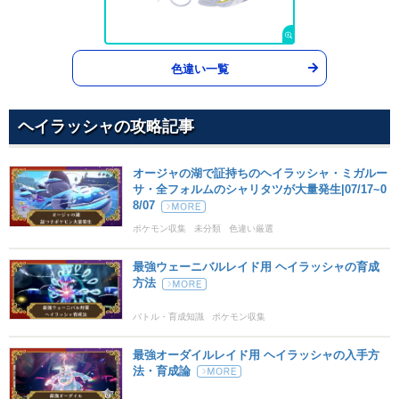
ハイドロポンプ
みず
110
80
5 (8)
特殊
威力
命中
PP
色違い一覧
じしん
じめん
100
100
10 (16)
物理
威力
命中
PP
ヘイラッシャの攻略記事
ギガインパクト
ノーマル
オージャの湖で証持ちのヘイラッシャ・ミガルー
150
90
5 (8)
物理
威力
命中
PP
サ・全フォルムのシャリタツが大量発生|07/17~0
8/07
げきりん
ドラゴン
ポケモン収集
未分類
色違い厳選
120
100
10 (16)
物理
威力
命中
PP
最強ウェーニバルレイド用 ヘイラッシャの育成
はかいこうせん
ノーマル
方法
150
90
5 (8)
特殊
威力
命中
PP
バトル・育成知識
ポケモン収集
テラバースト
ノーマル
新登場
最強オーダイルレイド用 ヘイラッシャの入手方
80
100
10 (16)
特殊
威力
命中
PP
法・育成論