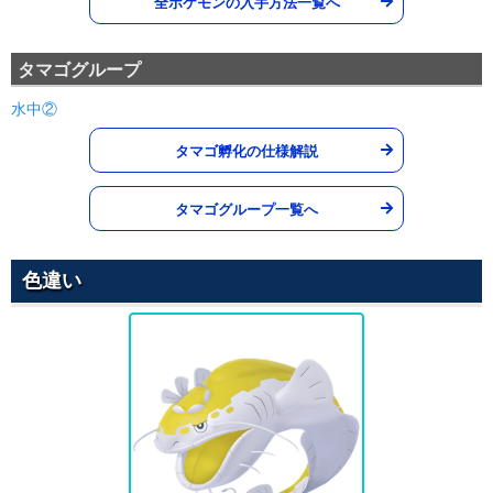
いわなだれ
全ポケモンの入手方法一覧へ
いわ
75
90
10 (16)
物理
威力
命中
PP
タマゴグループ
ボディプレス
かくとう
80
100
10 (16)
物理
威力
命中
PP
水中②
タマゴ孵化の仕様解説
みがわり
ノーマル
--
--
10 (16)
変化
威力
命中
PP
タマゴグループ一覧へ
かみくだく
あく
80
100
15 (24)
物理
威力
命中
PP
色違い
アクアブレイク
みず
85
100
10 (16)
物理
威力
命中
PP
ヘビーボンバー
はがね
1
100
10 (16)
物理
威力
命中
PP
なみのり
みず
90
100
15 (24)
特殊
威力
命中
PP