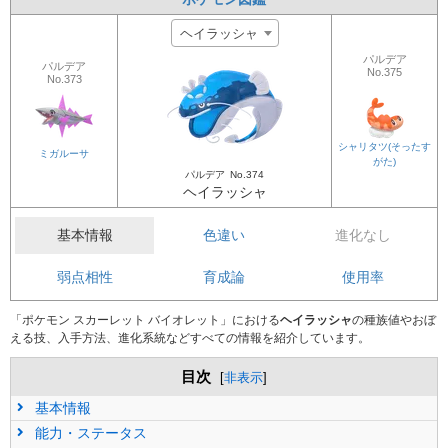
ヘイラッシャ
パルデア
パルデア
No.375
No.373
シャリタツ(そったす
ミガルーサ
がた)
パルデア
No.374
ヘイラッシャ
基本情報
色違い
進化なし
弱点相性
育成論
使用率
「ポケモン スカーレット バイオレット」における
ヘイラッシャ
の種族値やおぼ
える技、入手方法、進化系統などすべての情報を紹介しています。
目次
[
非表示
]
基本情報
能力・ステータス