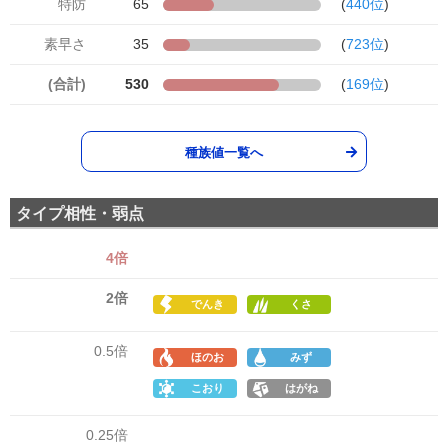
特防
65
(
440位
)
素早さ
35
(
723位
)
(合計)
530
(
169位
)
種族値一覧へ
タイプ相性・弱点
4倍
2倍
でんき
くさ
0.5倍
ほのお
みず
こおり
はがね
0.25倍