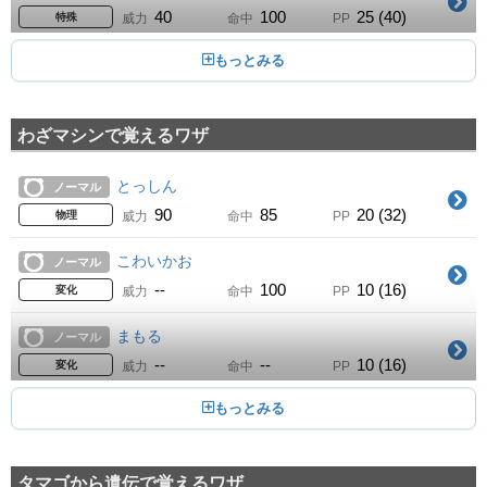
40
100
25 (40)
特殊
威力
命中
PP
くすぐる
05
Lv.
ノーマル
--
100
20 (32)
変化
威力
命中
PP
わざマシンで覚えるワザ
じたばた
10
Lv.
ノーマル
1
100
15 (24)
物理
威力
命中
PP
とっしん
ノーマル
ねむる
15
90
85
20 (32)
Lv.
エスパー
物理
威力
命中
PP
--
--
5 (8)
変化
威力
命中
PP
こわいかお
ノーマル
ねごと
15
--
100
10 (16)
Lv.
ノーマル
変化
威力
命中
PP
--
--
10 (16)
変化
威力
命中
PP
まもる
ノーマル
ダイビング
20
--
--
10 (16)
Lv.
みず
変化
威力
命中
PP
80
100
10 (16)
物理
威力
命中
PP
こおりのキバ
こおり
おたけび
25
65
95
15 (24)
Lv.
ノーマル
物理
威力
命中
PP
--
100
30 (48)
変化
威力
命中
PP
タマゴから遺伝で覚えるワザ
みずのはどう