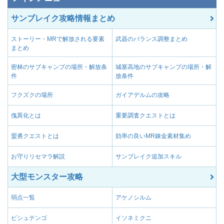
サンブレイク攻略情報まとめ
ストーリー・MRで解放される要素
武器のバランス調整まとめ
まとめ
密林のサブキャンプの場所・解放条
城塞高地のサブキャンプの場所・解
件
放条件
フクズクの場所
ガイアデルムの攻略
傀異化とは
重要調査クエストとは
盟勇クエストとは
効率の良いMR錬金素材集め
お守りリセマラ解説
サンブレイク追加スキル
大型モンスター攻略
弱点一覧
アケノシルム
ビシュテンゴ
イソネミクニ