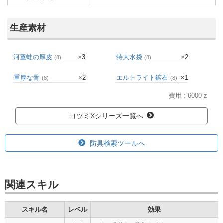
生産素材
河童蛙の厚皮
×3
特大水袋
×2
(8)
(8)
重厚な骨
×2
エルトライト鉱石
×1
(8)
(8)
費用 : 6000 z
ヨツミXシリーズ一覧へ
防具検索ツールへ
関連スキル
スキル名
レベル
効果