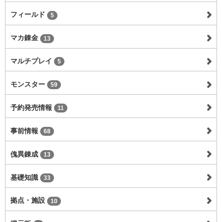
フィールド
5
マカ錬金
13
マルチプレイ
5
モンスター
59
予約発売情報
11
事前情報
68
傀異錬成
13
基礎知識
33
拠点・施設
10