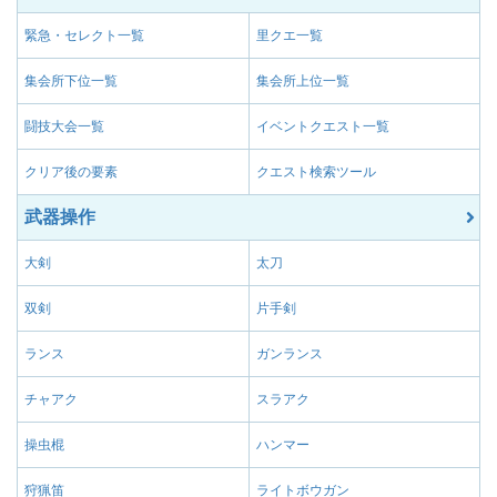
緊急・セレクト一覧
里クエ一覧
集会所下位一覧
集会所上位一覧
闘技大会一覧
イベントクエスト一覧
クリア後の要素
クエスト検索ツール
武器操作
大剣
太刀
双剣
片手剣
ランス
ガンランス
チャアク
スラアク
操虫棍
ハンマー
狩猟笛
ライトボウガン