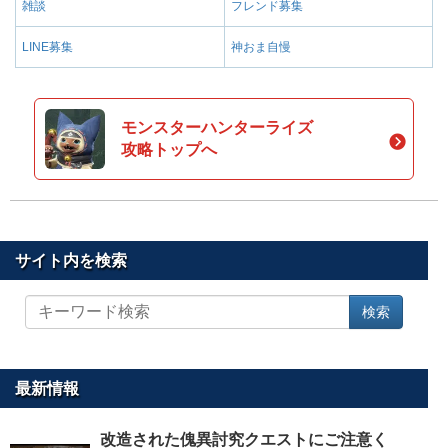
雑談
フレンド募集
LINE募集
神おま自慢
モンスターハンターライズ
攻略トップへ
サイト内を検索
サ
検索
イ
ト
内
を
最新情報
検
索
改造された傀異討究クエストにご注意く