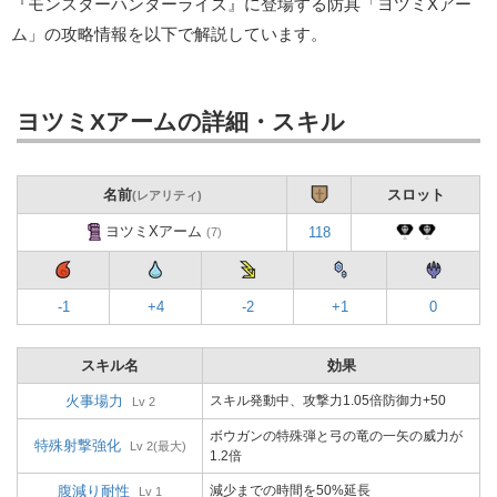
『モンスターハンターライズ』に登場する防具「ヨツミXアー
ム」の攻略情報を以下で解説しています。
ヨツミXアームの詳細・スキル
名前
スロット
(レアリティ)
ヨツミXアーム
118
(7)
-1
+4
-2
+1
0
スキル名
効果
火事場力
スキル発動中、攻撃力1.05倍防御力+50
Lv 2
ボウガンの特殊弾と弓の竜の一矢の威力が
特殊射撃強化
Lv 2(最大)
1.2倍
腹減り耐性
減少までの時間を50%延長
Lv 1