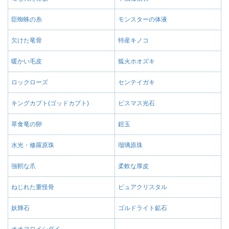
臣蜘蛛の糸
モンスターの体液
欠けた竜骨
特産キノコ
暖かい毛皮
狐火ホオズキ
ロックローズ
センテイガキ
キングカブト(ゴッドカブト)
ビスマス光石
草食竜の卵
鎧玉
水光・修羅原珠
瑠璃原珠
強靭な爪
柔軟な厚皮
ねじれた重怪骨
ピュアクリスタル
妖輝石
ゴルドライト鉱石
オオヨロイシダイ