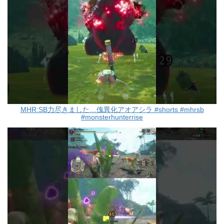
MHR:SB力尽きました…傀異化アオアシラ #shorts #mhrsb
#monsterhunterrise