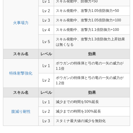
Lv 1
スキル発動中、防御力+50
Lv 2
スキル発動中、攻撃力1.05倍防御力+50
Lv 3
スキル発動中、攻撃力1.05倍防御力+100
火事場力
Lv 4
スキル発動中、攻撃力1.1倍防御力+100
スキル発動中、攻撃力1.3倍防御力上昇効果
Lv 5
は無くなる
スキル名
レベル
効果
ボウガンの特殊弾と弓の竜の一矢の威力が
Lv 1
1.1倍
特殊射撃強化
ボウガンの特殊弾と弓の竜の一矢の威力が
Lv 2
1.2倍
スキル名
レベル
効果
Lv 1
減少までの時間を50%延長
腹減り耐性
Lv 2
減少までの時間を100%延長
Lv 3
スタミナ最大値の減少を無効化