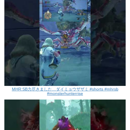
MHR:SB力尽きました…ダイミョウザザミ #shorts #mhrsb
#monsterhunterrise