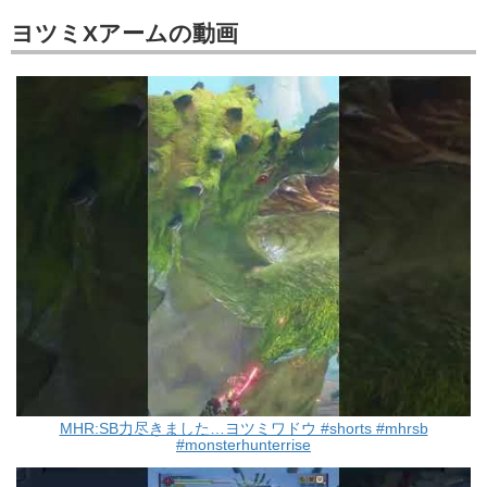
ヨツミXアームの動画
MHR:SB力尽きました…ヨツミワドウ #shorts #mhrsb
#monsterhunterrise