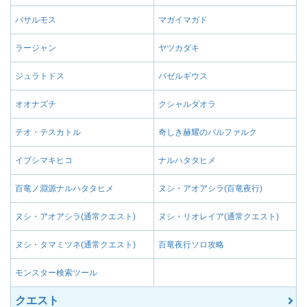
バサルモス
マガイマガド
ラージャン
ヤツカダキ
ジュラトドス
バゼルギウス
オオナズチ
クシャルダオラ
テオ・テスカトル
奇しき赫耀のバルファルク
イブシマキヒコ
ナルハタタヒメ
百竜ノ淵源ナルハタタヒメ
ヌシ・アオアシラ(百竜夜行)
ヌシ・アオアシラ(通常クエスト)
ヌシ・リオレイア(通常クエスト)
ヌシ・タマミツネ(通常クエスト)
百竜夜行ソロ攻略
モンスター検索ツール
クエスト