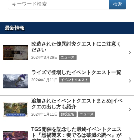
サ
検索
イ
ト
内
を
最新情報
検
索
改造された傀異討究クエストにご注意く
ださい
2024年3月26日
ニュース
ライズで登場したイベントクエスト一覧
2024年1月11日
イベントクエスト
追加されたイベントクエストまとめ|イベ
クエの出し方も紹介
2024年1月11日
お役立ち
ニュース
TGS開催を記念した最終イベントクエス
ト『烈禍襲来：奏でるは破滅の調べ』が