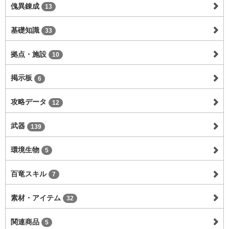
傀異錬成
13
基礎知識
33
拠点・施設
10
掲示板
6
攻略データ
12
武器
139
環境生物
5
百竜スキル
7
素材・アイテム
32
関連商品
5