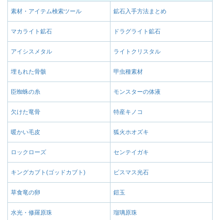
素材・アイテム検索ツール
鉱石入手方法まとめ
マカライト鉱石
ドラグライト鉱石
アイシスメタル
ライトクリスタル
埋もれた骨骸
甲虫種素材
臣蜘蛛の糸
モンスターの体液
欠けた竜骨
特産キノコ
暖かい毛皮
狐火ホオズキ
ロックローズ
センテイガキ
キングカブト(ゴッドカブト)
ビスマス光石
草食竜の卵
鎧玉
水光・修羅原珠
瑠璃原珠