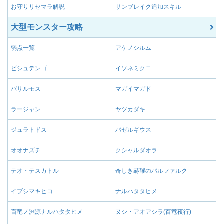
お守りリセマラ解説
サンブレイク追加スキル
大型モンスター攻略
弱点一覧
アケノシルム
ビシュテンゴ
イソネミクニ
バサルモス
マガイマガド
ラージャン
ヤツカダキ
ジュラトドス
バゼルギウス
オオナズチ
クシャルダオラ
テオ・テスカトル
奇しき赫耀のバルファルク
イブシマキヒコ
ナルハタタヒメ
百竜ノ淵源ナルハタタヒメ
ヌシ・アオアシラ(百竜夜行)