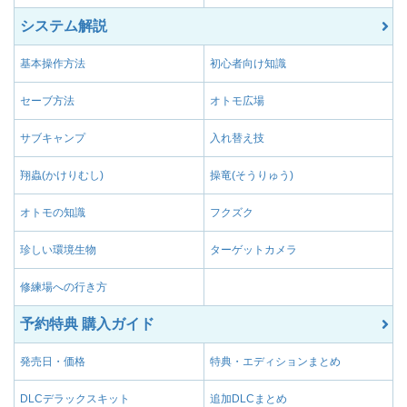
システム解説
基本操作方法
初心者向け知識
セーブ方法
オトモ広場
サブキャンプ
入れ替え技
翔蟲(かけりむし)
操竜(そうりゅう)
オトモの知識
フクズク
珍しい環境生物
ターゲットカメラ
修練場への行き方
予約特典 購入ガイド
発売日・価格
特典・エディションまとめ
DLCデラックスキット
追加DLCまとめ