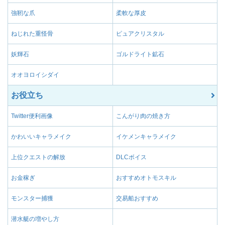
強靭な爪
柔軟な厚皮
ねじれた重怪骨
ピュアクリスタル
妖輝石
ゴルドライト鉱石
オオヨロイシダイ
お役立ち
Twitter便利画像
こんがり肉の焼き方
かわいいキャラメイク
イケメンキャラメイク
上位クエストの解放
DLCボイス
お金稼ぎ
おすすめオトモスキル
モンスター捕獲
交易船おすすめ
潜水艇の増やし方