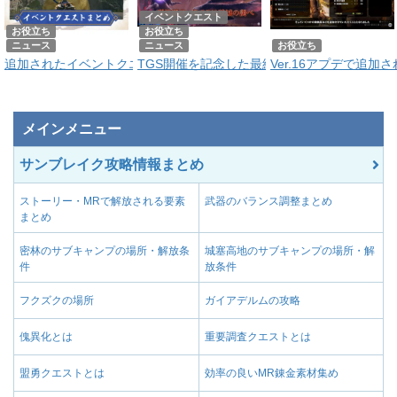
イベントクエスト
お役立ち
お役立ち
ニュース
ニュース
お役立ち
追加されたイベントクエストまとめ|イベクエの出し方も紹介
TGS開催を記念した最終イベントクエスト『
Ver.16アプデで追
メインメニュー
サンブレイク攻略情報まとめ
ストーリー・MRで解放される要素
武器のバランス調整まとめ
まとめ
密林のサブキャンプの場所・解放条
城塞高地のサブキャンプの場所・解
件
放条件
フクズクの場所
ガイアデルムの攻略
傀異化とは
重要調査クエストとは
盟勇クエストとは
効率の良いMR錬金素材集め