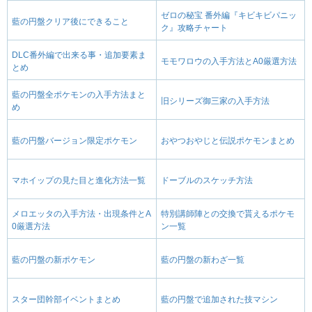
ゼロの秘宝 番外編『キビキビパニッ
藍の円盤クリア後にできること
ク』攻略チャート
DLC番外編で出来る事・追加要素ま
モモワロウの入手方法とA0厳選方法
とめ
藍の円盤全ポケモンの入手方法まと
旧シリーズ御三家の入手方法
め
藍の円盤バージョン限定ポケモン
おやつおやじと伝説ポケモンまとめ
マホイップの見た目と進化方法一覧
ドーブルのスケッチ方法
メロエッタの入手方法・出現条件とA
特別講師陣との交換で貰えるポケモ
0厳選方法
ン一覧
藍の円盤の新ポケモン
藍の円盤の新わざ一覧
スター団幹部イベントまとめ
藍の円盤で追加された技マシン