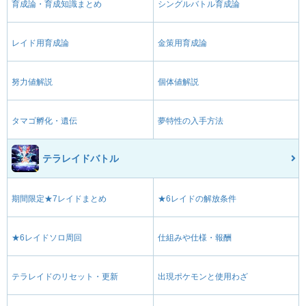
育成論・育成知識まとめ
シングルバトル育成論
レイド用育成論
金策用育成論
努力値解説
個体値解説
タマゴ孵化・遺伝
夢特性の入手方法
テラレイドバトル
期間限定★7レイドまとめ
★6レイドの解放条件
★6レイドソロ周回
仕組みや仕様・報酬
テラレイドのリセット・更新
出現ポケモンと使用わざ