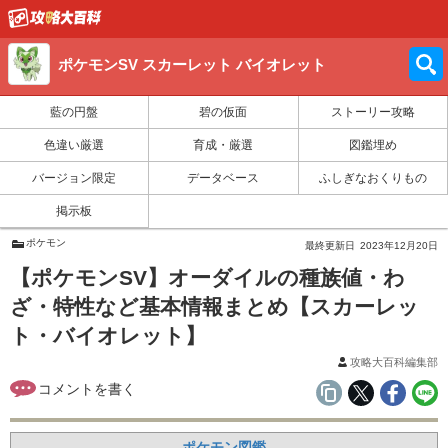
ポケモンSV スカーレット バイオレット
藍の円盤
碧の仮面
ストーリー攻略
色違い厳選
育成・厳選
図鑑埋め
バージョン限定
データベース
ふしぎなおくりもの
掲示板
ポケモン
最終更新日
2023年12月20日
【ポケモンSV】オーダイルの種族値・わ
ざ・特性など基本情報まとめ【スカーレッ
ト・バイオレット】
攻略大百科編集部
ポケモン図鑑