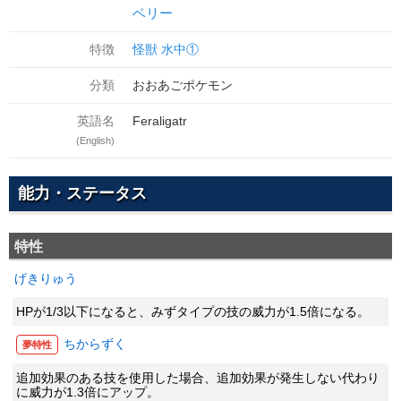
ベリー
特徴
怪獣
水中①
分類
おおあごポケモン
英語名
Feraligatr
(English)
能力・ステータス
特性
げきりゅう
HPが1/3以下になると、みずタイプの技の威力が1.5倍になる。
ちからずく
夢特性
追加効果のある技を使用した場合、追加効果が発生しない代わり
に威力が1.3倍にアップ。