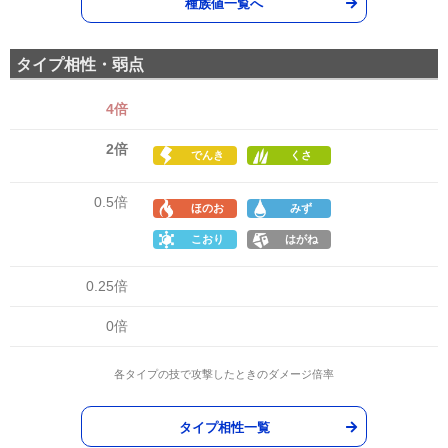
種族値一覧へ
タイプ相性・弱点
4倍
2倍
でんき
くさ
0.5倍
ほのお
みず
こおり
はがね
0.25倍
0倍
各タイプの技で攻撃したときのダメージ倍率
タイプ相性一覧