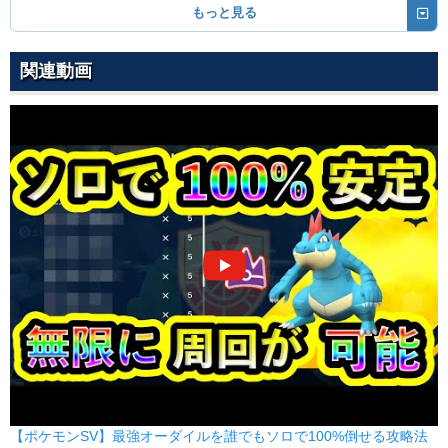
もっと見る
80
100
15 (24)
物理
威力
命中
PP
じだんだ
じめん
関連動画
75
100
10 (16)
物理
威力
命中
PP
ねむる
エスパー
--
--
5 (8)
変化
威力
命中
PP
いわなだれ
いわ
75
90
10 (16)
物理
威力
命中
PP
つるぎのまい
ノーマル
--
--
20 (32)
変化
威力
命中
PP
りゅうのまい
ドラゴン
--
--
20 (32)
変化
威力
命中
PP
みがわり
ノーマル
--
--
10 (16)
変化
威力
命中
PP
【ポケモンSV】最強オーダイルを誰でもソロで100%倒せる攻略法