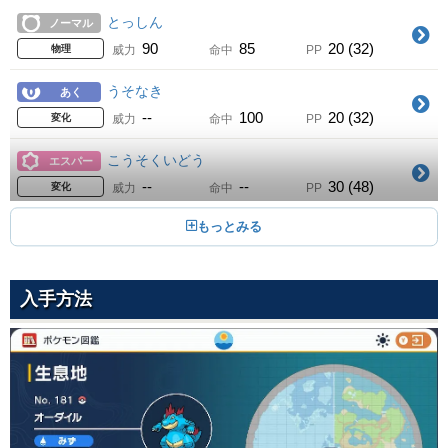
60
100
25 (40)
物理
威力
命中
PP
とっしん
ノーマル
こわいかお
15
90
85
20 (32)
Lv.
ノーマル
物理
威力
命中
PP
--
100
10 (16)
変化
威力
命中
PP
うそなき
あく
こおりのキバ
21
--
100
20 (32)
Lv.
こおり
変化
威力
命中
PP
65
95
15 (24)
物理
威力
命中
PP
こうそくいどう
エスパー
じたばた
24
--
--
30 (48)
Lv.
ノーマル
変化
威力
命中
PP
1
100
15 (24)
物理
威力
命中
PP
どろかけ
じめん
かみくだく
32
20
100
10 (16)
Lv.
あく
特殊
威力
命中
PP
80
100
15 (24)
物理
威力
命中
PP
入手方法
こわいかお
ノーマル
きりさく
37
--
100
10 (16)
Lv.
ノーマル
変化
威力
命中
PP
70
100
20 (32)
物理
威力
命中
PP
まもる
ノーマル
いやなおと
44
--
--
10 (16)
Lv.
ノーマル
変化
威力
命中
PP
--
85
40 (64)
変化
威力
命中
PP
こおりのキバ
こおり