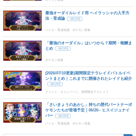
シャドークロー
ゴースト
最強オーダイルレイド用 ヘイラッシャの入手方
70
100
15 (24)
物理
威力
命中
PP
法・育成論
サイコファング
エスパー
バトル・育成知識
ポケモン収集
85
100
10 (16)
物理
威力
命中
PP
「最強のオーダイル」はいつから？期間・報酬ま
とめ
のしかかり
ノーマル
85
100
15 (24)
物理
威力
命中
PP
ポケモン収集
れいとうパンチ
こおり
(2026/07/10更新)期間限定テラレイドバトルイベ
75
100
15 (24)
ントまとめ｜これまでに開催されたレイドも紹介
物理
威力
命中
PP
ねごと
ノーマル
イベント・キャンペーン
期間限定テラレイド
--
--
10 (16)
変化
威力
命中
PP
「さいきょうのあかし」持ちの歴代パートナーポ
ケモンたちが登場予定｜06/26~ ヒスイジュナイ
たきのぼり
みず
パー
80
100
15 (24)
物理
威力
命中
PP
バトル・育成知識
ポケモン収集
ドラゴンクロー
ドラゴン