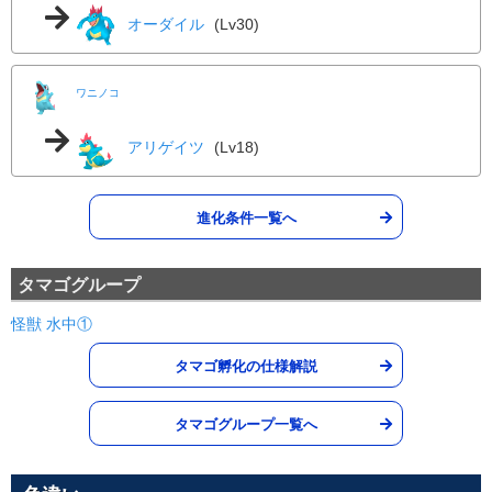
オーダイル
(Lv30)
つばめがえし
ひこう
60
--
20 (32)
物理
威力
命中
PP
ワニノコ
じならし
じめん
60
100
20 (32)
物理
威力
命中
PP
アリゲイツ
(Lv18)
バークアウト
あく
55
95
15 (24)
特殊
威力
命中
PP
進化条件一覧へ
メタルクロー
はがね
50
95
35 (56)
物理
威力
命中
PP
タマゴグループ
怪獣
水中①
こごえるかぜ
こおり
55
95
15 (24)
特殊
威力
命中
PP
タマゴ孵化の仕様解説
がんせきふうじ
いわ
タマゴグループ一覧へ
60
95
15 (24)
物理
威力
命中
PP
なげつける
あく