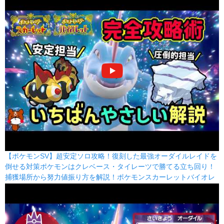
110
70
5 (8)
特殊
威力
命中
PP
みずのちかい
みず
80
100
10 (16)
特殊
威力
命中
PP
じしん
じめん
100
100
10 (16)
物理
威力
命中
PP
ギガインパクト
ノーマル
150
90
5 (8)
物理
威力
命中
PP
ハイドロカノン
みず
150
90
5 (8)
特殊
威力
命中
PP
【ポケモンSV】超安定ソロ攻略！復刻した最強オーダイルレイドを
倒せる対策ポケモンはクレベース・タイレーツで勝てる立ち回り！
げきりん
ドラゴン
捕獲場所から努力値振り方を解説！ポケモンスカーレットバイオレ
120
100
10 (16)
物理
威力
命中
PP
ット
きあいだま
かくとう
120
70
5 (8)
特殊
威力
命中
PP