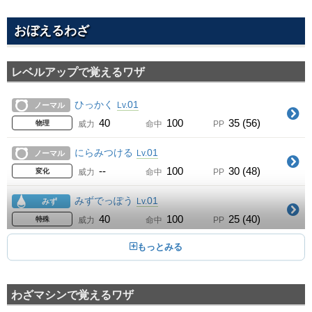
おぼえるわざ
レベルアップで覚えるワザ
ひっかく
01
Lv.
ノーマル
40
100
35 (56)
物理
威力
命中
PP
にらみつける
01
Lv.
ノーマル
--
100
30 (48)
変化
威力
命中
PP
みずでっぽう
01
Lv.
みず
40
100
25 (40)
特殊
威力
命中
PP
こうそくいどう
01
Lv.
エスパー
--
--
30 (48)
変化
威力
命中
PP
わざマシンで覚えるワザ
かみつく
13
Lv.
あく