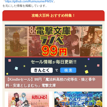
「
https://github.com/Ruimusume/PMSV
」
60
100
20 (32)
物理
威力
命中
PP
を元にした情報を掲載しています。
うっぷんばらし
あく
攻略大百科 おすすめ特集！
75
100
5 (8)
物理
威力
命中
PP
スケイルショット
ドラゴン
25
90
20 (32)
物理
威力
命中
PP
すてみタックル
ノーマル
120
100
15 (24)
物理
威力
命中
PP
がむしゃら
ノーマル
1
100
5 (8)
物理
威力
命中
PP
【Kindleセール】99円「魔法科高校の劣等生・狼と香辛
うずしお
みず
料・安達としまむら」電撃文庫
35
85
15 (24)
特殊
威力
命中
PP
だくりゅう
みず
90
85
10 (16)
特殊
威力
命中
PP