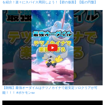
を紹介！楽々にスパイス周回しよう！【碧の仮面】【藍の円盤】
かみくだく
あく
80
100
15 (24)
物理
威力
命中
PP
アクアブレイク
みず
85
100
10 (16)
物理
威力
命中
PP
なみのり
みず
90
100
15 (24)
特殊
威力
命中
PP
てだすけ
ノーマル
--
--
20 (32)
変化
威力
命中
PP
れいとうビーム
こおり
90
100
10 (16)
特殊
威力
命中
PP
ハイドロポンプ
みず
【朗報】最強オーダイルはテツノカイナで超安定ソロクリアが可
能！！！ #ポケモンsv
110
80
5 (8)
特殊
威力
命中
PP
ふぶき
こおり