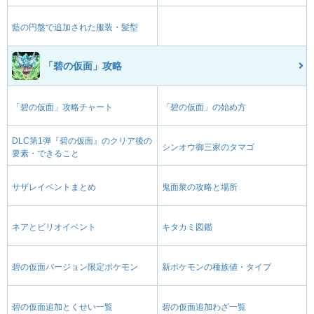
藍の円盤で追加された服装・髪型
「碧の仮面」攻略
「碧の仮面」攻略チャート
「碧の仮面」の始め方
DLC第1弾『碧の仮面』のクリア後の
シンオウ御三家のタマゴ
要素・できること
サザレイベントまとめ
鬼面衆の攻略と場所
ネアとビリオイベント
キタカミ図鑑
碧の仮面バージョン限定ポケモン
新ポケモンの種族値・タイプ
碧の仮面追加とくせい一覧
碧の仮面追加わざ一覧