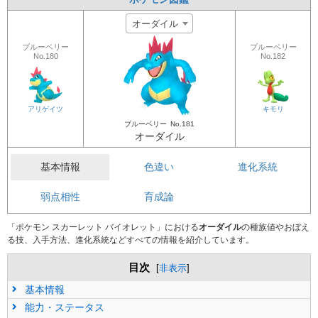
オーダイル
ブルーベリー
ブルーベリー
No.180
No.182
アリゲイツ
キモリ
ブルーベリー
No.181
オーダイル
基本情報
色違い
進化系統
弱点相性
育成論
「ポケモン スカーレット バイオレット」における
オーダイル
の種族値やおぼえ
る技、入手方法、進化系統などすべての情報を紹介しています。
目次
[
非表示
]
基本情報
能力・ステータス