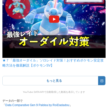
はかいこうせん
ノーマル
150
90
5 (8)
特殊
威力
命中
PP
テラバースト
ノーマル
新登場
80
100
10 (16)
特殊
威力
命中
PP
ほえる
ノーマル
--
--
20 (32)
変化
威力
命中
PP
うらみ
ゴースト
★７「最強オーダイル」ソロレイド対策！おすすめポケモン安定攻
--
100
10 (16)
変化
威力
命中
PP
略方法を徹底解説【ポケモンSV】
さわぐ
ノーマル
90
100
10 (16)
特殊
威力
命中
PP
もっと見る
きあいパンチ
かくとう
YouTube DATA APIで自動取得した動画を表示しています
150
100
20 (32)
物理
威力
命中
PP
データの一部で
「
Data Comparative Gen 9 Paldea by RoiDadadou
」
クイックターン
みず