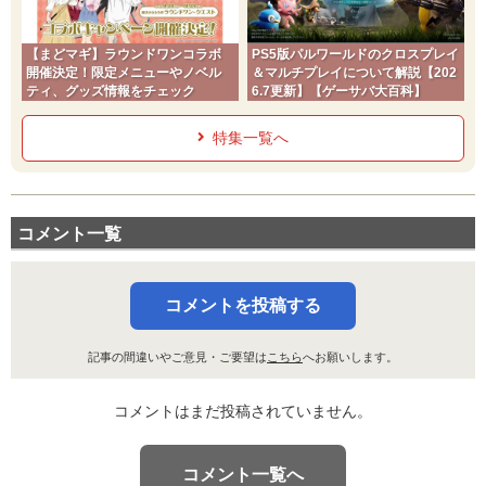
ワイドブレイカー
ドラゴン
【まどマギ】ラウンドワンコラボ
PS5版パルワールドのクロスプレイ
60
100
15 (24)
物理
威力
命中
PP
開催決定！限定メニューやノベル
＆マルチプレイについて解説【202
ティ、グッズ情報をチェック
6.7更新】【ゲーサバ大百科】
のろい
ゴースト
--
--
10 (16)
変化
威力
命中
PP
特集一覧へ
コメント一覧
コメントを投稿する
記事の間違いやご意見・ご要望は
こちら
へお願いします。
コメントはまだ投稿されていません。
コメント一覧へ