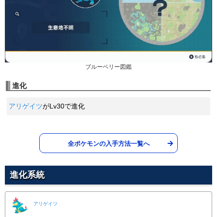
あばれる
51
65
95
15 (24)
Lv.
ノーマル
物理
威力
命中
PP
120
100
10 (16)
物理
威力
命中
PP
みずのはどう
みず
アクアテール
59
60
100
20 (32)
Lv.
みず
特殊
威力
命中
PP
90
90
10 (16)
物理
威力
命中
PP
けたぐり
かくとう
ブルーベリー図鑑
ばかぢから
65
1
100
20 (32)
Lv.
かくとう
物理
威力
命中
PP
進化
120
100
5 (8)
物理
威力
命中
PP
どろぼう
あく
アリゲイツ
がLv30で進化
ハイドロポンプ
70
60
100
25 (40)
Lv.
みず
物理
威力
命中
PP
110
80
5 (8)
特殊
威力
命中
PP
くさわけ
くさ
新登場
50
100
20 (32)
物理
威力
命中
PP
全ポケモンの入手方法一覧へ
ひやみず
みず
新登場
50
100
20 (32)
進化系統
特殊
威力
命中
PP
からげんき
ノーマル
アリゲイツ
70
100
20 (32)
物理
威力
命中
PP