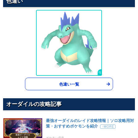
色違い
1
100
10 (16)
物理
威力
命中
PP
ドラゴンテール
ドラゴン
60
90
10 (16)
物理
威力
命中
PP
ゆきなだれ
こおり
60
100
10 (16)
物理
威力
命中
PP
こらえる
ノーマル
--
--
10 (16)
変化
威力
命中
PP
あまごい
みず
色違い一覧
--
--
5 (8)
変化
威力
命中
PP
あなをほる
オーダイルの攻略記事
じめん
80
100
10 (16)
物理
威力
命中
PP
最強オーダイルのレイド攻略情報｜ソロ攻略用対
かわらわり
かくとう
策・おすすめポケモンを紹介
75
100
15 (24)
物理
威力
命中
PP
ポケモン収集