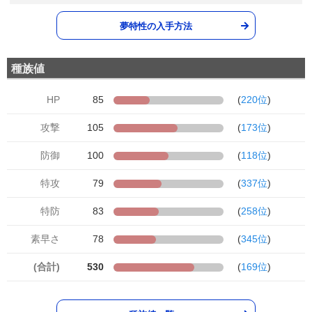
夢特性の入手方法
種族値
HP
85
(
220位
)
攻撃
105
(
173位
)
防御
100
(
118位
)
特攻
79
(
337位
)
特防
83
(
258位
)
素早さ
78
(
345位
)
(合計)
530
(
169位
)