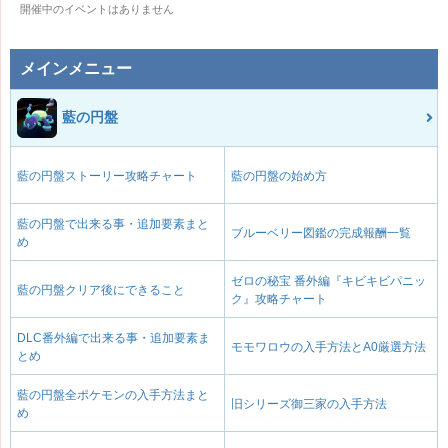
開催中のイベントはありません
メインメニュー
藍の円盤
藍の円盤ストーリー攻略チャート
藍の円盤の始め方
藍の円盤で出来る事・追加要素まと
ブルーベリー図鑑の完成報酬一覧
め
ゼロの秘宝 番外編『キビキビパニッ
藍の円盤クリア後にできること
ク』攻略チャート
DLC番外編で出来る事・追加要素ま
モモワロウの入手方法とA0厳選方法
とめ
藍の円盤全ポケモンの入手方法まと
旧シリーズ御三家の入手方法
め