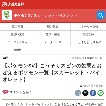
ポケモンSV スカーレット バイオレット
藍の円盤
碧の仮面
ストーリー攻略
色違い厳選
育成・厳選
図鑑埋め
バージョン限定
データベース
ふしぎなおくりもの
掲示板
技
最終更新日
2023年12月17日
【ポケモンSV】こうそくスピンの効果とお
ぼえるポケモン一覧【スカーレット・バイ
オレット】
攻略大百科編集部
「ポケモン スカーレット バイオレット」における
こうそくスピン
の効果やおぼ