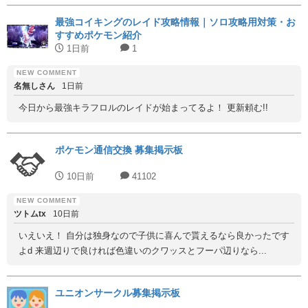
最強コイキングのレイド攻略情報｜ソロ攻略用対策・お
すすめポケモン紹介
1日前
1
名無しさん
1日前
今日から最強キラフロルのレイドが始まってるよ！ 更新頼む!!
ポケモン通信交換 募集掲示板
10日前
41102
ツトムtx
10日前
いえいえ！ 自分は独身なので子供に喜んで貰えるなら良かったです
よd 来週辺りで良ければ色違いのクワッスとフーパ辺りなら...
ユニオンサークル募集掲示板