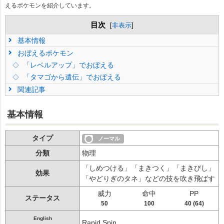
えるポケモンを紹介しています。
目次
[
非表示
]
基本情報
おぼえるポケモン
「レベルアップ」でおぼえる
「タマゴから遺伝」でおぼえる
関連記事
基本情報
タイプ
ノーマル
分類
物理
「しめつける」「まきつく」「まきびし」
効果
「やどりぎのタネ」などの技を吹き飛ばす
威力
命中
PP
ステータス
50
100
40 (64)
English
Rapid Spin