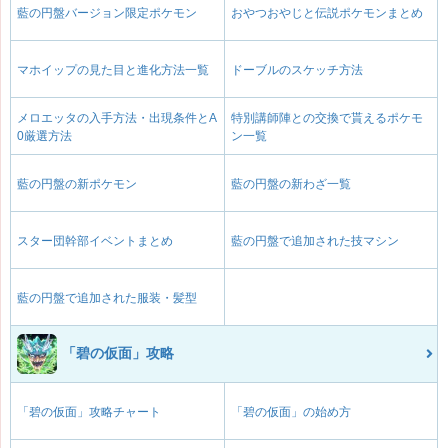
藍の円盤バージョン限定ポケモン
おやつおやじと伝説ポケモンまとめ
マホイップの見た目と進化方法一覧
ドーブルのスケッチ方法
メロエッタの入手方法・出現条件とA
特別講師陣との交換で貰えるポケモ
0厳選方法
ン一覧
藍の円盤の新ポケモン
藍の円盤の新わざ一覧
スター団幹部イベントまとめ
藍の円盤で追加された技マシン
藍の円盤で追加された服装・髪型
「碧の仮面」攻略
「碧の仮面」攻略チャート
「碧の仮面」の始め方