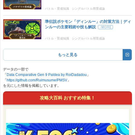
バトル・育成知識
シングルバトル用育成論
準伝説ポケモン「ディンルー」の対策方法｜ディ
ンルーの主要戦術や技も解説
バトル・育成知識
シングルバトル用育成論
伝説・準伝説・幻
もっと見る
データの一部で
「
Data Comparative Gen 9 Paldea by RoiDadadou
」
「
https://github.com/Ruimusume/PMSV
」
を元にした情報を掲載しています。
攻略大百科 おすすめ特集！