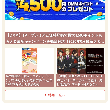
【DMM】TV・プレミアム無料登録で最大4,500ポイントも
らえる最新キャンペーンを徹底解説【2026年8月最新タダポ
チ】
冬の準備に！すみっコぐらし『レ
【速報】進撃の巨人 POP UP STO
ンジでゆたぽん』の新デザインが2
REがイトーヨーカドーに登場！先
026年9月頃より順次発売
行販売グッズや購入特典をチェッ
ク
特集一覧へ