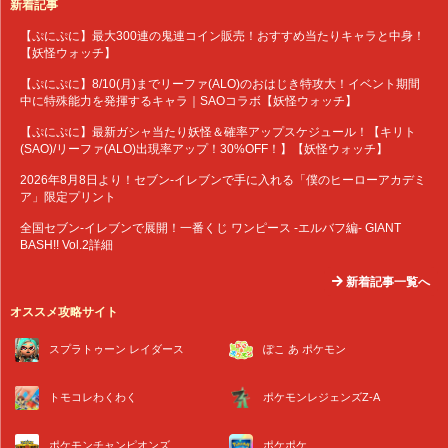
新着記事
【ぷにぷに】最大300連の鬼連コイン販売！おすすめ当たりキャラと中身！
【妖怪ウォッチ】
【ぷにぷに】8/10(月)までリーファ(ALO)のおはじき特攻大！イベント期間
中に特殊能力を発揮するキャラ｜SAOコラボ【妖怪ウォッチ】
【ぷにぷに】最新ガシャ当たり妖怪＆確率アップスケジュール！【キリト
(SAO)/リーファ(ALO)出現率アップ！30%OFF！】【妖怪ウォッチ】
2026年8月8日より！セブン‐イレブンで手に入れる「僕のヒーローアカデミ
ア」限定プリント
全国セブン‐イレブンで展開！一番くじ ワンピース -エルバフ編- GIANT
BASH!! Vol.2詳細
新着記事一覧へ
オススメ攻略サイト
スプラトゥーン レイダース
ぽこ あ ポケモン
トモコレわくわく
ポケモンレジェンズZ-A
ポケモンチャンピオンズ
ポケポケ